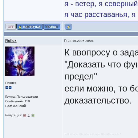
я - ветер, я северны
я час расставанья, 
Reflex
28.10.2006 20:04
К ввопросу о зад
"Доказать что фун
предел"
Пионер
если можно, то б
Группа: Пользователи
доказательство.
Сообщений: 118
Пол: Женский
Репутация:
0
--------------------