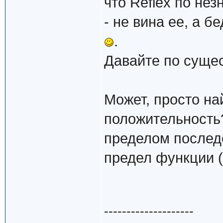
что Reflex по не
- не вина ее, а б
.
Давайте по суще
Может, просто на
положительность
пределом последо
предел функции (
--------------------