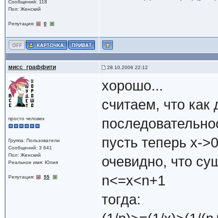
Сообщений: 118
Пол: Женский
Репутация:
0
мисс_граффити
28.10.2006 22:12
хорошо...
считаем, что как
просто человек
последовательнос
пусть теперь x->
Группа: Пользователи
Сообщений: 3 641
Пол: Женский
очевидно, что сущ
Реальное имя: Юлия
n<=x<n+1
Репутация:
55
тогда: