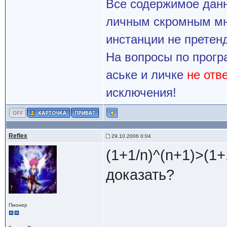
Все содержимое данн
личным скромным мн
инстанции не претенд
На вопросы по прогр
аське и личке
не отв
исключения!
Reflex
29.10.2006 0:04
(1+1/n)^(n+1)>(1+
доказать?
Пионер