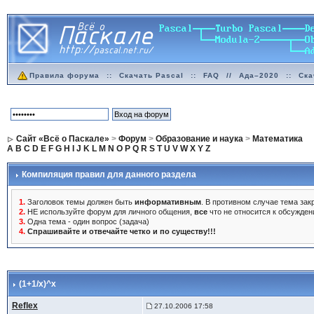
Правила форума
::
Скачать Pascal
::
FAQ
//
Ада–2020
::
Ска
Сайт «Всё о Паскале»
>
Форум
>
Образование и наука
>
Математика
A
B
C
D
E
F
G
H
I
J
K
L
M
N
O
P
Q
R
S
T
U
V
W
X
Y
Z
Компиляция правил для данного раздела
1.
Заголовок темы должен быть
информативным
. В противном случае тема закр
2.
НЕ используйте форум для личного общения,
все
что не относится к обсужден
3.
Одна тема - один вопрос (задача)
4.
Спрашивайте и отвечайте четко и по существу!!!
(1+1/x)^x
Reflex
27.10.2006 17:58