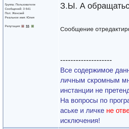
З.Ы. А обращатьс
Группа: Пользователи
Сообщений: 3 641
Пол: Женский
Реальное имя: Юлия
Репутация:
55
Сообщение отредактир
--------------------
Все содержимое данн
личным скромным мн
инстанции не претенд
На вопросы по прогр
аське и личке
не отв
исключения!