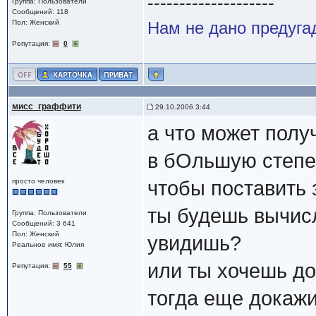
--------------------
Группа: Пользователи
Сообщений: 118
Пол: Женский
Нам не дано предугад
Репутация:
0
мисс_граффити
29.10.2006 3:44
а что может полу
в бОльшую степе
просто человек
чтобы поставить 
ты будешь вычисл
Группа: Пользователи
Сообщений: 3 641
Пол: Женский
увидишь?
Реальное имя: Юлия
или ты хочешь д
Репутация:
55
тогда еще докажи