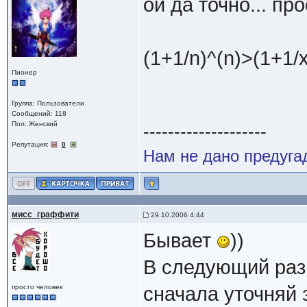
ой да точно... пр
(1+1/n)^(n)>(1+1/
Пионер
Группа: Пользователи
Сообщений: 118
Пол: Женский
--------------------
Репутация:
0
Нам не дано предугад
мисс_граффити
29.10.2006 4:44
Бывает
))
В следующий раз,
просто человек
сначала уточняй 