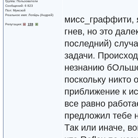
Группа: Пользователи
Сообщений: 6 823
Пол: Мужской
Реальное имя: Лопáрь (Андрей)
мисс_граффити, я
Репутация:
159
гнев, но это дале
последний) случа
задачи. Происходи
незнанию бОльше
поскольку никто 
приближение к и
все равно работа
предложил тебе н
Так или иначе, во