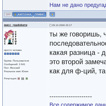
Нам не дано предугад
мисс_граффити
28.10.2006 20:17
ты же говоришь, 
последовательно
просто человек
какая разница - д
это второй замеч
Группа: Пользователи
Сообщений: 3 641
Пол: Женский
как для ф-ций, т
Реальное имя: Юлия
Репутация:
55
--------------------
Все содержимое данн