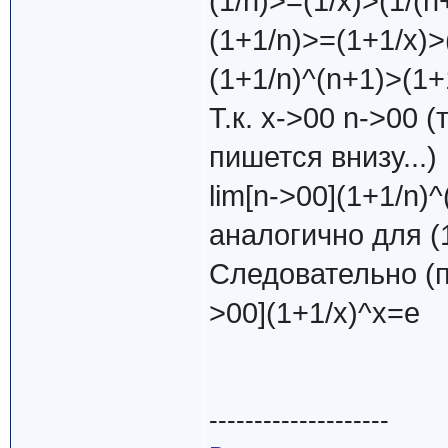
(1/n)>=(1/x)>(1/(n
(1+1/n)>=(1+1/x)>
(1+1/n)^(n+1)>(1+
Т.к. х->00 n->00 (
пишется внизу...)
lim[n->00](1+1/n)^
аналогично для (1
Следовательно (п
>00](1+1/x)^x=e
--------------------