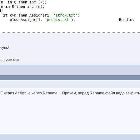
 n  
in
 Q 
then
 inc (k);

 n 
in
 R 
then
 inc (m);

d
;

if
 k>m 
then
 Assign(f1, 
'strok.txt'
)

else
 Assign(f1, 
'propis.txt'
чусь!
2.11.2006 6:08
через Assign, а через Rename ... Причем, перед Rename файл надо закрыть.