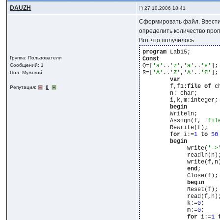
DAUZH
27.10.2006 18:41
Сформировать файл. Ввести
определить количество пропи
Вот что получилось:
program
Группа: Пользователи
Const
Сообщений: 1
Q=[
'a'
..
'z'
,
'а'
..
'я'
];

R=[
'A'
..
'Z'
,
'А'
..
'Я'
];

Пол: Мужской
var
        f,f1:
file
of
 c
Репутация:
0
        n: char;

        i,k,m:integer;

begin
        Writeln;

        Assign(f, 
'fil
        Rewrite(f);

for
 i:=
1
to
50
begin
             write(
'->
             readln(n);
             write(f,n)
end
;

             Close(f);

begin
             Reset(f);

             read(f,n);
             k:=
0
;

             m:=
0
;

for
 i:=
1