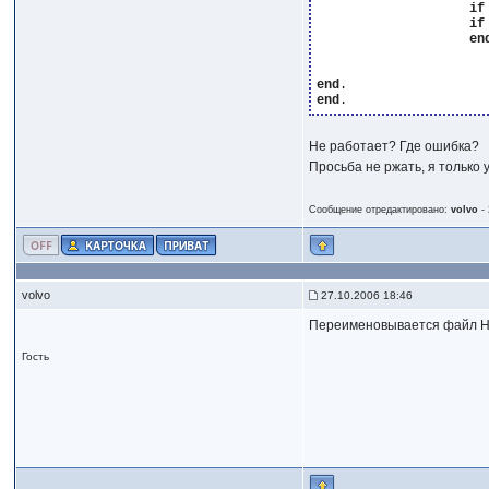
if
if
en
end
end
Не работает? Где ошибка?
Просьба не ржать, я только у
Сообщение отредактировано:
volvo
-
volvo
27.10.2006 18:46
Переименовывается файл НЕ 
Гость