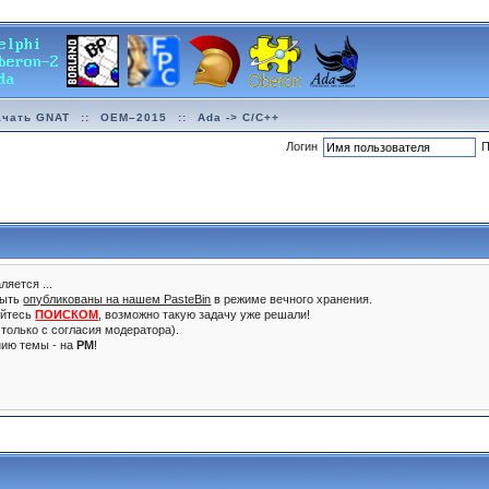
ачать GNAT
::
OEM–2015
::
Ada -> C/C++
Логин
П
ляется ...
быть
опубликованы на нашем PasteBin
в режиме вечного хранения.
уйтесь
ПОИСКОМ
, возможно такую задачу уже решали!
только с согласия модератора).
нию темы - на
PM
!