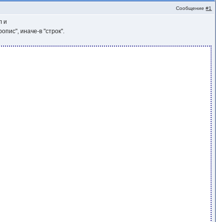
Сообщение
#1
л и
пис", иначе-в "строк".