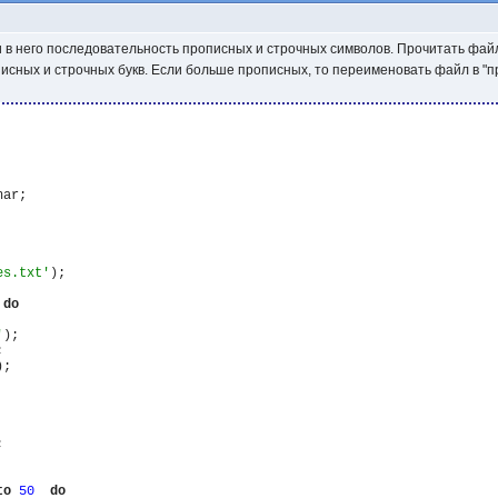
 в него последовательность прописных и строчных символов. Прочитать фай
сных и строчных букв. Если больше прописных, то переименовать файл в "про
har;

es.txt'
);

do
'
);



;



to
50
do