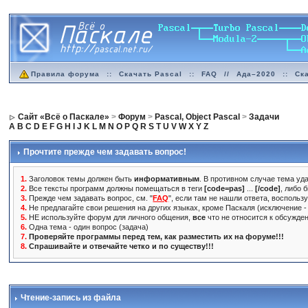
Правила форума
::
Скачать Pascal
::
FAQ
//
Ада–2020
::
Ск
Сайт «Всё о Паскале»
>
Форум
>
Pascal, Object Pascal
>
Задачи
A
B
C
D
E
F
G
H
I
J
K
L
M
N
O
P
Q
R
S
T
U
V
W
X
Y
Z
Прочтите прежде чем задавать вопрос!
1.
Заголовок темы должен быть
информативным
. В противном случае тема уда
2.
Все тексты программ должны помещаться в теги
[code=pas]
...
[/code]
, либо 
3.
Прежде чем задавать вопрос, см. "
FAQ
", если там не нашли ответа, воспольз
4.
Не предлагайте свои решения на других языках, кроме Паскаля (исключение - 
5.
НЕ используйте форум для личного общения,
все
что не относится к обсужде
6.
Одна тема - один вопрос (задача)
7.
Проверяйте программы перед тем, как разместить их на форуме!!!
8.
Спрашивайте и отвечайте четко и по существу!!!
Чтение-запись из файла