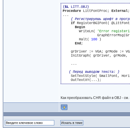
{
$L
 LITT.OBJ}
Procedure
 LittFontProc; 
External
;

...

{ Регистрируешь шрифт в прогр
If
 RegisterBGIFont( @LittFont
Begin
        WriteLn( 
'Error registeri
                 GraphErrorMsg(Gr
        Halt( 
100
 )

End
;

    grDriver := VGA; grMode := VGA
    InitGraph( grDriver, grMode, 
    ...

{ Перед выводом текста: }
    SetTextStyle( SmallFont, Hori
Как преобразовать CHR файл в OBJ - см. 