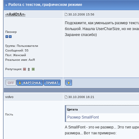
Работа с текстом
, графическом режиме
-=АнЮтА=-
30.10.2006 15:56
Подскажите, как уменьшить размер текста
большой. Нашла UserCharSize, но не зна
Пионер
Заранее спасибо)
Группа: Пользователи
Сообщений: 55
Пол: Женский
Реальное имя: АнЯ
Репутация:
0
volvo
30.10.2006 16:21
Цитата
Гость
Размер SmallFont
А SmallFont - это не размер... Это тип 
размера... Вот так примерно: