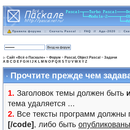
Правила форума
::
Скачать Pascal
::
FAQ
//
Ада–2020
::
Ска
Сайт «Всё о Паскале»
>
Форум
>
Pascal, Object Pascal
>
Задачи
A
B
C
D
E
F
G
H
I
J
K
L
M
N
O
P
Q
R
S
T
U
V
W
X
Y
Z
Прочтите прежде чем задав
1.
Заголовок темы должен быть
тема удаляется ...
2.
Все тексты программ должны 
[/code]
, либо быть
опубликованы