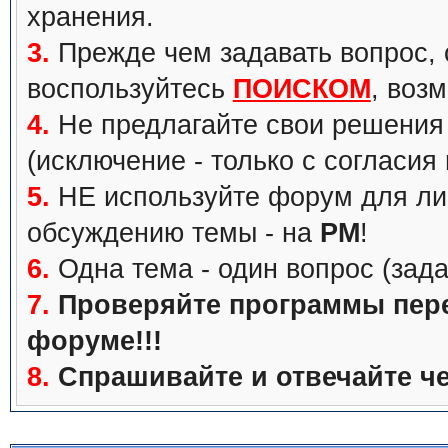
хранения.
3.
Прежде чем задавать вопрос, с
воспользуйтесь
ПОИСКОМ
, воз
4.
Не предлагайте свои решения 
(исключение - только с согласия
5.
НЕ используйте форум для ли
обсуждению темы - на
PM
!
6.
Одна тема - один вопрос (зада
7.
Проверяйте программы перед
форуме!!!
8.
Спрашивайте и отвечайте че