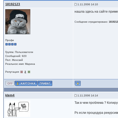
18192123
1.11.2006 14:10
нашла здесь на сайте приме
Сообщение отредактировано:
181921
Профи
Группа: Пользователи
Сообщений: 920
Пол: Женский
Реальное имя: Марина
Репутация:
2
klem4
1.11.2006 14:14
Так в чем проблема ? Копир
Ps если процедура рекурсив