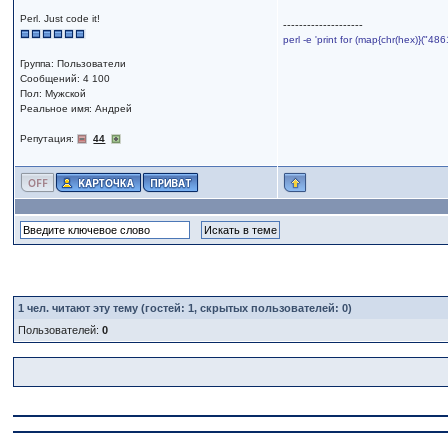
Perl. Just code it!
--------------------
perl -e 'print for (map{chr(hex)}("
Группа: Пользователи
Сообщений: 4 100
Пол: Мужской
Реальное имя: Андрей
Репутация:
44
1
чел. читают эту тему (гостей: 1, скрытых пользователей: 0)
Пользователей:
0