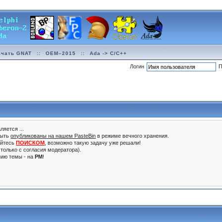
ачать GNAT
::
OEM–2015
::
Ada -> C/C++
Логин
П
ляется ...
быть
опубликованы на нашем PasteBin
в режиме вечного хранения.
уйтесь
ПОИСКОМ
, возможно такую задачу уже решали!
только с согласия модератора).
нию темы - на
PM
!