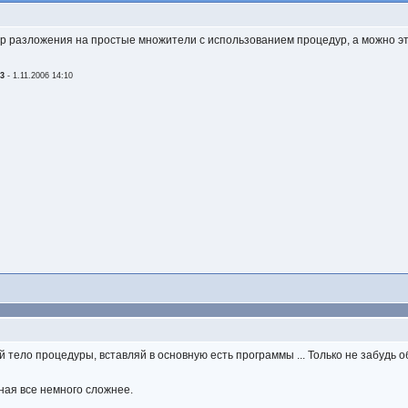
р разложения на простые множители с использованием процедур, а можно э
23
-
1.11.2006 14:10
уй тело процедуры, вставляй в основную есть программы ... Только не забуд
ная все немного сложнее.