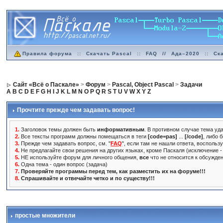
Правила форума
::
Скачать Pascal
::
FAQ
//
Ада–2020
::
Ск
Сайт «Всё о Паскале»
>
Форум
>
Pascal, Object Pascal
>
Задачи
A
B
C
D
E
F
G
H
I
J
K
L
M
N
O
P
Q
R
S
T
U
V
W
X
Y
Z
Прочтите прежде чем задавать вопрос!
1.
Заголовок темы должен быть
информативным
. В противном случае тема уда
2.
Все тексты программ должны помещаться в теги
[code=pas]
...
[/code]
, либо 
3.
Прежде чем задавать вопрос, см. "
FAQ
", если там не нашли ответа, воспольз
4.
Не предлагайте свои решения на других языках, кроме Паскаля (исключение - 
5.
НЕ используйте форум для личного общения,
все
что не относится к обсужде
6.
Одна тема - один вопрос (задача)
7.
Проверяйте программы перед тем, как разместить их на форуме!!!
8.
Спрашивайте и отвечайте четко и по существу!!!
простые множители