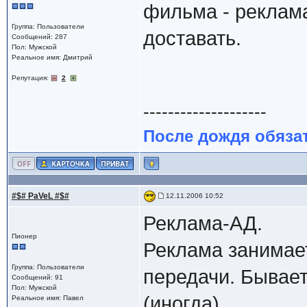
фильма - реклама
Группа: Пользователи
доставать.
Сообщений: 287
Пол: Мужской
Реальное имя: Дмитрий
Репутация:
2
--------------------
После дождя обяза
#$# PaVeL #$#
12.11.2006 10:52
Реклама-АД.
Пионер
Реклама занимает
Группа: Пользователи
передачи. Бывает
Сообщений: 91
Пол: Мужской
(иногда).
Реальное имя: Павел