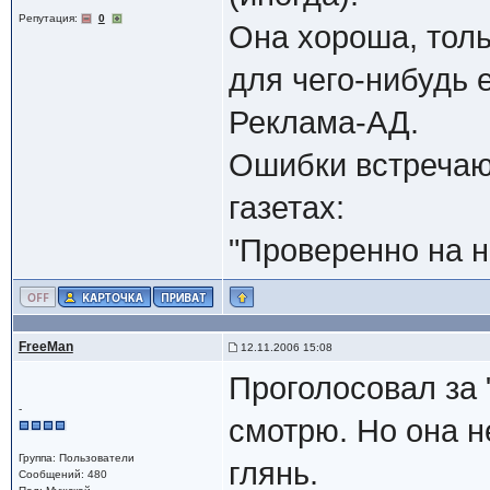
Репутация:
0
Она хороша, толь
для чего-нибудь 
Реклама-АД.
Ошибки встречают
газетах:
"Проверенно на н
FreeMan
12.11.2006 15:08
Проголосовал за "
-
смотрю. Но она не
Группа: Пользователи
глянь.
Сообщений: 480