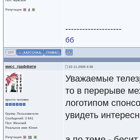
Пол: Мужской
Репутация:
4
--------------------
бб
мисс_граффити
22.11.2006 4:36
Уважаемые телез
то в перерыве м
просто человек
логотипом спонсо
увидеть интересн
Группа: Пользователи
Сообщений: 3 641
Пол: Женский
Реальное имя: Юлия
а по теме - беси
Репутация:
55