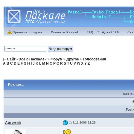
Правила форума
::
Скачать Pascal
::
FAQ
//
Ада–2020
::
Ска
Сайт «Всё о Паскале»
>
Форум
>
Другое
>
Голосования
A
B
C
D
E
F
G
H
I
J
K
L
M
N
O
P
Q
R
S
T
U
V
W
X
Y
Z
Реклама
Как в
Гост
Артемий
4.11.2006 22:29