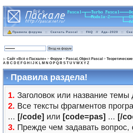
Правила форума
::
Скачать Pascal
::
FAQ
//
Ада–2020
::
Ска
Сайт «Всё о Паскале»
>
Форум
>
Pascal, Object Pascal
>
Теоретические
A
B
C
D
E
F
G
H
I
J
K
L
M
N
O
P
Q
R
S
T
U
V
W
X
Y
Z
Правила раздела!
1.
Заголовок или название темы
2.
Все тексты фрагментов прогр
...
[/code]
или
[code=pas]
...
[/co
3.
Прежде чем задавать вопрос, с