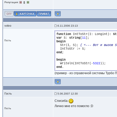
Репутация:
0
volvo
6.11.2006 23:13
function
 IntToStr(I: Longint): 
St
var
 S: 
string
[
11
Гость
begin
  Str(I, S); 
{ <--- Вот и вызов S
end
;

begin
  Writeln(IntToStr(-
5322
end
(пример - из справочной системы Турбо Па
Гость
5.06.2007 12:30
Списиба
Лично мне ето помогло :D
Гость