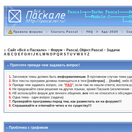
Правила форума
::
Скачать Pascal
::
FAQ
//
Ада–2020
::
Ск
Сайт «Всё о Паскале»
>
Форум
>
Pascal, Object Pascal
>
Задачи
A
B
C
D
E
F
G
H
I
J
K
L
M
N
O
P
Q
R
S
T
U
V
W
X
Y
Z
Прочтите прежде чем задавать вопрос!
1.
Заголовок темы должен быть
информативным
. В противном случае тема уда
2.
Все тексты программ должны помещаться в теги
[code=pas]
...
[/code]
, либо 
3.
Прежде чем задавать вопрос, см. "
FAQ
", если там не нашли ответа, воспольз
4.
Не предлагайте свои решения на других языках, кроме Паскаля (исключение - 
5.
НЕ используйте форум для личного общения,
все
что не относится к обсужде
6.
Одна тема - один вопрос (задача)
7.
Проверяйте программы перед тем, как разместить их на форуме!!!
8.
Спрашивайте и отвечайте четко и по существу!!!
Проблема с графиком