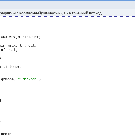
 график был нормальный(замкнутый), а не точечный вот код
WRX,WRY,n :integer;

in,ymax, t :real;

 
of
 real;

;

 :integer;



,grMode,
'c:/bp/bgi'
);

);

begin