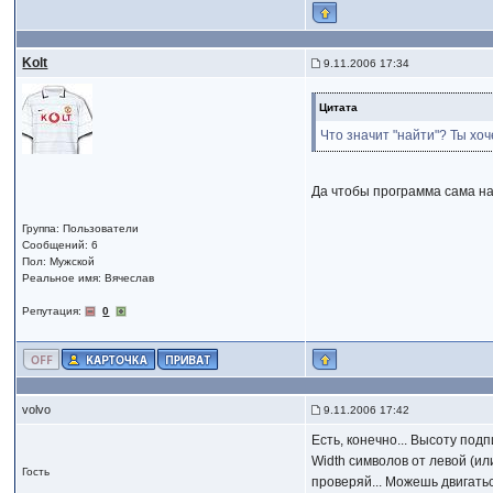
Kolt
9.11.2006 17:34
Цитата
Что значит "найти"? Ты хо
Да чтобы программа сама на
Группа: Пользователи
Сообщений: 6
Пол: Мужской
Реальное имя: Вячеслав
Репутация:
0
volvo
9.11.2006 17:42
Есть, конечно... Высоту под
Width символов от левой (ил
Гость
проверяй... Можешь двигатьс