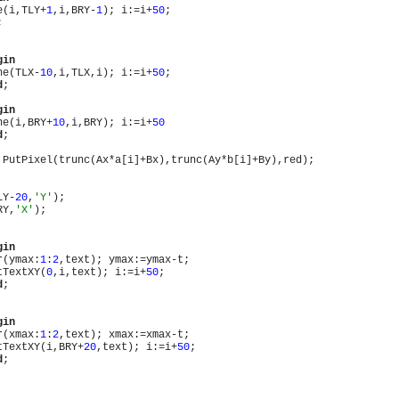
e(i,TLY+
1
,i,BRY-
1
); i:=i+
50
;



gin
ne(TLX-
10
,i,TLX,i); i:=i+
50
;

d
;

gin
ne(i,BRY+
10
,i,BRY); i:=i+
50
d
;

 PutPixel(trunc(Ax*a[i]+Bx),trunc(Ay*b[i]+By),red);

LY-
20
,
'Y'
);

RY,
'X'
);

gin
r(ymax:
1
:
2
,text); ymax:=ymax-t;

tTextXY(
0
,i,text); i:=i+
50
;

d
;

gin
r(xmax:
1
:
2
,text); xmax:=xmax-t;

tTextXY(i,BRY+
20
,text); i:=i+
50
;

d
;
