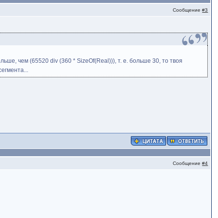
Сообщение
#3
, чем (65520 div (360 * SizeOf(Real))), т. е. больше 30, то твоя
егмента...
Сообщение
#4