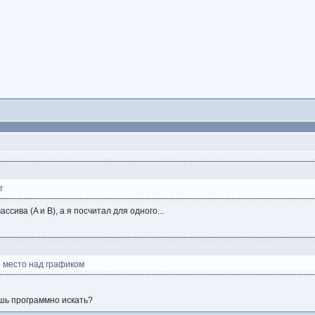
т
ассива (A и B), а я посчитал для одного...
е место над графиком
ешь программно искать?