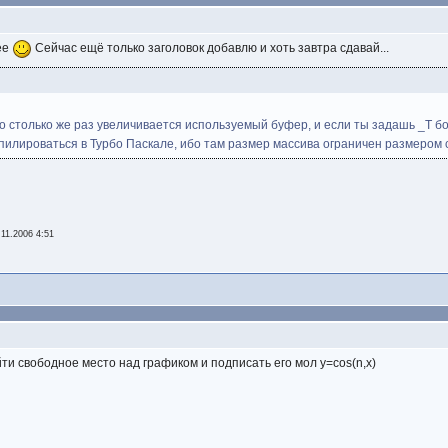
ее
Сейчас ещё только заголовок добавлю и хоть завтра сдавай...
 столько же раз увеличивается используемый буфер, и если ты задашь _T больше
илироваться в Турбо Паскале, ибо там размер массива ограничен размером с
.11.2006 4:51
ти свободное место над графиком и подписать его мол y=cos(n,x)