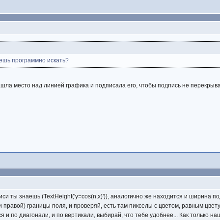
чешь программно искать?
шла место над линией графика и подписала его, чтобы подпись не перекрыва
писи ты знаешь (TextHeight('y=cos(n,x)')), аналогично же находится и ширина 
и правой) границы поля, и проверяй, есть там пикселы с цветом, равным цвету 
я и по диагонали, и по вертикали, выбирай, что тебе удобнее... Как только н