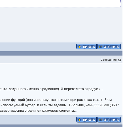
Сообщение
#2
нта, заданного именно в радианах). Я перевел это в градусы...
лении функций (она используется потом и при расчетах тоже)... Чем
используемый буфер, и если ты задашь _T больше, чем (65520 div (360 *
 размер массива ограничен размером сегмента...