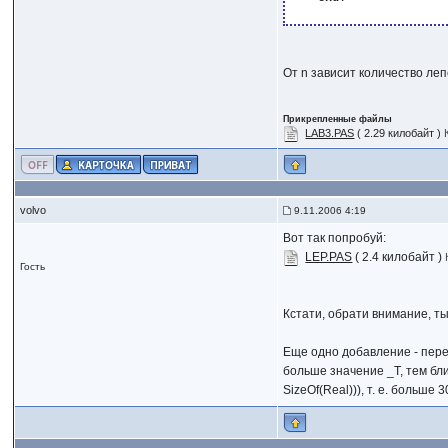
От n зависит количество леп
Прикрепленные файлы
LAB3.PAS
( 2.29 килобайт )
volvo
9.11.2006 4:19
Вот так попробуй:
LEP.PAS
( 2.4 килобайт )
Гость
Кстати, обрати внимание, т
Еще одно добавление - пе
больше значение _T, тем бл
SizeOf(Real))), т. е. больш