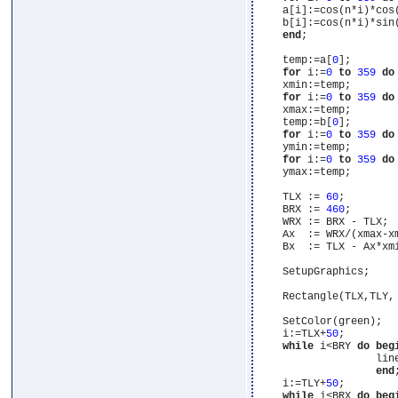
    a[i]:=cos(n*i)*cos(
    b[i]:=cos(n*i)*sin(
end
;

    temp:=a[
0
];

for
 i:=
0
to
359
do
    xmin:=temp;

for
 i:=
0
to
359
do
    xmax:=temp;

    temp:=b[
0
];

for
 i:=
0
to
359
do
    ymin:=temp;

for
 i:=
0
to
359
do
    ymax:=temp;

    TLX := 
60
;        
    BRX := 
460
;       
    WRX := BRX - TLX; 
    Ax  := WRX/(xmax-x
    Bx  := TLX - Ax*xm
    SetupGraphics;

    Rectangle(TLX,TLY, 
    SetColor(green);

    i:=TLX+
50
;

while
 i<BRY 
do
beg
                   lin
end
;
    i:=TLY+
50
;

while
 i<BRX 
do
beg