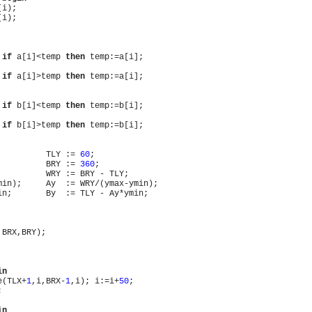
i);

i);

if
 a[i]<temp 
then
 temp:=a[i];

if
 a[i]>temp 
then
 temp:=a[i];

if
 b[i]<temp 
then
 temp:=b[i];

if
 b[i]>temp 
then
 temp:=b[i];

          TLY := 
60
;

          BRY := 
360
;

          WRY := BRY - TLY;

min);     Ay  := WRY/(ymax-ymin);

in;       By  := TLY - Ay*ymin;

BRX,BRY);

in
e(TLX+
1
,i,BRX-
1
,i); i:=i+
50
;



in