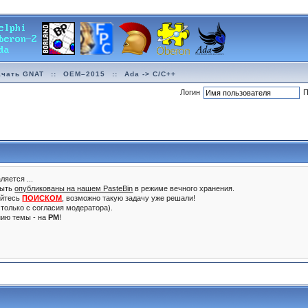
ачать GNAT
::
OEM–2015
::
Ada -> C/C++
Логин
П
ляется ...
быть
опубликованы на нашем PasteBin
в режиме вечного хранения.
уйтесь
ПОИСКОМ
, возможно такую задачу уже решали!
только с согласия модератора).
нию темы - на
PM
!