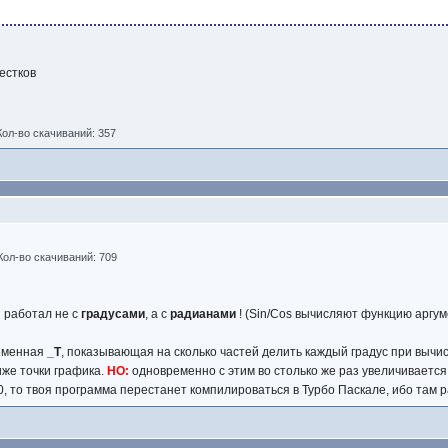
естков
Кол-во скачиваний: 357
Кол-во скачиваний: 709
ы работал не с
градусами
, а с
радианами
! (Sin/Cos вычисляют функцию аргуме
ременная
_T
, показывающая на сколько частей делить каждый градус при вычис
иже точки графика.
НО:
одновременно с этим во столько же раз увеличивается 
е 30, то твоя программа перестанет компилироваться в Турбо Паскале, ибо там