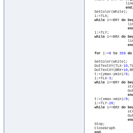
                   lin
end
;
    SetColor(White);

    i:=TLX;

while
 i<=BRY 
do
be
                    li
en
    i:=TLY;

while
 i<=BRX 
do
be
                    li
en
for
 i:=
0
to
359
do
    SetColor(white);

    OutTextXY(TLX-
10
,T
    OutTextXY(BRX+
10
,B
    t:=(ymax-ymin)/
6
;

    i:=TLX-
3
;

while
 i<=BRY 
do
be
                    st
                    Ou
en
    t:=(xmax-xmin)/
8
;

    i:=TLY-
20
;

while
 i<=BRX 
do
be
                    st
                    Ou
en
    Stop;

    CloseGraph

end
.
