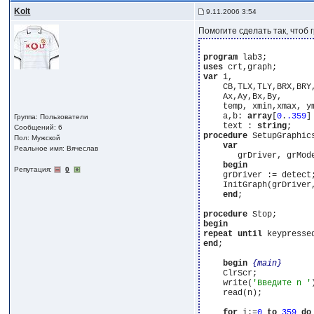
Kolt
9.11.2006 3:54
Помогите сделать так, чтоб
program
uses
var
 i,

    CB,TLX,TLY,BRX,BRY,
    Ax,Ay,Bx,By,

    temp, xmin,xmax, ym
    a,b: 
array
[
0
.
.359
]
Группа: Пользователи
    text : 
string
Сообщений: 6
procedure
 SetupGraphics
Пол: Мужской
var
Реальное имя: Вячеслав
       grDriver, grMode
begin
Репутация:
0
    grDriver := detect;
    InitGraph(grDriver
end
;

procedure
begin
repeat
until
end
;

begin
{main}
    ClrScr;

    write(
'Введите n '
    read(n);

for
 i:=
0
to
359
do