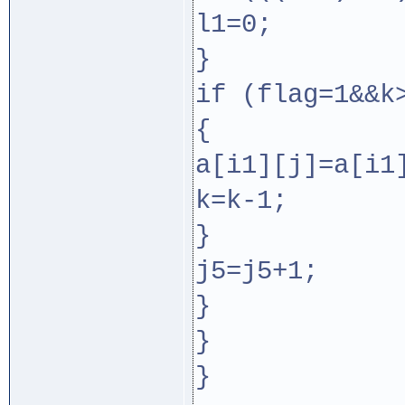
l1=0;
}
if (flag=1&&k
{
a[i1][j]=a[i1
k=k-1;
}
j5=j5+1;
}
}
}