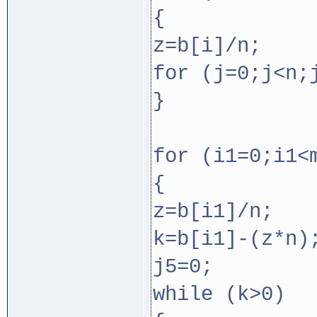
{
z=b[i]/n;
for (j=0;j<n;
}
for (i1=0;i1<
{
z=b[i1]/n;
k=b[i1]-(z*n)
j5=0;
while (k>0)