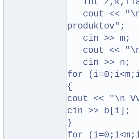
int z,k,fla
cout << "\n 
produktov";
cin >> m;
cout << "\n 
cin >> n;
for (i=0;i<m;
{
cout << "\n V
cin >> b[i];
}
for (i=0;i<m;