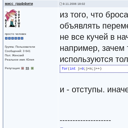
мисс_граффити
9.11.2006 18:02
из того, что броса
объявлять переме
просто человек
не все кучей в на
например, зачем т
Группа: Пользователи
Сообщений: 3 641
Пол: Женский
используются тол
Реальное имя: Юлия
Репутация:
55
for
(
int
 j=
0
и - отступы. инач
--------------------