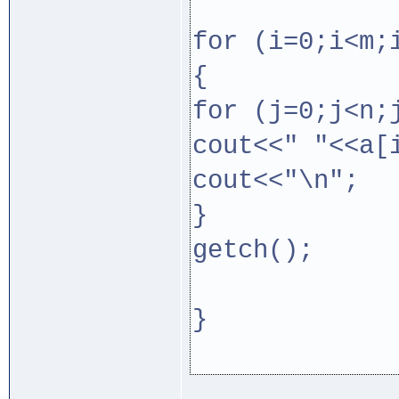
for (i=0;i<m;
{
for (j=0;j<n;
cout<<" "<<a[
cout<<"\n";
}
getch();
}