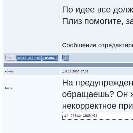
По идее все должн
Плиз помогите, з
Сообщение отредактир
volvo
9.11.2006 17:01
На предупрежден
Гость
обращаешь? Он ж
некорректное при
if
 (flag=
1
&&k>
0