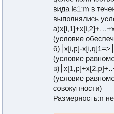
вида iє1:m в тече
выполнялись усл
а)x[i,1]+x[i,2]+…+x[
(условие обеспеч
б)׀x[i,p]-x[i,q]<=1
(условие равноме
(условие равноме
совокупности)
Размерность:n не