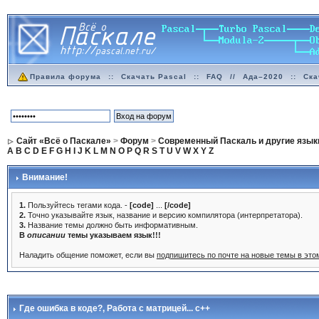
Правила форума
::
Скачать Pascal
::
FAQ
//
Ада–2020
::
Ска
Сайт «Всё о Паскале»
>
Форум
>
Современный Паскаль и другие язык
A
B
C
D
E
F
G
H
I
J
K
L
M
N
O
P
Q
R
S
T
U
V
W
X
Y
Z
Внимание!
1.
Пользуйтесь тегами кода. -
[code]
...
[/code]
2.
Точно указывайте язык, название и версию компилятора (интерпретатора).
3.
Название темы должно быть информативным.
В
описании
темы указываем язык!!!
Наладить общение поможет, если вы
подпишитесь по почте на новые темы в эт
Где ошибка в коде?
, Работа с матрицей... с++