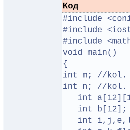
Код
#include <con
#include <ios
#include <mat
void main()
{
int m; //kol.
int n; //kol.
int a[12][1
int b[12];
int i,j,e,l,