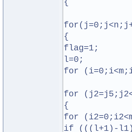
{
for(j=0;j<n;j
{
flag=1;
l=0;
for (i=0;i<m;
for (j2=j5;j2
{
for (i2=0;i2<
if (((l+1)-l1