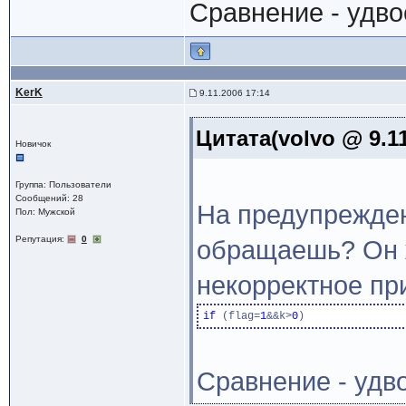
Сравнение - удво
KerK
9.11.2006 17:14
Цитата(volvo @ 9.11
Новичок
Группа: Пользователи
Сообщений: 28
На предупрежде
Пол: Мужской
Репутация:
0
обращаешь? Он ж
некорректное пр
if
 (flag=
1
&&k>
0
Сравнение - удв