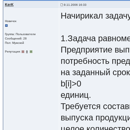
KerK
9.11.2006 16:33
Начирикал задачу.
Новичок
Группа: Пользователи
1.Задача равноме
Сообщений: 28
Пол: Мужской
Предприятие вып
Репутация:
0
потребность пред
на заданный срок
b[i]>0
единиц.
Требуется соста
выпуска продукци
целое количество