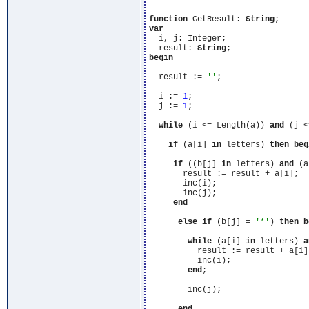
function
 GetResult: 
String
var
  i, j: Integer;

  result: 
String
begin
  result := 
''
;

  i := 
1
;

  j := 
1
;

while
 (i <= Length(a)) 
and
 (j <
if
 (a[i] 
in
 letters) 
then
beg
if
 ((b[j] 
in
 letters) 
and
 (a
       result := result + a[i];

       inc(i);

       inc(j);

end
else
if
 (b[j] = 
'*'
) 
then
b
while
 (a[i] 
in
 letters) 
a
          result := result + a[i];
          inc(i);

end
;

        inc(j);
