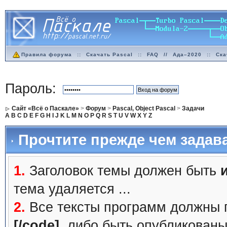
Правила форума
::
Скачать Pascal
::
FAQ
//
Ада–2020
::
Ска
Пароль:
Сайт «Всё о Паскале»
>
Форум
>
Pascal, Object Pascal
>
Задачи
A
B
C
D
E
F
G
H
I
J
K
L
M
N
O
P
Q
R
S
T
U
V
W
X
Y
Z
Прочтите прежде чем задав
1.
Заголовок темы должен быть
тема удаляется ...
2.
Все тексты программ должны 
[/code]
, либо быть
опубликованы