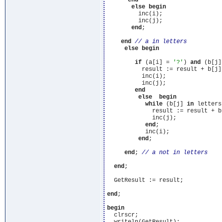
end
else
begin
         inc(i);

         inc(j);

end
;

end
else
begin
if
 (a[i] = 
'?'
) 
and
 (b[j]
          result := result + b[j];
          inc(i);

          inc(j);

end
else
begin
while
 (b[j] 
in
 letters
             result := result + b[
             inc(j);

end
;

           inc(i);

end
;

end
; 
end
;

  GetResult := result;

end
;

begin
  clrscr;
