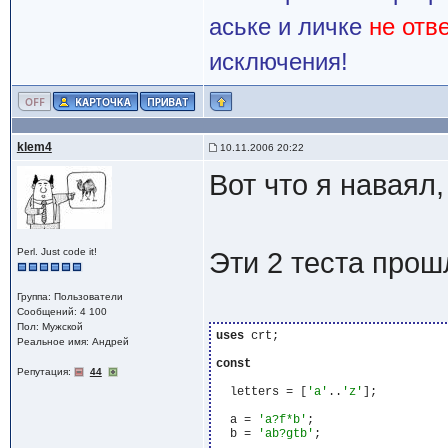
аське и личке
не отв
исключения!
klem4
10.11.2006 20:22
Вот что я наваял,
Perl. Just code it!
Эти 2 теста прош
Группа: Пользователи
Сообщений: 4 100
Пол: Мужской
uses
 crt;

Реальное имя: Андрей
const
Репутация:
44
  letters = [
'a'
..
'z'
];

  a = 
'a?f*b'
;

  b = 
'ab?gtb'
;
