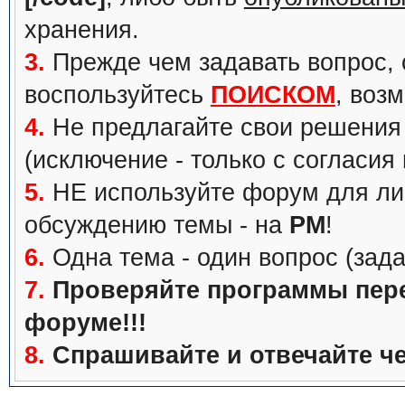
хранения.
3.
Прежде чем задавать вопрос, с
воспользуйтесь
ПОИСКОМ
, воз
4.
Не предлагайте свои решения 
(исключение - только с согласия
5.
НЕ используйте форум для ли
обсуждению темы - на
PM
!
6.
Одна тема - один вопрос (зада
7.
Проверяйте программы перед
форуме!!!
8.
Спрашивайте и отвечайте че