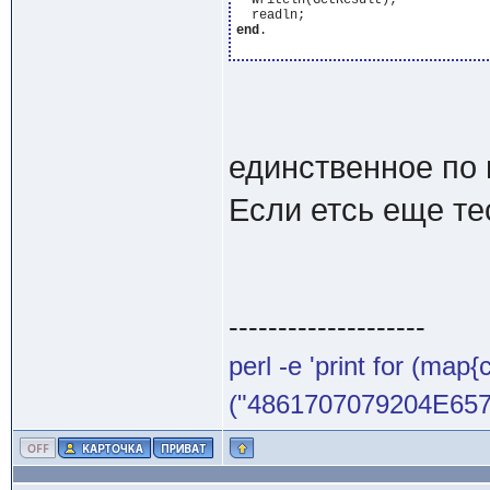
  writeln(GetResult);

end
.

единственное по п
Если етсь еще те
--------------------
perl -e 'print for (map{
("4861707079204E65772