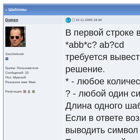
Шаблоны
Domen
10.11.2006 19:44
В первой строке 
*abb*c? ab?cd
требуется вывес
Zaochelovek
решение.
Группа: Пользователи
Сообщений: 20
Пол: Мужской
* - любое количе
Реальное имя: Макс
? - любой один с
Репутация:
0
Длина одного шаб
Если в ответе во
выводить символ 