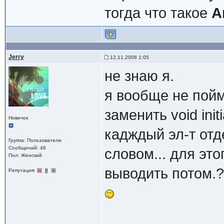
тогда что такое
A
Jerry
12.11.2006 1:05
не знаю я.
я вообще не пойм
заменить void init
Новичок
кадждый эл-т отд
Группа: Пользователи
Сообщений: 46
словом... для эт
Пол: Женский
выводить потом.?
Репутация:
0