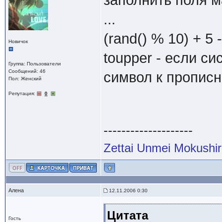
заполнить поля м
...
(rand() % 10) + 5
Новичок
toupper - если cи
Группа: Пользователи
Сообщений: 46
cимвол к прописно
Пол: Женский
Репутация:
0
--------------------
Zettai Unmei Mokushi
Алена
12.11.2006 0:30
Цитата
Гость