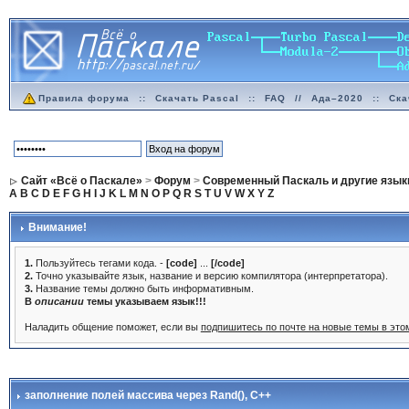
Правила форума
::
Скачать Pascal
::
FAQ
//
Ада–2020
::
Ска
Сайт «Всё о Паскале»
>
Форум
>
Современный Паскаль и другие язык
A
B
C
D
E
F
G
H
I
J
K
L
M
N
O
P
Q
R
S
T
U
V
W
X
Y
Z
Внимание!
1.
Пользуйтесь тегами кода. -
[code]
...
[/code]
2.
Точно указывайте язык, название и версию компилятора (интерпретатора).
3.
Название темы должно быть информативным.
В
описании
темы указываем язык!!!
Наладить общение поможет, если вы
подпишитесь по почте на новые темы в эт
заполнение полей массива через Rand()
, C++