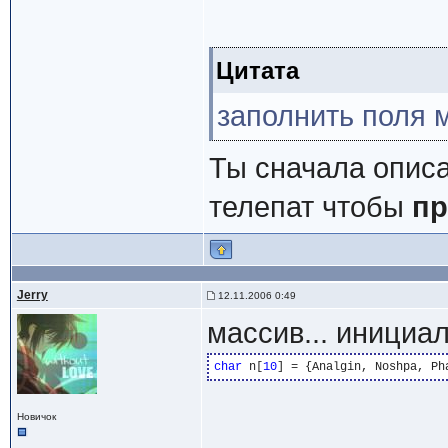
Цитата
заполнить поля м
Ты сначала описа
телепат чтобы
пр
Jerry
12.11.2006 0:49
массив... инициа
char
 n[
10
Новичок