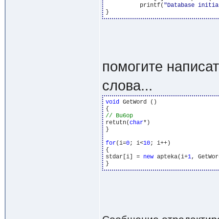
	  printf(
"Database initia
помогите написа
слова...
void
 GetWord ()

retutn(
char
*)

}

for
(i=
0
; i<
10
; i++)

{

stdar[i] = 
new
 apteka(i+
1
, GetWor