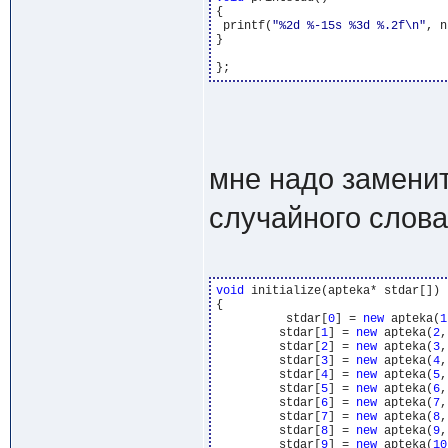
{		  

 printf(
"%2d %-15s %3d %.2f\n"
, nu
}

мне надо заменит
случайного слова.
void
 initialize(apteka* stdar[])

{	 

	  stdar[
0
] = 
new
 apteka(
1
	 stdar[
1
] = 
new
 apteka(
2
,
	 stdar[
2
] = 
new
 apteka(
3
,
	 stdar[
3
] = 
new
 apteka(
4
,
	 stdar[
4
] = 
new
 apteka(
5
,
	 stdar[
5
] = 
new
 apteka(
6
,
	 stdar[
6
] = 
new
 apteka(
7
,
	 stdar[
7
] = 
new
 apteka(
8
,
	 stdar[
8
] = 
new
 apteka(
9
,
	 stdar[
9
] = 
new
 apteka(
10