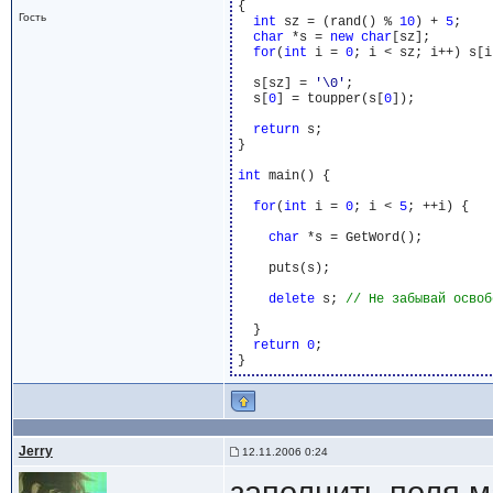
{

Гость
int
 sz = (rand() % 
10
) + 
5
;

char
 *s = 
new
char
[sz];

for
(
int
 i = 
0
; i < sz; i++) s[i
  s[sz] = 
'\0'
;

  s[
0
] = toupper(s[
0
]);

return
 s;

}

int
 main() {

for
(
int
 i = 
0
; i < 
5
; ++i) {

char
 *s = GetWord();

    puts(s);

delete
 s; 
  }

return
0
;

Jerry
12.11.2006 0:24