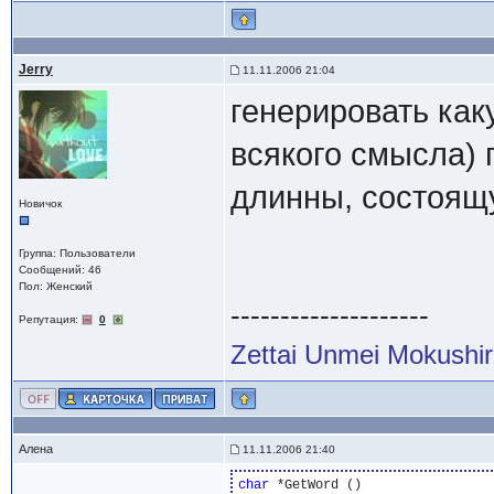
Jerry
11.11.2006 21:04
генерировать ка
всякого смысла)
длинны, состоящу
Новичок
Группа: Пользователи
Сообщений: 46
Пол: Женский
--------------------
Репутация:
0
Zettai Unmei Mokushi
Алена
11.11.2006 21:40
char
 *GetWord ()
