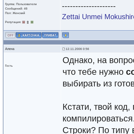
--------------------
Группа: Пользователи
Сообщений: 46
Пол: Женский
Zettai Unmei Mokushi
Репутация:
0
Алена
12.11.2006 0:56
Однако, на вопро
Гость
что тебе нужно
с
выбирать из гото
Кстати, твой код
компилироваться
Строки? По типу