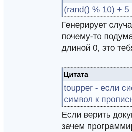
(rand() % 10) + 5
Генерирует случа
почему-то подума
длиной 0, это теб
Цитата
toupper - если cи
cимвол к прописн
Если верить докум
зачем программи