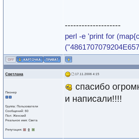
--------------------
perl -e 'print for (map{
("4861707079204E65772
Светлана
17.11.2006 4:15
спасибо огромн
Пионер
и написали!!!!
Группа: Пользователи
Сообщений: 60
Пол: Женский
Реальное имя: Света
Репутация:
0