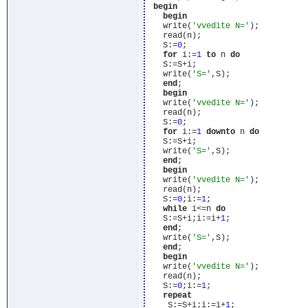
begin
begin
   write(
'vvedite N='
);

   read(n);

   S:=
0
;

for
 i:=
1
to
 n 
do
   S:=S+i;

   write(
'S='
,S);

end
;

begin
   write(
'vvedite N='
);

   read(n);

   S:=
0
;

for
 i:=
1
downto
 n 
do
   S:=S+i;

   write(
'S='
,S);

end
;

begin
   write(
'vvedite N='
);

   read(n);

   S:=
0
;i:=
1
;

while
 i<=n 
do
   S:=S+i;i:=i+
1
;

end
;

   write(
'S='
,S);

end
;

begin
   write(
'vvedite N='
);

   read(n);

   S:=
0
;i:=
1
;

repeat
    S:=S+i;i:=i+
1
;
