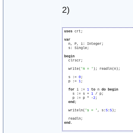
2)
uses
 crt;

var
  n, P, i: Integer;

  s: Single;

begin
  clrscr;

  write(
'n = '
); readln(n);

  s := 
0
;

  p := 
1
;

for
 i := 
1
to
 n 
do
begin
    s := s + 
1
 / p;

    p := p * -
2
;

end
;

  writeln(
's = '
, s:
5
:
5
);

end
.
