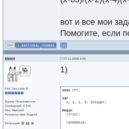
вот и все мои зад
Помогите, если п
klem4
17.11.2006 4:05
1)
Perl. Just code it!
uses
 crt;

var
Группа: Пользователи
  n, s, i, X: Integer;

Сообщений: 4 100
Пол: Мужской
begin
  clrscr;

Реальное имя: Андрей
  randomize; 

Репутация:
44