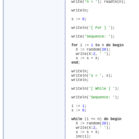
  write(
'n = '
); readln(n);

  writeln;

  s := 
0
;

  writeln(
'[ For ] '
);

  write(
'Sequence: '
);

for
 i := 
1
to
 n 
do
begin
    X := random(
20
);

    write(X:
2
, 
' '
);

    s := s + X;

end
;

  writeln;

  writeln(
's = '
, s);

  writeln;

  writeln(
'[ While ] '
);

  writeln(
'Sequence: '
);

  i := 
1
;

  s := 
0
;

while
 (i <= n) 
do
begin
    X := random(
20
);

    write(X:
2
, 
' '
);

    s := s + X;

    inc(i);
