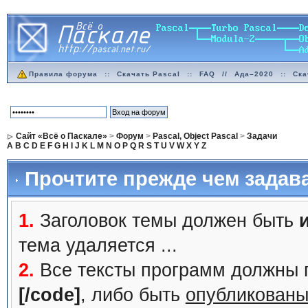
Правила форума
::
Скачать Pascal
::
FAQ
//
Ада–2020
::
Ска
Сайт «Всё о Паскале»
>
Форум
>
Pascal, Object Pascal
>
Задачи
A
B
C
D
E
F
G
H
I
J
K
L
M
N
O
P
Q
R
S
T
U
V
W
X
Y
Z
Прочтите прежде чем задав
1.
Заголовок темы должен быть
тема удаляется ...
2.
Все тексты программ должны 
[/code]
, либо быть
опубликованы