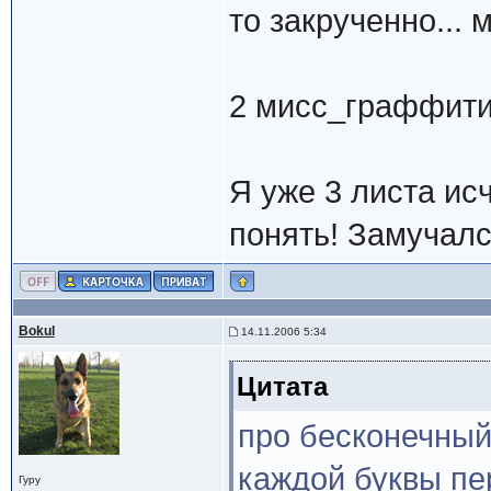
то закрученно... 
2 мисс_граффити
Я уже 3 листа исч
понять! Замучалс
Bokul
14.11.2006 5:34
Цитата
про бесконечный 
каждой буквы пе
Гуру