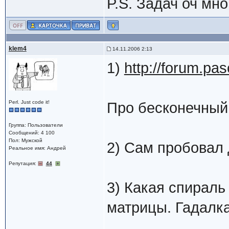
P.S. Задач оч мн
klem4
14.11.2006 2:13
1)
http://forum.pa
Perl. Just code it!
Про бесконечный
Группа: Пользователи
Сообщений: 4 100
Пол: Мужской
2) Сам пробовал 
Реальное имя: Андрей
Репутация:
44
3) Какая спираль
матрицы. Гадалка