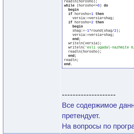
while
 (horosho<>
0
) 
do
begin
if
 horosho=
1
then
    versia:=versia+shag;

if
 horosho=
2
then
begin
    shag:=-
1
*round(shag/
2
);

    versia:=versia+shag;

end
;

  writeln(versia);

  writeln(
'esli ugadal-nazhmite 0
  readln(horosho);

end
;

end
--------------------
Все содержимое данн
претендует.
На вопросы по програ