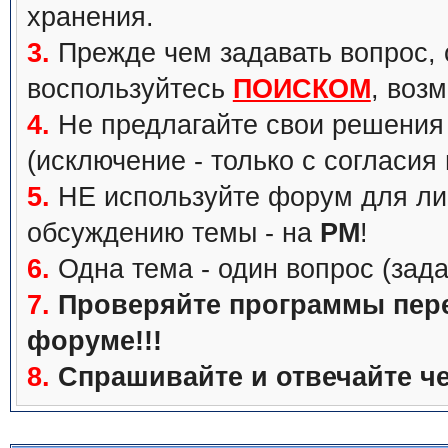
хранения.
3.
Прежде чем задавать вопрос, с
воспользуйтесь
ПОИСКОМ
, воз
4.
Не предлагайте свои решения 
(исключение - только с согласия
5.
НЕ используйте форум для ли
обсуждению темы - на
PM
!
6.
Одна тема - один вопрос (зада
7.
Проверяйте программы перед
форуме!!!
8.
Спрашивайте и отвечайте че