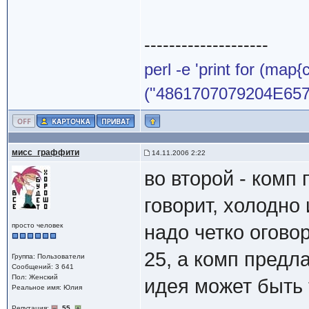
--------------------
perl -e 'print for (map{
("4861707079204E65772
мисс_граффити
14.11.2006 2:22
во второй - комп
говорит, холодно
просто человек
надо четко огово
25, а комп предла
Группа: Пользователи
Сообщений: 3 641
Пол: Женский
идея может быть 
Реальное имя: Юлия
Репутация:
55