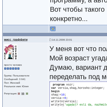
программу, а авто
Вот чтобы такого 
конкретно...
мисс_граффити
14.11.2006 23:01
У меня вот что п
Мой возраст угад
просто человек
Думаю, вариант д
переделать под м
Группа: Пользователи
Сообщений: 3 641
Пол: Женский
program
Реальное имя: Юлия
var
begin
Репутация:
55
shag:=
10
;

versia:=
0
;

writeln(versia);

writeln(
'ugadal? esli da, nazhmit