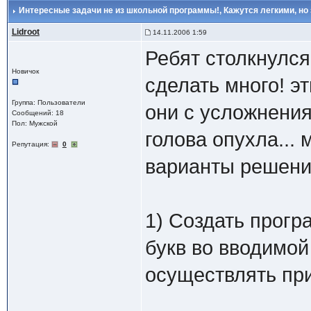
Интересные задачи не из школьной программы!
, Кажутся легкими, но 
Lidroot
14.11.2006 1:59
Ребят столкнулся
Новичок
сделать много! э
Группа: Пользователи
они с усложнения
Сообщений: 18
Пол: Мужской
голова опухла...
Репутация:
0
варианты решен
1) Создать прогр
букв во вводимой
осуществлять при