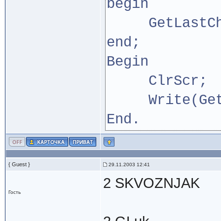
begin
GetLastChar
end;
Begin
ClrScr;
Write(GetLa
End.
{ Guest }
29.11.2003 12:41
2 SKVOZNJAK
Гость