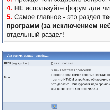
4.
НЕ
используйте форум для ли
5.
Самое главное - это раздел
те
программ (за исключением не
отдельный раздел!
Vga режим
, выдаёт ошибку....
FROL*[night_sniper]
15.11.2006 0:49
У меня вот такая проблемма.
Поменял себе комп и теперь в Паскале н
Гость
том, что NTVDM устройство обнаружило н
Что делать?... Мне курсовик надо срочно сд
з.ы. видео-карта GeForce 7900GT......