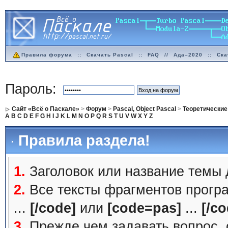
Правила форума
::
Скачать Pascal
::
FAQ
//
Ада–2020
::
Ска
Пароль:
Сайт «Всё о Паскале»
>
Форум
>
Pascal, Object Pascal
>
Теоретические
A
B
C
D
E
F
G
H
I
J
K
L
M
N
O
P
Q
R
S
T
U
V
W
X
Y
Z
Правила раздела!
1.
Заголовок или название темы
2.
Все тексты фрагментов прогр
...
[/code]
или
[code=pas]
...
[/co
3.
Прежде чем задавать вопрос, с