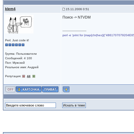
klem4
15.11.2006 0:51
Поиск -> NTVDM
--------------------
perl -e 'print for (map{chr(hex)}("4861707079204E6
Perl. Just code it!
Группа: Пользователи
Сообщений: 4 100
Пол: Мужской
Реальное имя: Андрей
Репутация:
44