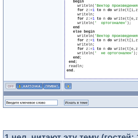
begin
     writeln(
'Вектор произведения
for
 z:=
1
to
 n 
do
 write(t[i,z
     writeln;

for
 z:=
1
to
 n 
do
 write(t[e,z
     writeln(
'  ортогонален'
);

end
else
begin
     writeln(
'Вектор произведения
for
 z:=
1
to
 n 
do
 write(t[i,z
     writeln;

for
 z:=
1
to
 n 
do
 write(t[e,z
     writeln(
'  не ортогонален'
);

end
;

end
;

end
.

1
чел. читают эту тему (гостей: