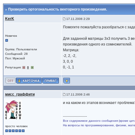
Проверить ортогональность векторного произведения.
KerK
17.11.2006 2:29
Помогите пожалуйста разобраться с задаче
Новичок
Для заданной матрицы 3х3 получить 3 ве
произведения одного из сомножителей.
Группа: Пользователи
Матрица:
Сообщений: 28
-2, 2, -2,
Пол: Мужской
3, 0, 0
0, -1, 1
Репутация:
0
мисс_граффити
17.11.2006 2:46
и на каком из этапов возникает проблема
--------------------
Все содержимое данного сообщения (кроме цита
На вопросы по программированию, физике, матем
просто человек