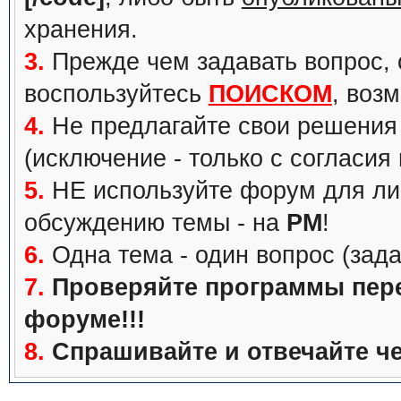
хранения.
3.
Прежде чем задавать вопрос, с
воспользуйтесь
ПОИСКОМ
, воз
4.
Не предлагайте свои решения 
(исключение - только с согласия
5.
НЕ используйте форум для ли
обсуждению темы - на
PM
!
6.
Одна тема - один вопрос (зада
7.
Проверяйте программы перед
форуме!!!
8.
Спрашивайте и отвечайте че