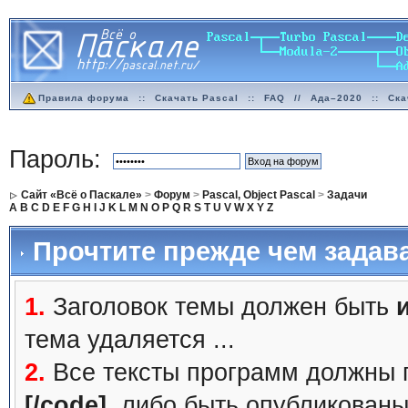
Правила форума
::
Скачать Pascal
::
FAQ
//
Ада–2020
::
Ска
Пароль:
Сайт «Всё о Паскале»
>
Форум
>
Pascal, Object Pascal
>
Задачи
A
B
C
D
E
F
G
H
I
J
K
L
M
N
O
P
Q
R
S
T
U
V
W
X
Y
Z
Прочтите прежде чем задав
1.
Заголовок темы должен быть
тема удаляется ...
2.
Все тексты программ должны 
[/code]
, либо быть
опубликованы