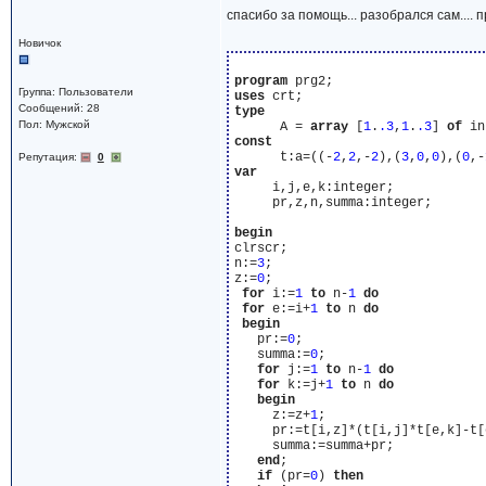
спасибо за помощь... разобрался сам....
Новичок
program
Группа: Пользователи
uses
Сообщений: 28
type
Пол: Мужской
      A = 
array
 [
1
.
.3
,
1
.
.3
] 
of
const
      t:a=((-
2
,
2
,-
2
),(
3
,
0
,
0
),(
0
,-
Репутация:
0
var
     i,j,e,k:integer;

     pr,z,n,summa:integer;

begin
clrscr;

n:=
3
;

z:=
0
;

for
 i:=
1
to
 n-
1
do
for
 e:=i+
1
to
 n 
do
begin
   pr:=
0
;

   summa:=
0
;

for
 j:=
1
to
 n-
1
do
for
 k:=j+
1
to
 n 
do
begin
     z:=z+
1
;

     pr:=t[i,z]*(t[i,j]*t[e,k]-t[
     summa:=summa+pr;

end
;

if
 (pr=
0
) 
then