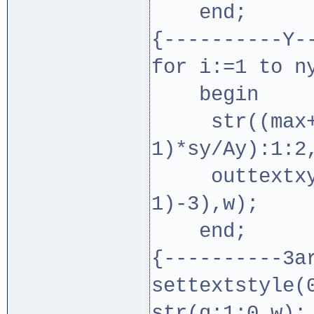
end;
{----------Y-
for i:=1 to n
begin
str((max+mi
1)*sy/Ay):1:2
outtextxy(t
1)-3),w);
end;
{----------3a
settextstyle(
str(q:1:0,w);