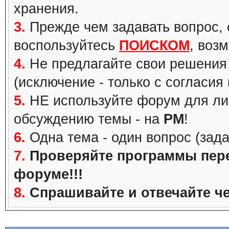
хранения.
3.
Прежде чем задавать вопрос, с
воспользуйтесь
ПОИСКОМ
, воз
4.
Не предлагайте свои решения 
(исключение - только с согласия
5.
НЕ используйте форум для ли
обсуждению темы - на
PM
!
6.
Одна тема - один вопрос (зада
7.
Проверяйте программы перед
форуме!!!
8.
Спрашивайте и отвечайте че