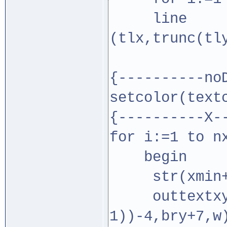
line
(tlx,trunc(tl
{----------no
setcolor(text
{----------X-
for i:=1 to n
begin
str(xmin+(i
outtextxy(t
1))-4,bry+7,w