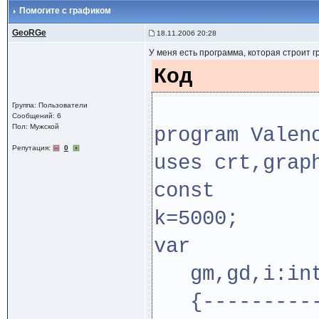
Помогите с графиком
GeoRGe
18.11.2006 20:28
У меня есть программа, которая строит г
Код
Группа: Пользователи
Сообщений: 6
Пол: Мужской
program Valen
Репутация:
0
uses crt,grap
const
k=5000;
var
gm,gd,i:int
{----------P