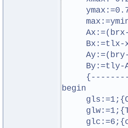
ymax:=0
max:=ym
Ax:=(brx-tl
Bx:=tlx-xm
Ay:=(bry-tl
By:=tly-Ay
{----------
begin
gls:=1;{CT
glw:=1;{T
glc:=6;{co