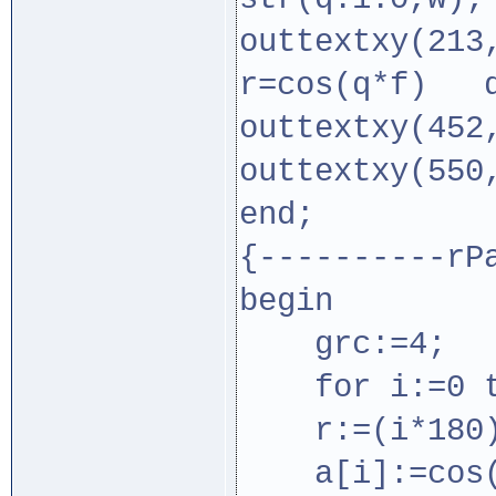
outtextxy(213
r=cos(q*f) q
outtextxy(452
outtextxy(550
end;
{----------rP
begin
grc:=4;
for i:=0 to
r:=(i*180)
a[i]:=cos(q