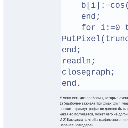
b[i]:=cos(q
end;
for i:=0 t
PutPixel(trun
end;
readln;
closegraph;
end.
У меня есть две проблемы, которые очен
1) (наиболее важная) При xmax, xmin, ym
влезает в рамку) график не должен быть в
какая-то получается, может чего не догоня
И 2) Как сделать, чтобы график состоял н
Заранее благодарен.