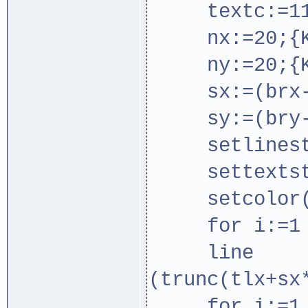
textc:=11
nx:=20;{Kol
ny:=20;{Kol
sx:=(brx-t
sy:=(bry-t
setlinestyl
settextsty
setcolor(g
for i:=1 t
line
(trunc(tlx+sx
for i:=1 t