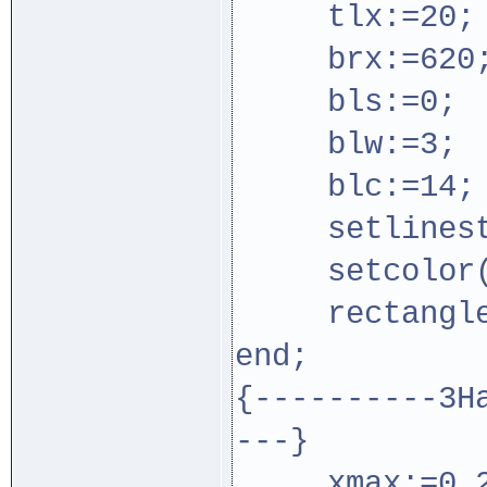
tlx:=20
brx:=620
bls:=0; {
blw:=3; {T
blc:=14; 
setlinestyl
setcolor(b
rectangle(t
end;
{----------3H
---}
xmax:=0.