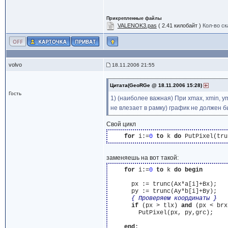
Прикрепленные файлы
VALENOK3.pas
( 2.41 килобайт )
Кол-во ск
volvo
18.11.2006 21:55
Цитата(GeoRGe @ 18.11.2006 15:28)
Гость
1) (наиболее важная) При xmax, xmin, y
не влезает в рамку) график не должен б
Свой цикл
for
 i:=
0
to
 k 
do
заменяешь на вот такой:
for
 i:=
0
to
 k 
do
begin
      px := trunc(Ax*a[i]+Bx);

      py := trunc(Ay*b[i]+By);

{ Проверяем координаты }
if
 (px > tlx) 
and
 (px < brx
        PutPixel(px, py,grc);

end