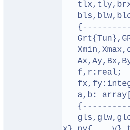
tlx,tly,brx,
bls,blw,blc
{----------r
Grt{Tun},GRc
Xmin,Xmax,q,
Ax,Ay,Bx,By
f,r:real;
fx,fy:integ
a,b: array[0
{----------C
gls,glw,glc,
x},ny{... y},