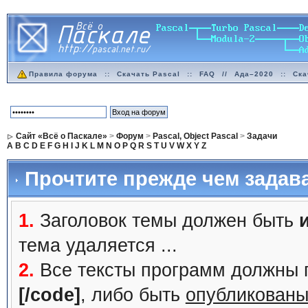
Правила форума
::
Скачать Pascal
::
FAQ
//
Ада–2020
::
Ска
Сайт «Всё о Паскале»
>
Форум
>
Pascal, Object Pascal
>
Задачи
A
B
C
D
E
F
G
H
I
J
K
L
M
N
O
P
Q
R
S
T
U
V
W
X
Y
Z
Прочтите прежде чем задав
1.
Заголовок темы должен быть
тема удаляется ...
2.
Все тексты программ должны 
[/code]
, либо быть
опубликованы