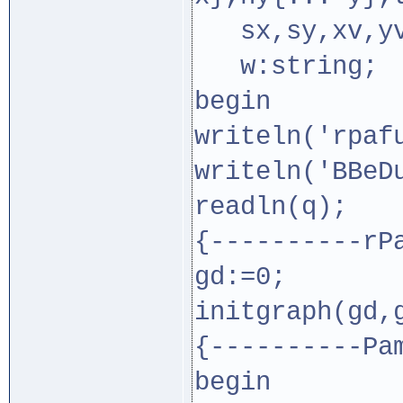
sx,sy,xv,yv
w:string;
begin
writeln('rpaf
writeln('BBeD
readln(q);
{----------rP
gd:=0;
initgraph(gd,
{----------Pa
begin