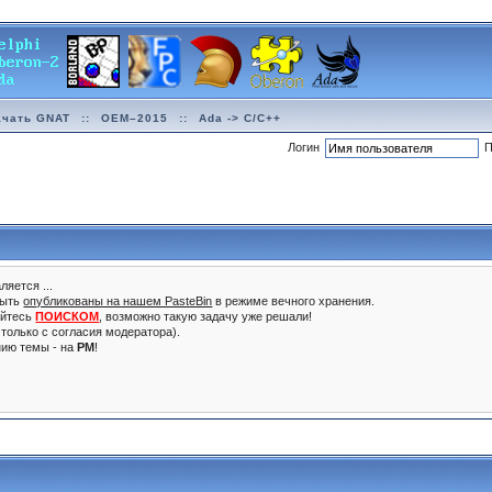
ачать GNAT
::
OEM–2015
::
Ada -> C/C++
Логин
П
ляется ...
быть
опубликованы на нашем PasteBin
в режиме вечного хранения.
уйтесь
ПОИСКОМ
, возможно такую задачу уже решали!
только с согласия модератора).
нию темы - на
PM
!