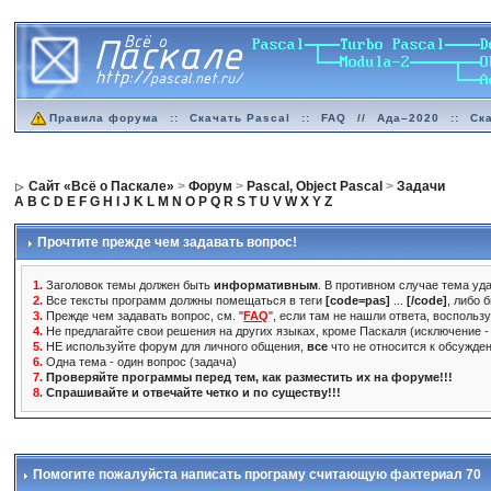
Правила форума
::
Скачать Pascal
::
FAQ
//
Ада–2020
::
Ск
Сайт «Всё о Паскале»
>
Форум
>
Pascal, Object Pascal
>
Задачи
A
B
C
D
E
F
G
H
I
J
K
L
M
N
O
P
Q
R
S
T
U
V
W
X
Y
Z
Прочтите прежде чем задавать вопрос!
1.
Заголовок темы должен быть
информативным
. В противном случае тема уда
2.
Все тексты программ должны помещаться в теги
[code=pas]
...
[/code]
, либо 
3.
Прежде чем задавать вопрос, см. "
FAQ
", если там не нашли ответа, воспольз
4.
Не предлагайте свои решения на других языках, кроме Паскаля (исключение - 
5.
НЕ используйте форум для личного общения,
все
что не относится к обсужде
6.
Одна тема - один вопрос (задача)
7.
Проверяйте программы перед тем, как разместить их на форуме!!!
8.
Спрашивайте и отвечайте четко и по существу!!!
Помогите пожалуйста написать програму считающую фактериал 70