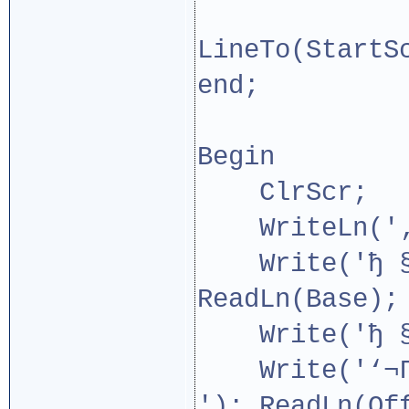
LineTo(StartS
end;
Begin
ClrScr;
WriteLn('‚ў®
Write('ђ §¬Ґ
ReadLn(Base);
Write('ђ §¬Ґ
Write('‘¬ҐйҐ­
'); ReadLn(Of