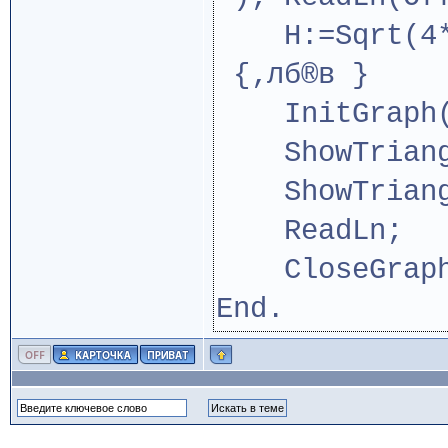
H:=Sqrt(4*Ri
{‚лб®в }
InitGraph(G
ShowTriang
ShowTriangl
ReadLn;
CloseGrap
End.