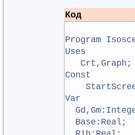
Код
Program Isosc
Uses
Crt,Graph;
Const
StartScreen
Var
Gd,Gm:Integ
Base:Real;
Rib:Real;