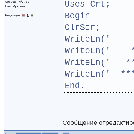
Uses Crt;
Сообщений: 775
Пол: Мужской
Begin
Репутация:
0
ClrScr;
WriteLn(
WriteLn(' *
WriteLn(' **
WriteLn(' **
End.
Сообщение отредактир