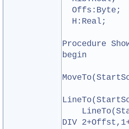
Offs:Byte;
H:Real;
Procedure Sho
begin
MoveTo(StartS
LineTo(StartS
LineTo(Start
DIV 2+Offst,1