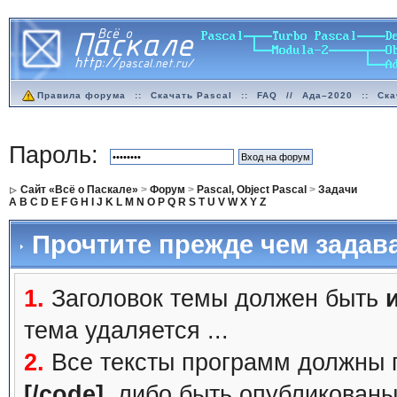
Правила форума
::
Скачать Pascal
::
FAQ
//
Ада–2020
::
Ска
Пароль:
Сайт «Всё о Паскале»
>
Форум
>
Pascal, Object Pascal
>
Задачи
A
B
C
D
E
F
G
H
I
J
K
L
M
N
O
P
Q
R
S
T
U
V
W
X
Y
Z
Прочтите прежде чем задав
1.
Заголовок темы должен быть
тема удаляется ...
2.
Все тексты программ должны 
[/code]
, либо быть
опубликованы