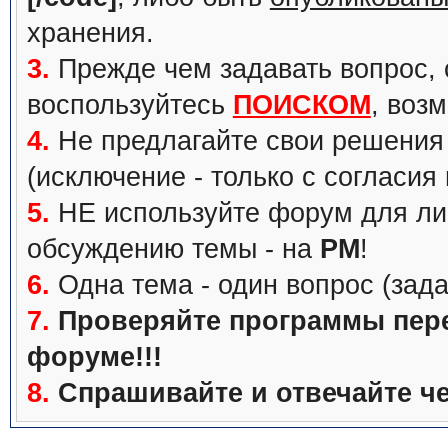
хранения.
3.
Прежде чем задавать вопрос, с
воспользуйтесь
ПОИСКОМ
, воз
4.
Не предлагайте свои решения 
(исключение - только с согласия
5.
НЕ используйте форум для ли
обсуждению темы - на
PM
!
6.
Одна тема - один вопрос (зада
7.
Проверяйте программы перед
форуме!!!
8.
Спрашивайте и отвечайте че