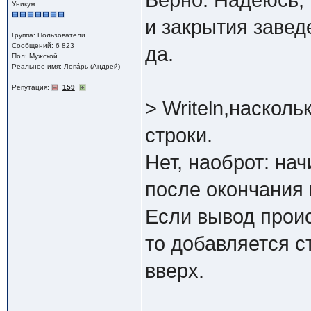
Верно. Надеюсь, 
Уникум
и закрытия завед
Группа: Пользователи
Сообщений: 6 823
да.
Пол: Мужской
Реальное имя: Лопáрь (Андрей)
Репутация:
159
> Writeln,наскол
строки.
Нет, наоброт: нач
после окончания 
Если вывод проис
то добавляется с
вверх.