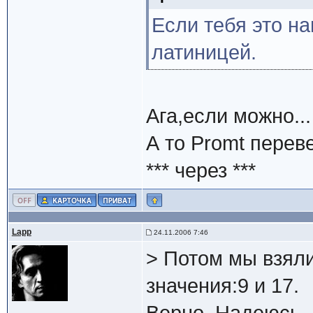
Если тебя это на
латиницей.
Ага,если можно...
А то Promt перев
*** через ***
Lapp
24.11.2006 7:46
> Потом мы взял
значения:9 и 17.