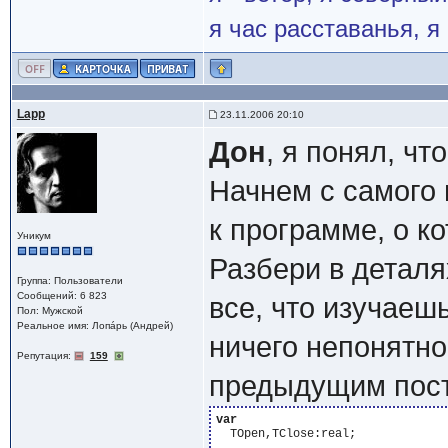
я час расставанья, 
Lapp
23.11.2006 20:10
Дон
, я понял, чт
Начнем с самого 
к программе, о к
Уникум
Разбери в деталя
Группа: Пользователи
Сообщений: 6 823
все, что изучаеш
Пол: Мужской
Реальное имя: Лопáрь (Андрей)
ничего непонятно
Репутация:
159
предыдущим пост
var
  TOpen,TClose:real;
