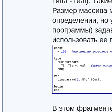
типа - real). Так
Размер массива м
определении, но 
программы) задав
использовать ее 
const
  M=
100
;  
{максимално возможное ч
type
  tCust=
record
    TIn,TServ:real   
{время прихо
end
;

var
  Line:
array
[
1
..M]
of
 tCust;

begin
end
В этом фрагменте