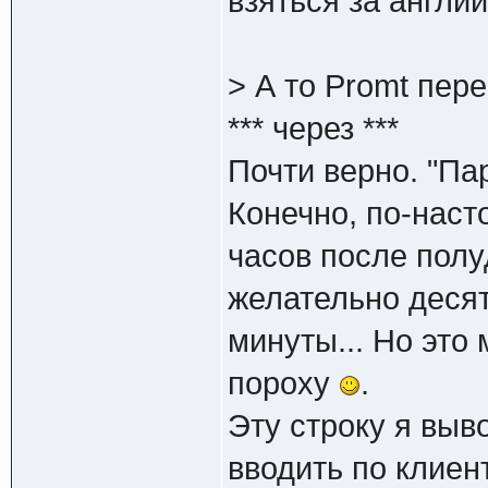
взяться за англий
> А то Promt пер
*** через ***
Почти верно. "Пар
Конечно, по-наст
часов после полуд
желательно десят
минуты... Но это
пороху
.
Эту строку я выв
вводить по клиен