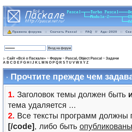
Правила форума
::
Скачать Pascal
::
FAQ
//
Ада–2020
::
Ска
Сайт «Всё о Паскале»
>
Форум
>
Pascal, Object Pascal
>
Задачи
A
B
C
D
E
F
G
H
I
J
K
L
M
N
O
P
Q
R
S
T
U
V
W
X
Y
Z
Прочтите прежде чем задав
1.
Заголовок темы должен быть
тема удаляется ...
2.
Все тексты программ должны 
[/code]
, либо быть
опубликованы