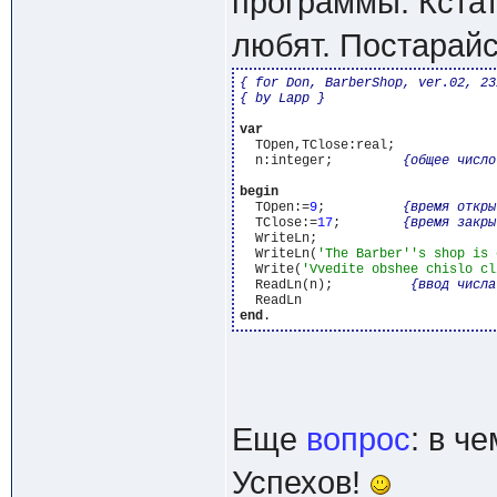
программы. Кстати
любят. Постарайс
{ for Don, BarberShop, ver.02, 23
{ by Lapp }
var
  TOpen,TClose:real;

  n:integer;         
{общее число
begin
  TOpen:=
9
;          
{время откры
  TClose:=
17
;        
{время закры
  WriteLn;

  WriteLn(
'The Barber'
's shop is 
  Write(
'Vvedite obshee chislo cl
  ReadLn(n);          
{ввод числа
end
Еще
вопрос
: в ч
Успехов!