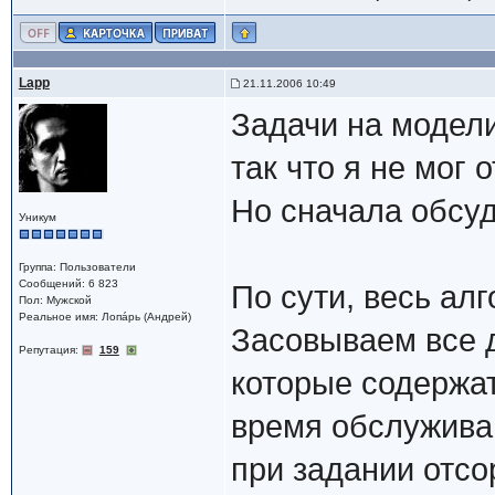
Lapp
21.11.2006 10:49
Задачи на модели
так что я не мог
Но сначала обсу
Уникум
Группа: Пользователи
Сообщений: 6 823
По сути, весь алг
Пол: Мужской
Реальное имя: Лопáрь (Андрей)
Засовываем все д
Репутация:
159
которые содержа
время обслуживан
при задании отсо