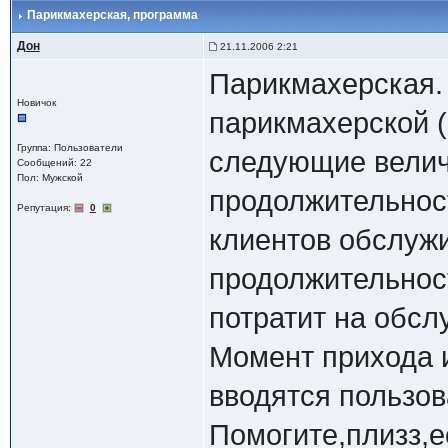
Парикмахерская
, программа
Дон
21.11.2006 2:21
Парикмахерская.
Новичок
парикмахерской 
Группа: Пользователи
следующие величи
Сообщений: 22
Пол: Мужской
продолжительнос
Репутация:
0
клиентов обслужи
продолжительнос
потратит на обс
Момент прихода 
вводятся пользов
Помогите,плизз,е