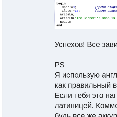
begin
  TOpen:=
9
;          
{время откры
  TClose:=
17
;        
{время закры
  WriteLn;

  WriteLn(
'The Barber'
's shop is 
end
Успехов! Все зав
PS
Я использую англ
как правильный в
Если тебя это на
латиницей. Комме
будь все же акку