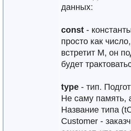
данных:
const
- констант
просто как число,
встретит M, он п
будет трактовать
type
- тип. Подго
Не саму память, 
Название типа (tC
Customer - заказчи