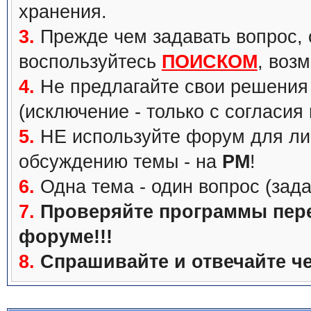
хранения.
3.
Прежде чем задавать вопрос, с
воспользуйтесь
ПОИСКОМ
, воз
4.
Не предлагайте свои решения 
(исключение - только с согласия
5.
НЕ используйте форум для ли
обсуждению темы - на
PM
!
6.
Одна тема - один вопрос (зада
7.
Проверяйте программы перед
форуме!!!
8.
Спрашивайте и отвечайте че