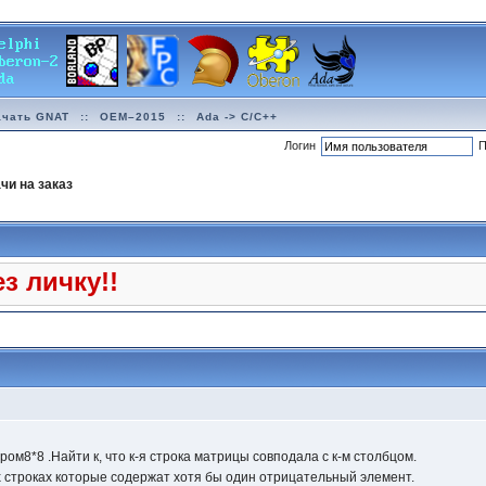
ачать GNAT
::
OEM–2015
::
Ada -> C/C++
Логин
П
чи на заказ
з личку!!
ом8*8 .Найти к, что к-я строка матрицы совподала с к-м столбцом.
х строках которые содержат хотя бы один отрицательный элемент.