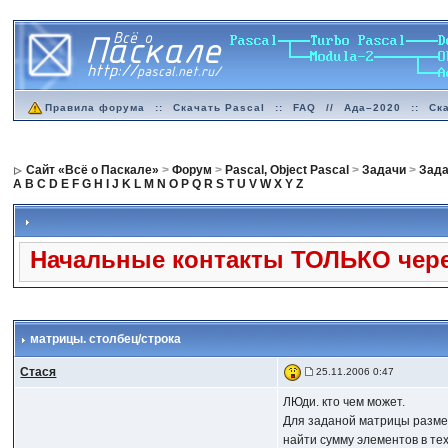
Правила форума
::
Скачать Pascal
::
FAQ
//
Ада–2020
::
Ск
Сайт «Всё о Паскале»
>
Форум
>
Pascal, Object Pascal
>
Задачи
>
Зада
A
B
C
D
E
F
G
H
I
J
K
L
M
N
O
P
Q
R
S
T
U
V
W
X
Y
Z
Начальные контакты ТОЛЬКО чере
матрицы. столбец/строка
Стася
25.11.2006 0:47
ЛЮди. кто чем может.
Для заданой матрицы размер
найти сумму элементов в те