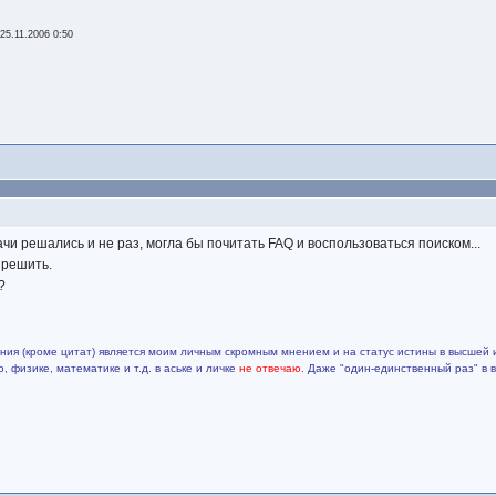
-
25.11.2006 0:50
чи решались и не раз, могла бы почитать FAQ и воспользоваться поиском...
у решить.
?
ия (кроме цитат) является моим личным скромным мнением и на статус истины в высшей 
 физике, математике и т.д. в аське и личке
не отвечаю.
Даже "один-единственный раз" в 