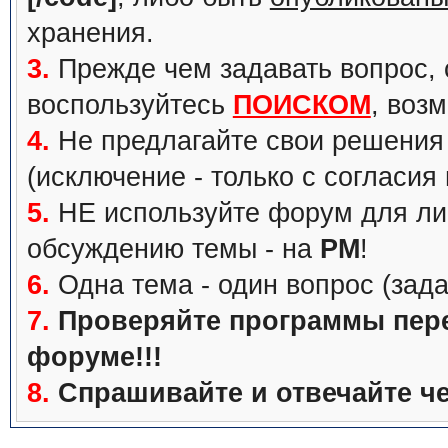
хранения.
3.
Прежде чем задавать вопрос, с
воспользуйтесь
ПОИСКОМ
, воз
4.
Не предлагайте свои решения 
(исключение - только с согласия
5.
НЕ используйте форум для ли
обсуждению темы - на
PM
!
6.
Одна тема - один вопрос (зада
7.
Проверяйте программы перед
форуме!!!
8.
Спрашивайте и отвечайте че