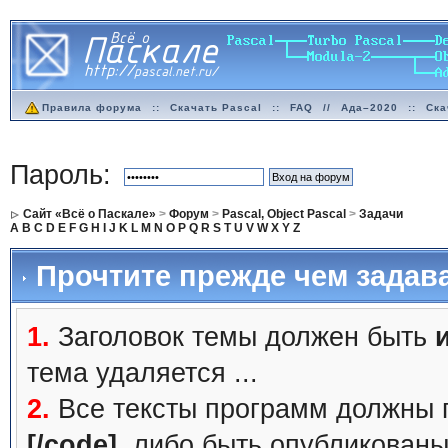
Правила форума
::
Скачать Pascal
::
FAQ
//
Ада–2020
::
Ска
Пароль:
Сайт «Всё о Паскале»
>
Форум
>
Pascal, Object Pascal
>
Задачи
A
B
C
D
E
F
G
H
I
J
K
L
M
N
O
P
Q
R
S
T
U
V
W
X
Y
Z
Прочтите прежде чем задав
1.
Заголовок темы должен быть
тема удаляется ...
2.
Все тексты программ должны 
[/code]
, либо быть
опубликованы