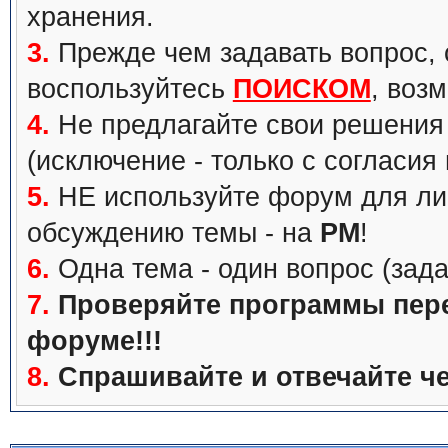
хранения.
3.
Прежде чем задавать вопрос, с
воспользуйтесь
ПОИСКОМ
, воз
4.
Не предлагайте свои решения 
(исключение - только с согласия
5.
НЕ используйте форум для ли
обсуждению темы - на
PM
!
6.
Одна тема - один вопрос (зада
7.
Проверяйте программы перед
форуме!!!
8.
Спрашивайте и отвечайте че