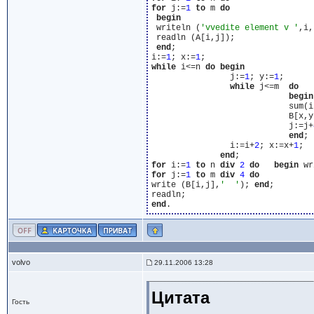
for
 j:=
1
to
 m 
do
begin
 writeln (
'vvedite element v '
,i,
 readln (A[i,j]);

end
;

i:=
1
; x:=
1
while
 i<=n 
do
begin
                j:=
1
; y:=
1
;

while
 j<=m  
do
begin
                            sum(i,
                            B[x,y]
                            j:=j+
end
;

                i:=i+
2
; x:=x+
1
;

end
for
 i:=
1
to
 n 
div
2
do
begin
for
 j:=
1
to
 m 
div
4
do
write (B[i,j],
'  '
); 
end
;

end
volvo
29.11.2006 13:28
Цитата
Гость