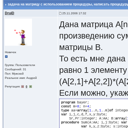
задача на матрицу с использованием процедуры
, написать процедур
DruiD
25.11.2006 17:32
Дана матрица A[n
произведению су
матрицы В.
Новичок
То есть мне дана 
Группа: Пользователи
равно 1 элементу 
Сообщений: 31
Пол: Мужской
Реальное имя: Андрей
(A[2,1]+A[2,2])*(A[
Репутация:
0
Если можно, ука
program
const
 m=
8
; n=
4
type
 aa=
array
[
1
..n,
1
..m]
of
var
 i,j,c,d,f,x,y:byte;

    Sr,Pr:integer; A:AA; B:
array
[
procedure
 Sum(A:AA; i,j:byte; 
var
var
 k,y,z:byte; s:intege