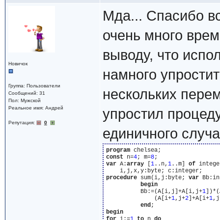
Мда... Спасибо в
очень много врем
выводу, что испо
Новичок
намного упростит
Группа: Пользователи
нескольких пере
Сообщений: 31
Пол: Мужской
Реальное имя: Андрей
упростил процеду
Репутация:
0
единичного случа
program
const
 n=
4
; m=
8
var
 A:
array
 [
1
..n,
1
..m] 
of
 intege
procedure
 sum(i,j:byte; 
var
 Bb:in
begin
          Bb:=(A[i,j]+A[i,j+
1
])*(
              (A[i+
1
,j+
2
]+A[i+
1
,j
end
begin
for
 i:=
1
to
 n 
do