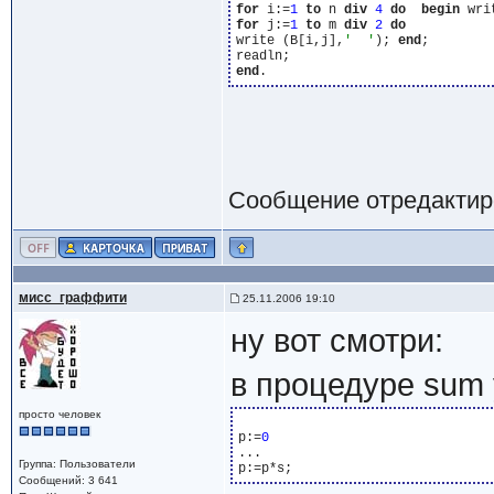
for
 i:=
1
to
 n 
div
4
do
begin
for
 j:=
1
to
 m 
div
2
do
write (B[i,j],
'  '
); 
end
;

end
Сообщение отредактир
мисс_граффити
25.11.2006 19:10
ну вот смотри:
в процедуре sum 
просто человек
p:=
0
...

Группа: Пользователи
Сообщений: 3 641