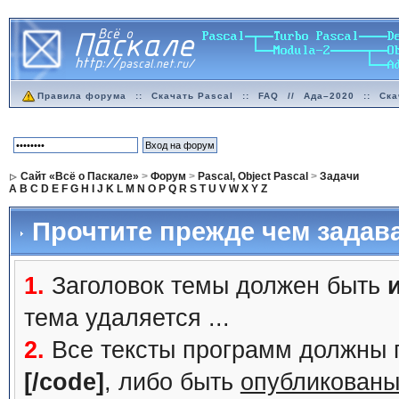
Правила форума
::
Скачать Pascal
::
FAQ
//
Ада–2020
::
Ска
Сайт «Всё о Паскале»
>
Форум
>
Pascal, Object Pascal
>
Задачи
A
B
C
D
E
F
G
H
I
J
K
L
M
N
O
P
Q
R
S
T
U
V
W
X
Y
Z
Прочтите прежде чем задав
1.
Заголовок темы должен быть
тема удаляется ...
2.
Все тексты программ должны 
[/code]
, либо быть
опубликованы