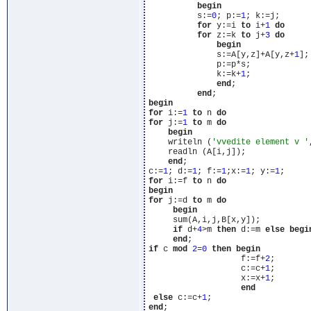
begin
          s:=
0
; p:=
1
; k:=j;

for
 y:=i 
to
 i+
1
do
for
 z:=k 
to
 j+
3
do
begin
              s:=A[y,z]+A[y,z+
1
];

              p:=p*s;

              k:=k+
1
;

end
;

end
begin
for
 i:=
1
to
 n 
do
for
 j:=
1
to
 m 
do
begin
    writeln (
'vvedite element v '
    readln (A[i,j]);

end
;

c:=
1
; d:=
1
; f:=
1
;x:=
1
; y:=
1
for
 i:=f 
to
 n 
do
begin
for
 j:=d 
to
 m 
do
begin
     sum(A,i,j,B[x,y]);

if
 d+
4
>m 
then
 d:=m 
else
begi
end
if
 c 
mod
2
=
0
then
begin
                   f:=f+
2
;

                   c:=c+
1
;

                   x:=x+
1
;

end
else
 c:=c+
1
end