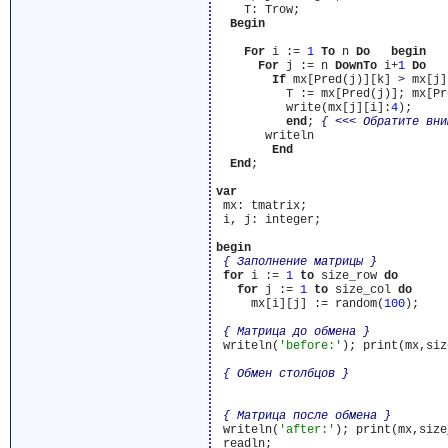
    T: Trow;

Begin
For
 i := 
1
To
 n 
Do
begin
For
 j := n 
DownTo
 i+
1
Do
If
 mx[Pred(j)][k] > mx[j]
          T := mx[Pred(j)]; mx[Pr
          write(mx[j][i]:
4
);

end
; 
{ <<< Обратите вни
       writeln

End
End
;

var
 mx: tmatrix;

 i, j: integer;

begin
{ Заполнение матрицы }
for
 i := 
1
to
 size_row 
do
for
 j := 
1
to
 size_col 
do
     mx[i][j] := random(
100
);

{ Матрица до обмена }
 writeln(
'before:'
); print(mx,siz
{ Обмен столбцов }
{ Матрица после обмена }
 writeln(
'after:'
); print(mx,size