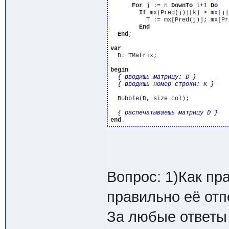
For
 j := n 
DownTo
 i+
1
Do
If
 mx[Pred(j)][k] > mx[j]
          T := mx[Pred(j)]; mx[Pr
End
End
;

var
  D: TMatrix;

begin
{ вводишь матрицу: D }
{ вводишь номер строки: K }
  Bubble(D, size_col);

{ распечатываешь матрицу D }
end
Вопрос: 1)Как пр
правильно её отп
За любые ответы