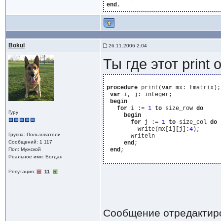
end
Bokul
26.11.2006 2:04
Ты где этот print
procedure
 print(
var
 mx: tmatrix);

var
 i, j: integer;

begin
for
 i := 
1
to
 size_row 
do
Гуру
begin
for
 j := 
1
to
 size_col 
do
         write(mx[i][j]:
4
);

Группа: Пользователи
       writeln

Сообщений: 1 117
end
;

Пол: Мужской
end
;

Реальное имя: Богдан
Репутация:
11
Сообщение отредактир