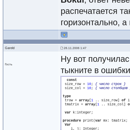
распечатается т
горизонтально, а 
Gareld
26.11.2006 1:47
Ну вот получилас
Гость
тыкните в ошибки
const
 size_row = 
10
; 
{ число строк }
 size_col = 
10
; 
{ число столбцов 
type
 trow = 
array
[
1
 .. size_row] 
of
 i
 tmatrix = 
array
[
1
 .. size_col] 
o
var
 k:integer;

procedure
 print(
var
 mx: tmatrix; 
Var
    i, j: Integer;
