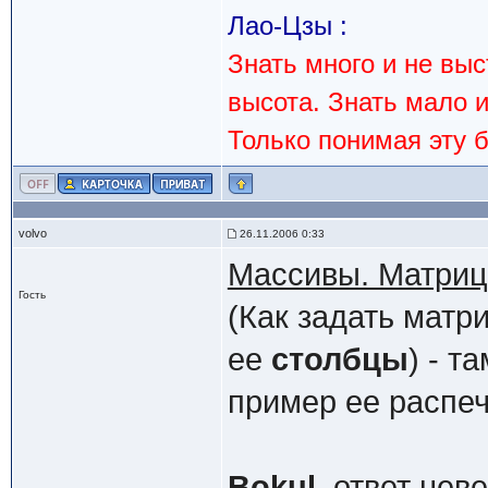
Лао-Цзы :
Знать много и не вы
высота. Знать мало 
Только понимая эту 
volvo
26.11.2006 0:33
Массивы. Матриц
Гость
(Как задать матр
ее
столбцы
) - т
пример ее распеч
Bokul
, ответ нев