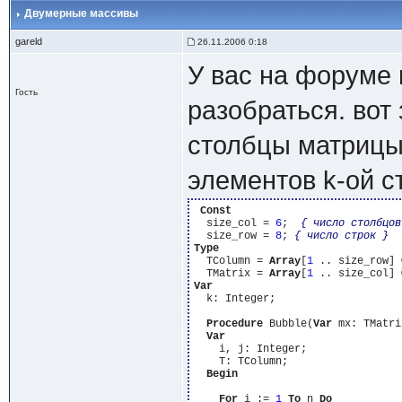
Двумерные массивы
gareld
26.11.2006 0:18
У вас на форуме
Гость
разобраться. вот
столбцы матрицы 
элементов k-ой ст
Const
  size_col = 
6
;  
{ число столбцов
  size_row = 
8
; 
{ число строк }
Type
  TColumn = 
Array
[
1
 .. size_row] 
  TMatrix = 
Array
[
1
 .. size_col] 
Var
  k: Integer;

Procedure
 Bubble(
Var
 mx: TMatri
Var
    i, j: Integer;

    T: TColumn;

Begin
For
 i := 
1
To
 n 
Do