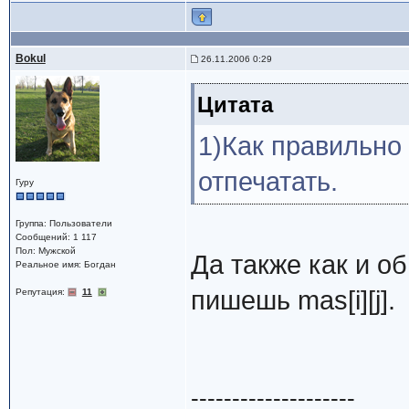
Bokul
26.11.2006 0:29
Цитата
1)Как правильно
отпечатать.
Гуру
Группа: Пользователи
Сообщений: 1 117
Пол: Мужской
Да также как и об
Реальное имя: Богдан
пишешь mas[i][j].
Репутация:
11
--------------------