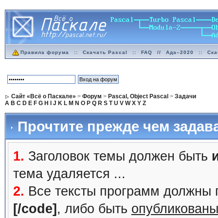
Правила форума
::
Скачать Pascal
::
FAQ
//
Ада–2020
::
Ска
Сайт «Всё о Паскале»
>
Форум
>
Pascal, Object Pascal
>
Задачи
A
B
C
D
E
F
G
H
I
J
K
L
M
N
O
P
Q
R
S
T
U
V
W
X
Y
Z
Прочтите прежде чем задав
1.
Заголовок темы должен быть
тема удаляется ...
2.
Все тексты программ должны 
[/code]
, либо быть
опубликованы