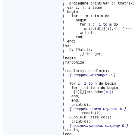
procedure
 print(
var
 d: tmatrix);
var
 i, j: integer;

begin
for
 i := 
1
to
 n 
do
begin
for
 j := 
1
to
 m 
do
         write(d[j][i]:
4
); 
{ <<< 
       writeln

end
;

end
var
  D: TMatrix;

begin
randomize;

readln(m); readln(n);

{ вводишь матрицу: D }
for
 i:=
1
to
 n 
do
begin
for
 j:=
1
to
 m 
do
begin
   d[i][j]:=random(
10
);

end
;

end
;

   print(d);

{ вводишь номер строки: K }
        readln(k);

  Bubble(D, size_col);

   print(d);

{ распечатываешь матрицу D }
end