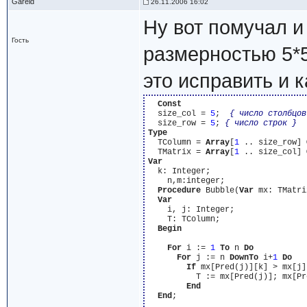
Gareld
26.11.2006 16:02
Ну вот помучал и 
Гость
размерностью 5*5 
это исправить и 
Const
  size_col = 
5
;  
{ число столбцов
  size_row = 
5
; 
{ число строк }
Type
  TColumn = 
Array
[
1
 .. size_row] 
  TMatrix = 
Array
[
1
 .. size_col] 
Var
  k: Integer;

    n,m:integer;

Procedure
 Bubble(
Var
 mx: TMatri
Var
    i, j: Integer;

    T: TColumn;

Begin
For
 i := 
1
To
 n 
Do
For
 j := n 
DownTo
 i+
1
Do
If
 mx[Pred(j)][k] > mx[j]
          T := mx[Pred(j)]; mx[Pr
End
End
;
