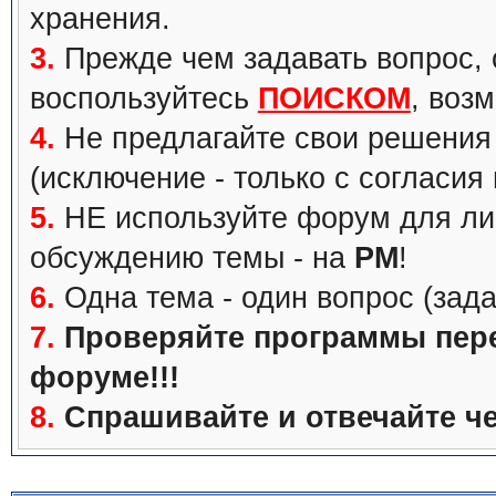
хранения.
3.
Прежде чем задавать вопрос, с
воспользуйтесь
ПОИСКОМ
, воз
4.
Не предлагайте свои решения 
(исключение - только с согласия
5.
НЕ используйте форум для ли
обсуждению темы - на
PM
!
6.
Одна тема - один вопрос (зада
7.
Проверяйте программы перед
форуме!!!
8.
Спрашивайте и отвечайте че