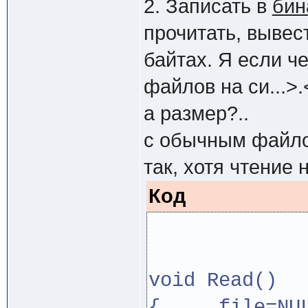
2. Записать в
бин
прочитать, вывес
байтах. Я если ч
файлов на си...>.<
а размер?..
с обычным файло
так, хотя чтение н
Код
void Read()
{ file=NUL