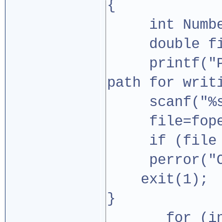
{
int Numbe
double file
printf("Ple
path for writ
scanf("%s",
file=fopen(
if (file =
perror("Ош
exit(1)
}
for (int i=