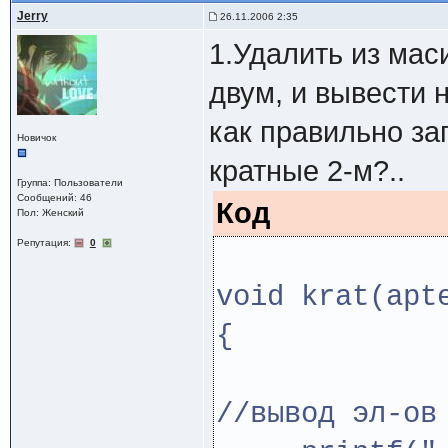
Jerry
26.11.2006 2:35
1.Удалить из мас
двум, и вывести н
как правильно за
Новичок
кратные 2-м?..
Группа: Пользователи
Сообщений: 46
Код
Пол: Женский
Репутация:
0
void krat(apt
{
//вывод эл-ов