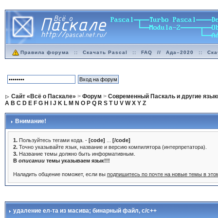
Правила форума
::
Скачать Pascal
::
FAQ
//
Ада–2020
::
Ска
Сайт «Всё о Паскале»
>
Форум
>
Современный Паскаль и другие язык
A
B
C
D
E
F
G
H
I
J
K
L
M
N
O
P
Q
R
S
T
U
V
W
X
Y
Z
Внимание!
1.
Пользуйтесь тегами кода. -
[code]
...
[/code]
2.
Точно указывайте язык, название и версию компилятора (интерпретатора).
3.
Название темы должно быть информативным.
В
описании
темы указываем язык!!!
Наладить общение поможет, если вы
подпишитесь по почте на новые темы в эт
удаление ел-та из масива; бинарный файл
, с/с++