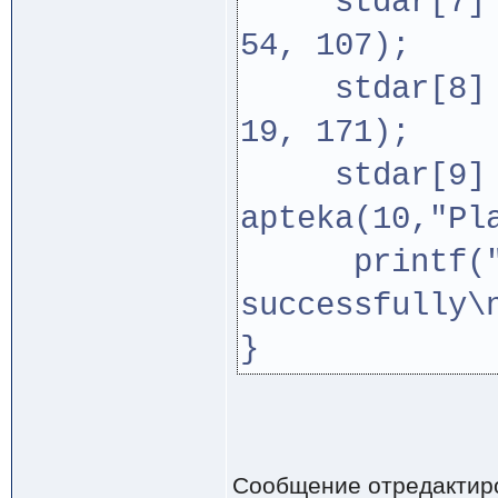
stdar[7] = n
54, 107);
stdar[8] = n
19, 171);
stdar[9] =
apteka(10,"Pl
printf("Dat
successfully\
}
Сообщение отредактир