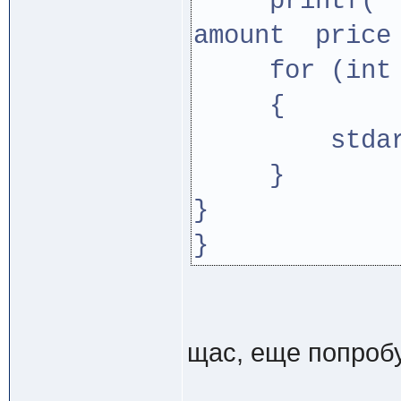
printf("
amount price
for (int i=
{
stdar[i]-
}
}
}
щас, еще попроб