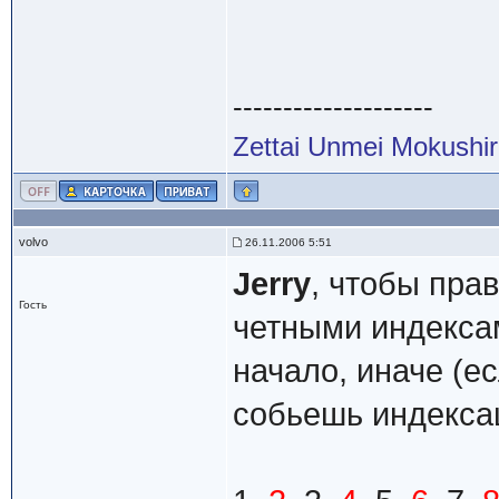
--------------------
Zettai Unmei Mokushi
volvo
26.11.2006 5:51
Jerry
, чтобы пра
Гость
четными индексам
начало, иначе (е
собьешь индекса