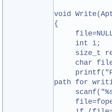
void Write(Ap
{
file=NULL
int i;
size_t re
char filep
printf("Ple
path for writ
scanf("%s",
file=fopen(
if (file==N