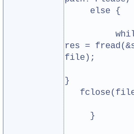
else {
while (!(
res = fread(&
file);
}
fclose(file
}