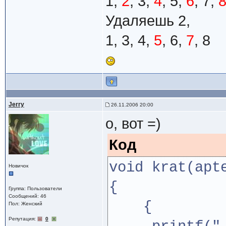
1,
2
, 3,
4
, 5,
6
, 7,
Удаляешь 2,
1, 3, 4,
5
, 6,
7
, 8
Jerry
26.11.2006 20:00
о, вот =)
Код
void krat(apt
Новичок
{
Группа: Пользователи
Сообщений: 46
{
Пол: Женский
Репутация:
0