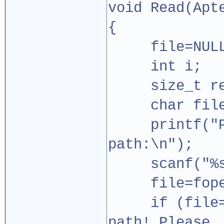
void Read(Apt
{
file=NULL
int i;
size_t re
char filep
printf("Ple
path:\n");
scanf("%s",
file=fopen(
if (file==N
path! Please,