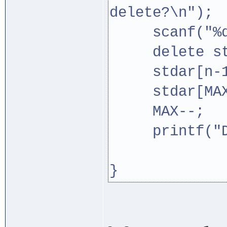
delete?\n");
scanf("%d"
delete std
stdar[n-1]=
stdar[MAX-1
MAX--;
printf("Del
}