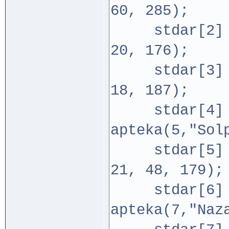
60, 285);
stdar[2] = n
20, 176);
stdar[3] = n
18, 187);
stdar[4] =
apteka(5,"Sol
stdar[5] = 
21, 48, 179);
stdar[6] =
apteka(7,"Naz