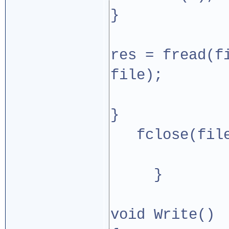
}
res = fread(f
file);
}
fclose(file
}
void Write()