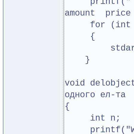
printf("
amount price
for (int i=
{
stdar[i]-
}
void delobjec
одного ел-та
{
int n;
printf("Wha