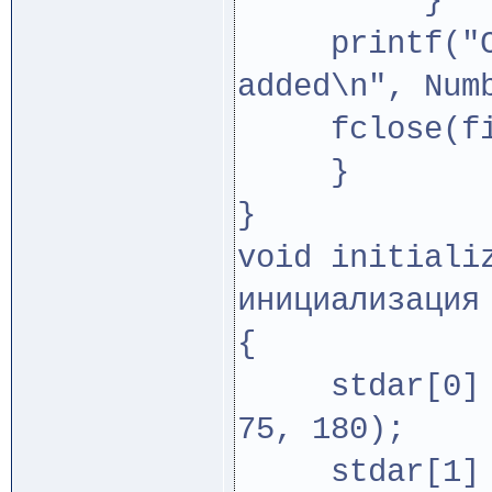
}
printf("Com
added\n", Num
fclose(fi
}
}
void initiali
инициализация
{
stdar[0] = n
75, 180);
stdar[1] = 