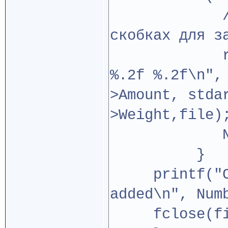
// вот ту
скобках для з
res= fwri
%.2f %.2f\n",
>Amount, stda
>Weight,file)
Numbe
}
printf("Com
added\n", Num
fclose(fi