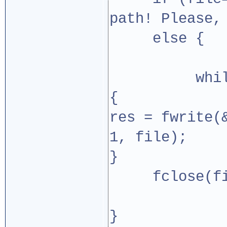
path! Please,
else {
while (!(
{
res = fwrite(
1, file);
}
fclose(fi
}