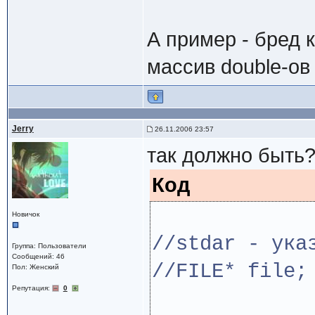
А пример - бред 
массив double-ов 
Jerry
26.11.2006 23:57
так должно быть? 
Код
Новичок
//stdar - ука
Группа: Пользователи
Сообщений: 46
//FILE* file;
Пол: Женский
Репутация:
0