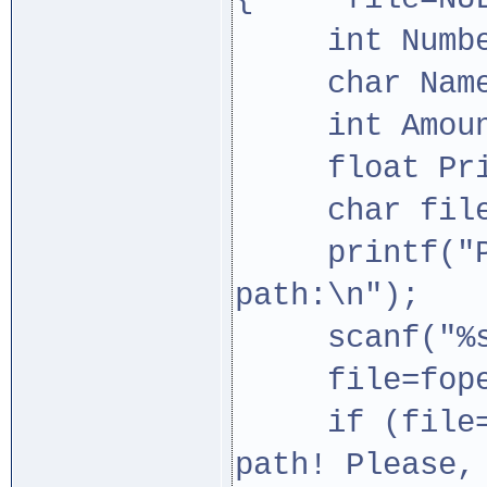
int Numbe
char Name0
int Amoun
float Price
char filep
printf("Ple
path:\n");
scanf("%s",
file=fopen
if (file==N
path! Please,