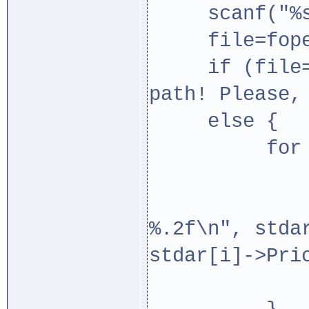
scanf("%s",
file=fopen(
if (file==N
path! Please,
else {
for (int i
fprintf(
%.2f\n", stda
stdar[i]->Pri
Numbe