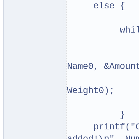
else {
while (!
fscanf(f
Name0, &Amoun
Add(Name
Weight0);
Numbe
}
printf("Com