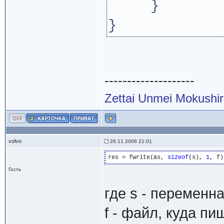
}
}
--------------------
Zettai Unmei Mokushi
volvo
26.11.2006 21:01
res = fwrite(&s, 
sizeof
(s), 
1
Гость
где s - переменн
f - файл, куда пиш