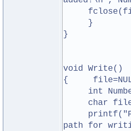
added!\n", Nu
fclose(fi
}
}
void Write()
{ file=NUL
int Numbe
char filep
printf("Ple
path for writ