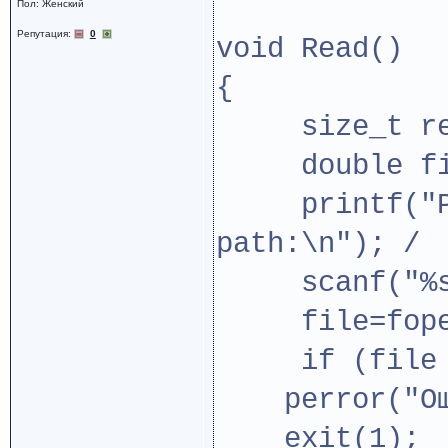
Пол: Женский
Репутация:
0
void Read()
{
size_t re
double file
printf("Ple
path:\n"); /
scanf("%s",
file=fopen(
if (file =
perror("Оши
exit(1)