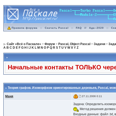
Правила форума
::
Скачать Pascal
::
FAQ
//
Ада–2020
::
Ск
Сайт «Всё о Паскале»
>
Форум
>
Pascal, Object Pascal
>
Задачи
>
Зада
A
B
C
D
E
F
G
H
I
J
K
L
M
N
O
P
Q
R
S
T
U
V
W
X
Y
Z
Начальные контакты ТОЛЬКО чере
Теория графов. Изоморфизм ориентированных деревьев
, Pascal, мо
Маня
27.11.2006 0:11
Задача: Определить изомор
Метод решения должен 
Входные данные: файл .txt,