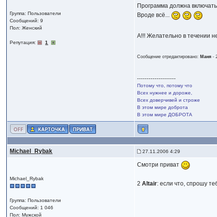
Программа должна включать в
Группа: Пользователи
Вроде всё...
Сообщений: 9
Пол: Женский
А!!! Желательно в течении н
Репутация:
1
Сообщение отредактировано:
Маня
-
--------------------
Потому что, потому что
Всех нужнее и дороже,
Всех доверчивей и строже
В этом мире доброта
В этом мире ДОБРОТА
Michael_Rybak
27.11.2006 4:29
Смотри приват
Michael_Rybak
2
Altair
: если что, спрошу те
Группа: Пользователи
Сообщений: 1 046
Пол: Мужской