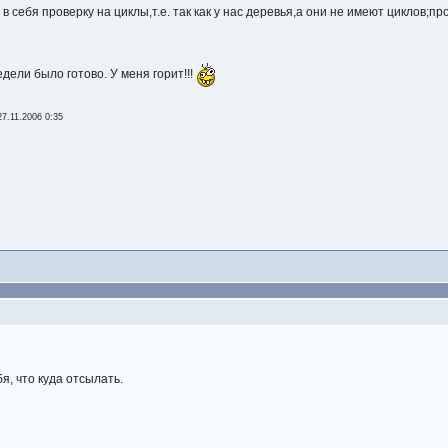
 себя проверку на циклы,т.е. так как у нас деревья,а они не имеют циклов;пр
едели было готово. У меня горит!!!
27.11.2006 0:35
бя, что куда отсылать.