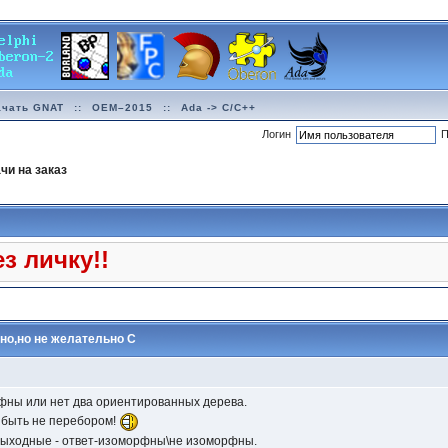
ачать GNAT
::
OEM–2015
::
Ada -> C/C++
Логин
П
чи на заказ
з личку!!
жно,но не желательно C
фны или нет два ориентированных дерева.
быть не перебором!
 выходные - ответ-изоморфны\не изоморфны.