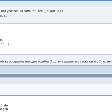
Вот условие: А) заменить все (!) знаки на (.)
 (...).
do
:=
'.'
;

этой же программе выходит ошибка. Я хотел сделать это также как и с (!), но н
)) 
do
begin