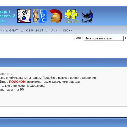
ачать GNAT
::
OEM–2015
::
Ada -> C/C++
Логин
П
ляется ...
быть
опубликованы на нашем PasteBin
в режиме вечного хранения.
уйтесь
ПОИСКОМ
, возможно такую задачу уже решали!
только с согласия модератора).
нию темы - на
PM
!