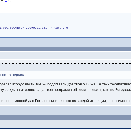
 + 
1
);

4861707079204E6577205965617221"=~/(.{2})/g)), "\n";'
 не так сделал
сделал вторую часть, мы бы подсказали, где твоя ошибка... А так - телепатиче
ку ее длина изменяется, а твоя программа об этом не знает, так что For здесь 
ние переменной для For-а не вычисляется на каждой итерации, оно вычисляе