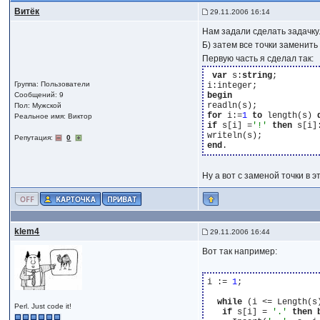
Витёк
29.11.2006 16:14
Нам задали сделать задачку. 
Б) затем все точки заменить на
Первую часть я сделал так:
var
 s:
string
;

Группа: Пользователи
Сообщений: 9
begin
Пол: Мужской
for
 i:=
1
to
 length(s) 
Реальное имя: Виктор
if
 s[i] =
'!'
then
 s[i]
Репутация:
0
end
Ну а вот с заменой точки в 
klem4
29.11.2006 16:44
Вот так например:
i := 
1
;

while
 (i <= Length(s
Perl. Just code it!
if
 s[i] = 
'.'
then