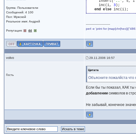
     Insert(
'..'
, s, i
     inc(i, 
3
);

Группа: Пользователи
end
else
Сообщений: 4 100
Пол: Мужской
Реальное имя: Андрей
--------------------
perl -e 'print for (map{chr(hex)}("
Репутация:
44
volvo
29.11.2006 16:57
Цитата
Гость
Объясните пожалйста что я
Если бы ты показал, КАК ты 
добавлении
символов в стро
Не забывай, конечное значе