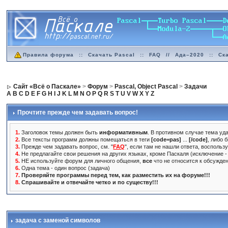
Правила форума
::
Скачать Pascal
::
FAQ
//
Ада–2020
::
Ск
Сайт «Всё о Паскале»
>
Форум
>
Pascal, Object Pascal
>
Задачи
A
B
C
D
E
F
G
H
I
J
K
L
M
N
O
P
Q
R
S
T
U
V
W
X
Y
Z
Прочтите прежде чем задавать вопрос!
1.
Заголовок темы должен быть
информативным
. В противном случае тема уда
2.
Все тексты программ должны помещаться в теги
[code=pas]
...
[/code]
, либо 
3.
Прежде чем задавать вопрос, см. "
FAQ
", если там не нашли ответа, воспольз
4.
Не предлагайте свои решения на других языках, кроме Паскаля (исключение - 
5.
НЕ используйте форум для личного общения,
все
что не относится к обсужде
6.
Одна тема - один вопрос (задача)
7.
Проверяйте программы перед тем, как разместить их на форуме!!!
8.
Спрашивайте и отвечайте четко и по существу!!!
задача с заменой символов