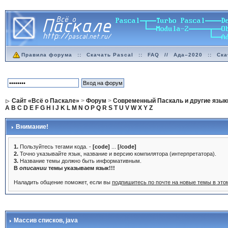
Правила форума
::
Скачать Pascal
::
FAQ
//
Ада–2020
::
Ска
Сайт «Всё о Паскале»
>
Форум
>
Современный Паскаль и другие язык
A
B
C
D
E
F
G
H
I
J
K
L
M
N
O
P
Q
R
S
T
U
V
W
X
Y
Z
Внимание!
1.
Пользуйтесь тегами кода. -
[code]
...
[/code]
2.
Точно указывайте язык, название и версию компилятора (интерпретатора).
3.
Название темы должно быть информативным.
В
описании
темы указываем язык!!!
Наладить общение поможет, если вы
подпишитесь по почте на новые темы в эт
Массив списков
, java