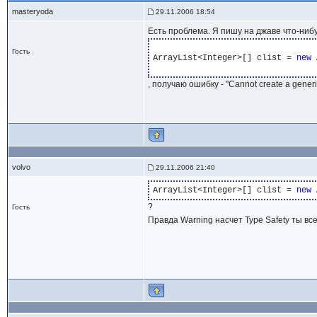
masteryoda
29.11.2006 18:54
Есть проблема. Я пишу на джаве что-ниб
Гость
ArrayList<Integer>[] clist = 
new
 
, получаю ошибку - "Cannot create a gener
volvo
29.11.2006 21:40
ArrayList<Integer>[] clist = 
new
?
Гость
Правда Warning насчет Type Safety ты все