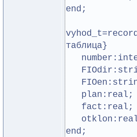
end;
vyhod_t
таблица}
number:inte
FIOdir:stri
FIOen:strin
plan:real;
fact:real;
otklon:rea
end;