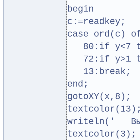
begin
c:=readkey;
case ord(c) o
80:if y<7 th
72:if y>1 th
13:break;
end;
gotoXY(x,8);
textcolor(13)
writeln(' Вы
textcolor(3);