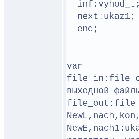
inf:vyhod_t
next:ukaz1;
end;
var
file_in:fil
выходной файл
file_out:file
NewL,nach,kon
NewE,nach1:uk