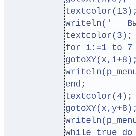
textcolor(13)
writeln(' Вы
textcolor(3);
for i:=1 to 7
gotoXY(x,i+8)
writeln(p_men
end;
textcolor(4);
gotoXY(x,y+8)
writeln(p_men
while true do