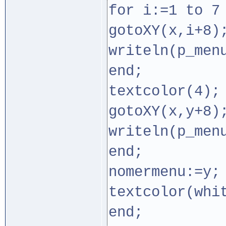
for i:=1 to 7
gotoXY(x,i+8)
writeln(p_men
end;
textcolor(4);
gotoXY(x,y+8)
writeln(p_men
end;
nomermenu:=y;
textcolor(whi
end;