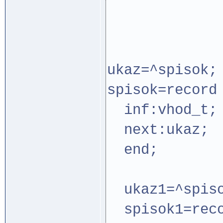
ukaz=^s
spisok=record
inf:vhod_t;
next:ukaz;
end;
ukaz1=^spiso
spisok1=reco