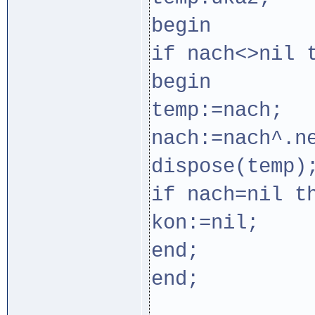
begin
if nach<>nil 
begin
temp:=nach;
nach:=nach^.n
dispose(temp)
if nach=nil t
kon:=nil;
end;
end;