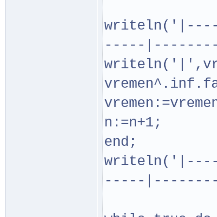
writeln('|---
-----|-------
writeln('|',v
vremen^.inf.f
vremen:=vreme
n:=n+1;
end;
writeln('|---
-----|-------