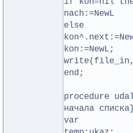
if kon=nil th
nach:=NewL
else
kon^.next:=Ne
kon:=NewL;
write(file_in
end;
procedure 
начала списка
var
temp:ukaz;