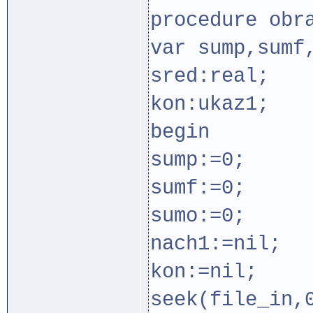
procedure obr
var sump,sumf
sred:real;
kon:ukaz1;
begin
sump:=0;
sumf:=0;
sumo:=0;
nach1:=nil;
kon:=nil;
seek(file_in,