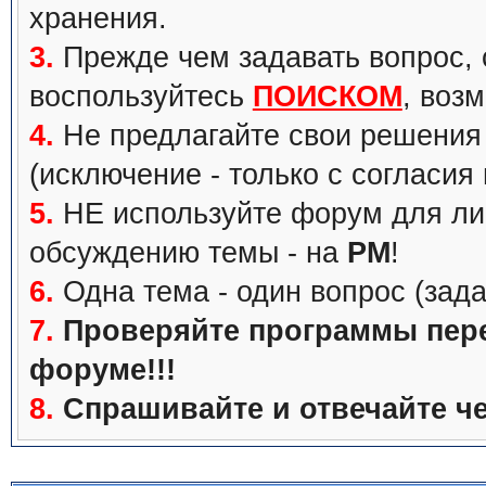
хранения.
3.
Прежде чем задавать вопрос, с
воспользуйтесь
ПОИСКОМ
, воз
4.
Не предлагайте свои решения 
(исключение - только с согласия
5.
НЕ используйте форум для ли
обсуждению темы - на
PM
!
6.
Одна тема - один вопрос (зада
7.
Проверяйте программы перед
форуме!!!
8.
Спрашивайте и отвечайте че