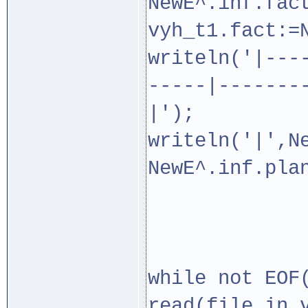
NewE^.inf.fac
vyh_t1.fact:=
writeln('|---
-----|-------
|');
writeln('|',N
NewE^.inf.pla
while not EOF
read(file_in,