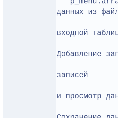
p_menu:array
данных из фа
'-П
входной табли
Добавление за
'-У
записей 
'-О
и просмотр да
Сохранение да