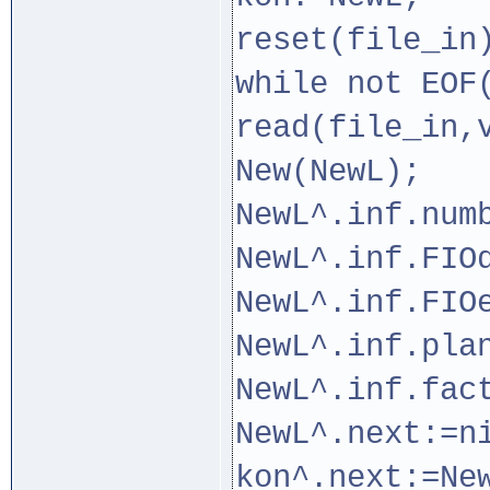
reset(file_in
while not EOF
read(file_in,
New(NewL);
NewL^.inf.num
NewL^.inf.FIO
NewL^.inf.FIO
NewL^.inf.pla
NewL^.inf.fac
NewL^.next:=n
kon^.next:=Ne