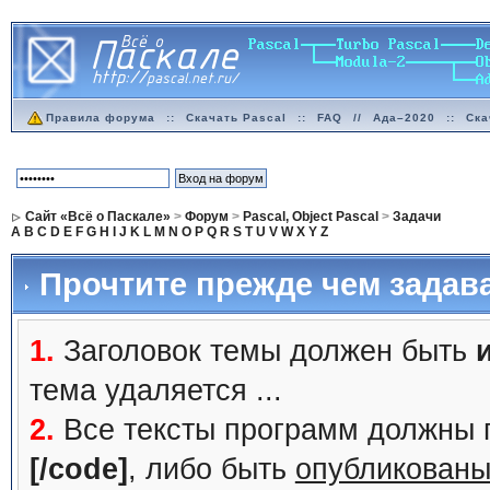
Правила форума
::
Скачать Pascal
::
FAQ
//
Ада–2020
::
Ска
Сайт «Всё о Паскале»
>
Форум
>
Pascal, Object Pascal
>
Задачи
A
B
C
D
E
F
G
H
I
J
K
L
M
N
O
P
Q
R
S
T
U
V
W
X
Y
Z
Прочтите прежде чем задав
1.
Заголовок темы должен быть
тема удаляется ...
2.
Все тексты программ должны 
[/code]
, либо быть
опубликованы