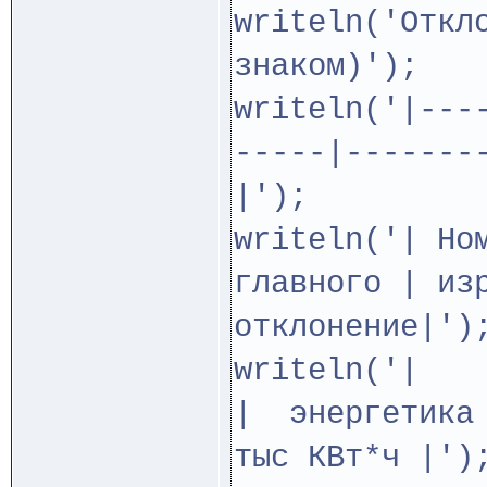
writeln('Откл
знаком)');
writeln('|---
-----|-------
|');
writeln('| Но
главного | из
отклонение|')
writ
| энергетик
тыс КВт*ч |')