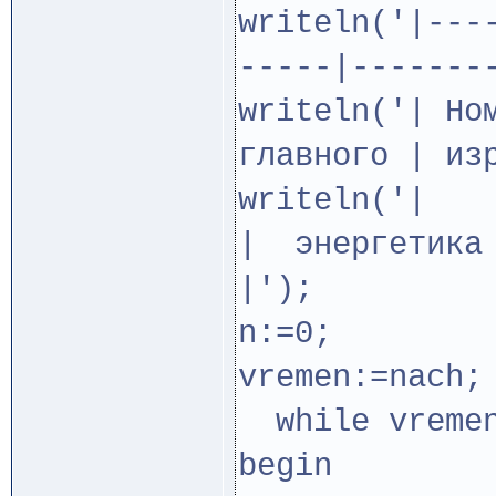
writeln('|---
-----|-------
writeln('| Но
главного | из
writ
| энергетик
|');
n:=0;
vremen:=nach;
while vremen
begin