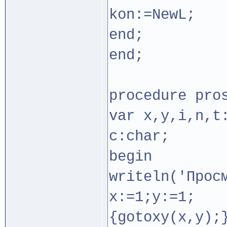
kon:=NewL;
end;
end;
procedure pro
var x,y,i,n,t
c:char;
begin
writeln('Прос
x:=1;y:=1;
{gotoxy(x,y);