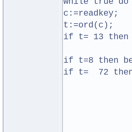
while true do
c:=readkey;
t:=ord(c);
if t= 13 then
if t=8 then b
if t= 72 then
if y>1
gotox
if (y
vremen
while 