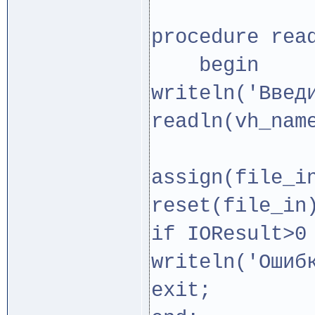
procedure rea
begin
writeln('Введ
readln(vh_nam
assign(file_i
reset(file_in
if IOResult>0
writeln('Ошиб
exit;