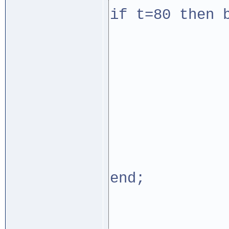
if t=80 then 
if y<n
goto
end
end;