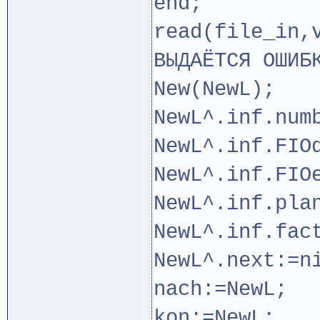
end;
read(file_in
ВЫДАЁТСЯ ОШИБ
New(NewL);
NewL^.inf.num
NewL^.inf.FIO
NewL^.inf.FIO
NewL^.inf.pla
NewL^.inf.fac
NewL^.next:=n
nach:=NewL;
kon:=NewL;