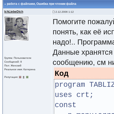
работа с файлами
, Ошибка при чтении файла
IchLiebeDich
2.12.2006 1:12
Помогите пожалуй
понять, как её ис
надо!.. Программ
Данные хранятся 
Группа: Пользователи
сообщению, см н
Сообщений: 8
Пол: Женский
Реальное имя: Катерина
Код
Репутация:
0
program TABLI
uses crt;
const