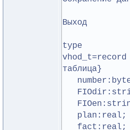
Выхо
type
vhod_t=
таблица}
number:byt
FIOdir:stri
FIOen:strin
plan:real;
fact:real;