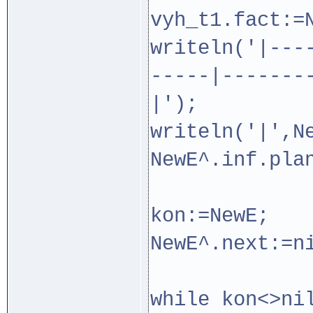
vyh_t1.fact:=
writeln('|---
-----|-------
|');
writeln('|',N
NewE^.inf.pla
kon:=NewE;
NewE^.next:=n
while kon<>ni