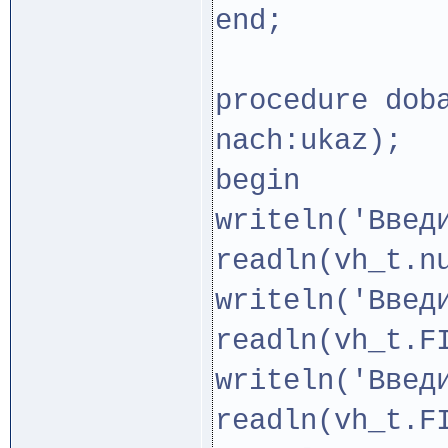
end;
procedure dob
nach:ukaz);
begin
writeln('Введ
readln(vh_t.n
writeln('Введ
readln(vh_t.F
writeln('Введ
readln(vh_t.F