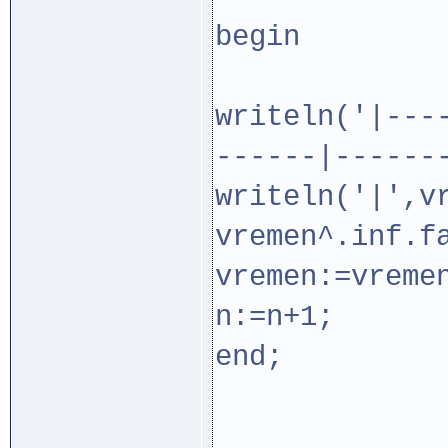
begin
writeln('|---
------|------
writeln('|',v
vremen^.inf.f
vremen:=vreme
n:=n+1;
end;
en