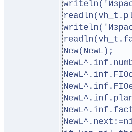
writeln('Изра
readln(vh_t.p
writeln('Изра
readln(vh_t.f
New(NewL);
NewL^.inf.num
NewL^.inf.FIO
NewL^.inf.FIO
NewL^.inf.pla
NewL^.inf.fac
NewL^.next:=n