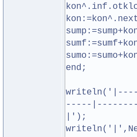
kon^.inf.otkl
kon:=kon^.nex
sump:=sump+ko
sumf:=sumf+ko
sumo:=sumo+ko
end;
writeln('|---
-----|-------
|');
writeln('|',N