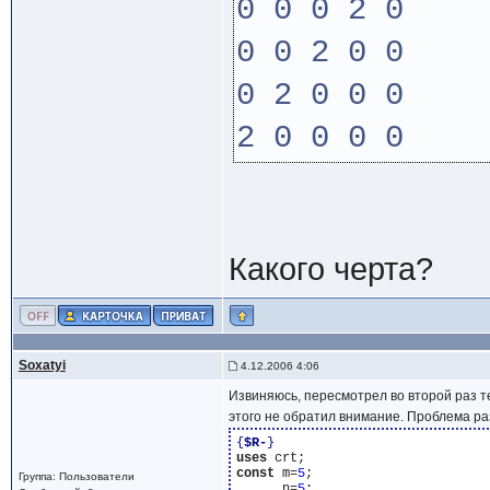
0 0 0 2 0
0 0 2 0 0
0 2 0 0 0
2 0 0 0 0
Какого черта?
Soxatyi
4.12.2006 4:06
Извиняюсь, пересмотрел во второй раз т
этого не обратил внимание. Проблема ра
{
$R-
}
uses
const
 m=
5
;

Группа: Пользователи
      n=
5