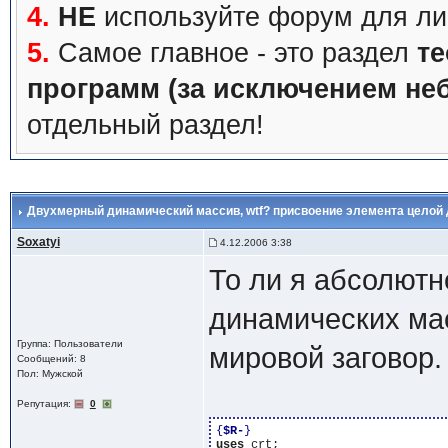
4.
НЕ
используйте форум для ли
5.
Самое главное - это раздел
те
программ (за исключением не
отдельный раздел!
Двухмерный динамический массив
, wtf? присвоение элемента целой
Soxatyi
4.12.2006 3:38
То ли я абсолют
динамических мас
Группа: Пользователи
мировой заговор.
Сообщений: 8
Пол: Мужской
Репутация:
0
{
$R-
}
uses