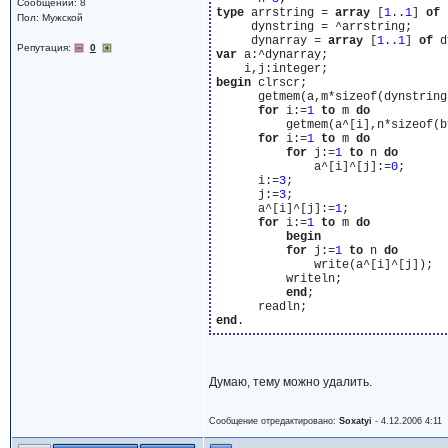
Сообщений: 8
type
 arrstring = 
array
 [
1
.
.1
] 
of
 
Пол: Мужской
     dynstring = ^arrstring;

     dynarray = 
array
 [
1
.
.1
] 
of
Репутация:
0
var
 a:^dynarray;

begin
 clrscr;

      getmem(a,m*sizeof(dynstring)
for
 i:=
1
to
 m 
do
          getmem(a^[i],n*sizeof(by
for
 i:=
1
to
 m 
do
for
 j:=
1
to
 n 
do
              a^[i]^[j]:=
0
;

      i:=
3
;

      j:=
3
;

      a^[i]^[j]:=
1
;

for
 i:=
1
to
 m 
do
begin
for
 j:=
1
to
 n 
do
              write(a^[i]^[j]);

          writeln;

end
;

end
Думаю, тему можно удалить.
Сообщение отредактировано:
Soxatyi
-
4.12.2006 4:11