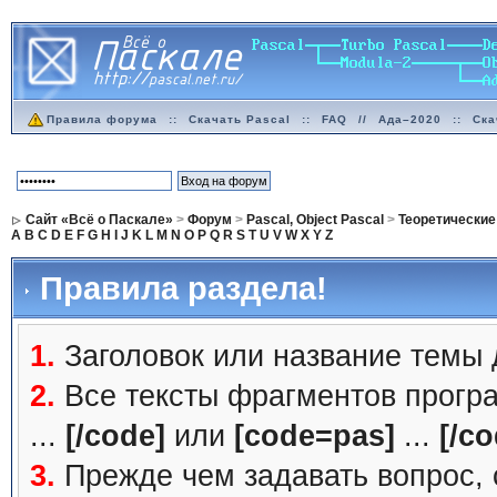
Правила форума
::
Скачать Pascal
::
FAQ
//
Ада–2020
::
Ска
Сайт «Всё о Паскале»
>
Форум
>
Pascal, Object Pascal
>
Теоретические
A
B
C
D
E
F
G
H
I
J
K
L
M
N
O
P
Q
R
S
T
U
V
W
X
Y
Z
Правила раздела!
1.
Заголовок или название темы
2.
Все тексты фрагментов прогр
...
[/code]
или
[code=pas]
...
[/co
3.
Прежде чем задавать вопрос, с