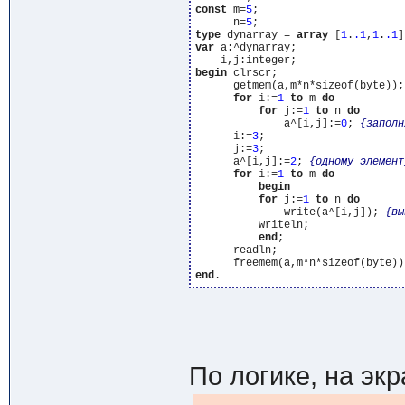
const
 m=
5
;

      n=
5
type
 dynarray = 
array
 [
1
.
.1
,
1
.
.1
]
var
 a:^dynarray;

begin
 clrscr;

      getmem(a,m*n*sizeof(byte));
for
 i:=
1
to
 m 
do
for
 j:=
1
to
 n 
do
              a^[i,j]:=
0
; 
{заполн
      i:=
3
;

      j:=
3
;

      a^[i,j]:=
2
; 
{одному элемент
for
 i:=
1
to
 m 
do
begin
for
 j:=
1
to
 n 
do
              write(a^[i,j]); 
{вы
          writeln;

end
; 

      readln;

end
По логике, на эк