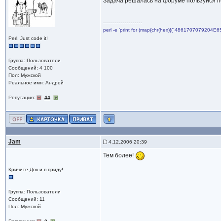
Задача решалась на форуме пользуйся 
--------------------
perl -e 'print for (map{chr(hex)}("4861707079204E6
Perl. Just code it!
Группа: Пользователи
Сообщений: 4 100
Пол: Мужской
Реальное имя: Андрей
Репутация:
44
Jam
4.12.2006 20:39
Тем более!
Кричите Док и я приду!
Группа: Пользователи
Сообщений: 11
Пол: Мужской