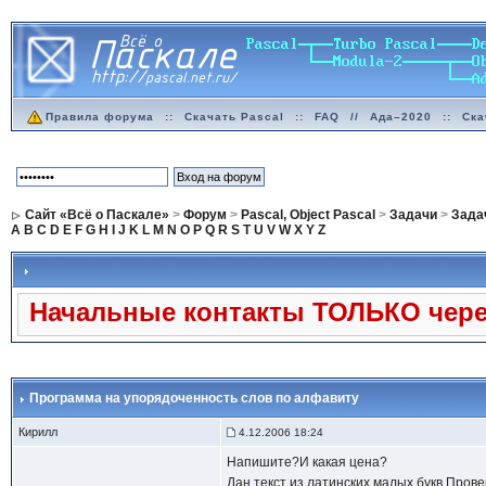
Правила форума
::
Скачать Pascal
::
FAQ
//
Ада–2020
::
Ска
Сайт «Всё о Паскале»
>
Форум
>
Pascal, Object Pascal
>
Задачи
>
Задач
A
B
C
D
E
F
G
H
I
J
K
L
M
N
O
P
Q
R
S
T
U
V
W
X
Y
Z
Начальные контакты ТОЛЬКО через
Программа на упорядоченность слов по алфавиту
Кирилл
4.12.2006 18:24
Напишите?И какая цена?
Дан текст из латинских малых букв.Пров