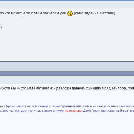
ls кто может, а то с этим паскалем уже
(само задание в аттаче)
ий
ам хотя бы чисто математически - разложи данную функцию в ряд Тейлора, пол
ия (кроме цитат) является моим личным скромным мнением и на статус истины в высшей 
 физике, математике и т.д. в аське и личке
не отвечаю.
Даже "один-единственный раз" в 