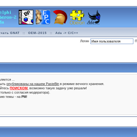
ачать GNAT
::
OEM–2015
::
Ada -> C/C++
Логин
П
ляется ...
быть
опубликованы на нашем PasteBin
в режиме вечного хранения.
уйтесь
ПОИСКОМ
, возможно такую задачу уже решали!
только с согласия модератора).
нию темы - на
PM
!