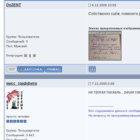
DoZENT
6.12.2006 23:56
Собственно сабж. помогите p
Эскизы прикрепленных изображен
Группа: Пользователи
Сообщений: 3
Пол: Мужской
Репутация:
0
мисс_граффити
7.12.2006 0:48
не трогая паскаль... реши с
--------------------
Все содержимое данного сообщен
На вопросы по программированию,
просто человек
Группа: Пользователи
Сообщений: 3 641
Пол: Женский