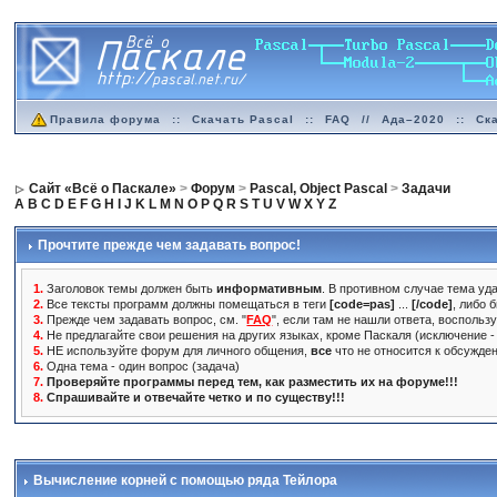
Правила форума
::
Скачать Pascal
::
FAQ
//
Ада–2020
::
Ск
Сайт «Всё о Паскале»
>
Форум
>
Pascal, Object Pascal
>
Задачи
A
B
C
D
E
F
G
H
I
J
K
L
M
N
O
P
Q
R
S
T
U
V
W
X
Y
Z
Прочтите прежде чем задавать вопрос!
1.
Заголовок темы должен быть
информативным
. В противном случае тема уда
2.
Все тексты программ должны помещаться в теги
[code=pas]
...
[/code]
, либо 
3.
Прежде чем задавать вопрос, см. "
FAQ
", если там не нашли ответа, воспольз
4.
Не предлагайте свои решения на других языках, кроме Паскаля (исключение - 
5.
НЕ используйте форум для личного общения,
все
что не относится к обсужде
6.
Одна тема - один вопрос (задача)
7.
Проверяйте программы перед тем, как разместить их на форуме!!!
8.
Спрашивайте и отвечайте четко и по существу!!!
Вычисление корней с помощью ряда Тейлора