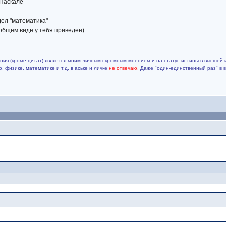
 Паскале
здел "математика"
в общем виде у тебя приведен)
ия (кроме цитат) является моим личным скромным мнением и на статус истины в высшей 
 физике, математике и т.д. в аське и личке
не отвечаю.
Даже "один-единственный раз" в 