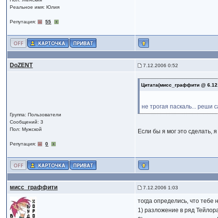
Реальное имя: Юлия
Репутация:
55
DoZENT
7.12.2006 0:52
Цитата(мисс_граффити @ 6.12
не трогая паскаль... реши
Группа: Пользователи
Сообщений: 3
Пол: Мужской
Если бы я мог это сделать, я
Репутация:
0
мисс_граффити
7.12.2006 1:03
тогда определись, что тебе 
1) разложение в ряд Тейлор