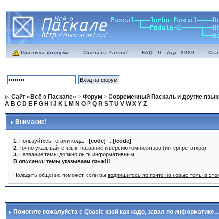
Правила форума
::
Скачать Pascal
::
FAQ
//
Ада–2020
::
Ска
Сайт «Всё о Паскале»
>
Форум
>
Современный Паскаль и другие язык
A
B
C
D
E
F
G
H
I
J
K
L
M
N
O
P
Q
R
S
T
U
V
W
X
Y
Z
Внимание!
1.
Пользуйтесь тегами кода. -
[code]
...
[/code]
2.
Точно указывайте язык, название и версию компилятора (интерпретатора).
3.
Название темы должно быть информативным.
В
описании
темы указываем язык!!!
Наладить общение поможет, если вы
подпишитесь по почте на новые темы в эт
Помогите пожалуйста с Qbasic край как надо
, завал по информатике...