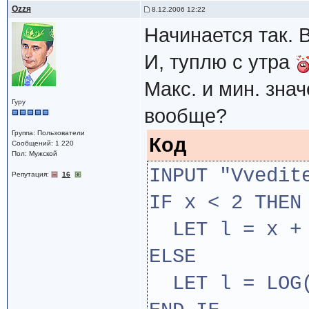
Ozzя
8.12.2006 12:22
Начинается так. 
И, туплю с утра
Макс. и мин. зна
Гуру
вообще?
Группа: Пользователи
Код
Сообщений: 1 220
Пол: Мужской
INPUT "Vvedit
Репутация:
16
IF x < 2 THEN
LET l = x +
ELSE
LET l = LOG