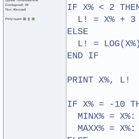
Группа: Пользователи
IF X% < 2 THE
Сообщений: 38
Пол: Женский
L! = X% + 3
Репутация:
0
ELSE
L! = LOG(X%
END IF
PRINT X%, L!
IF X% = -10 T
MINX% = X%: 
MAXX% = X%: 