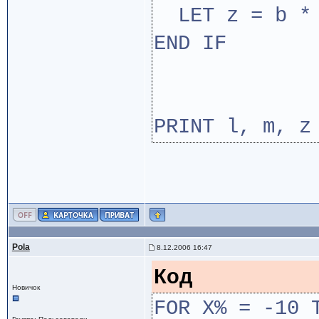
LET z = b * 
END IF
PRINT l, m, z
Pola
8.12.2006 16:47
Код
Новичок
FOR X% = -10 