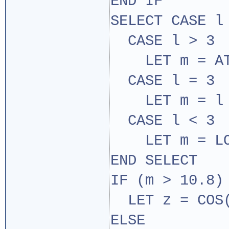
END IF
SELECT CASE l
CASE l > 3
LET m = AT
CASE l = 3
LET m = l 
CASE l < 3
LET m = LOG
END SELECT
IF (m > 10.8)
LET z = COS(
ELSE