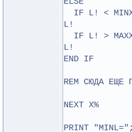
ELSE
IF L! < MINX
L!
IF L! > MAXX
L!
END IF
REM СЮДА ЕЩЕ 
NEXT X%
PRINT "MINL="