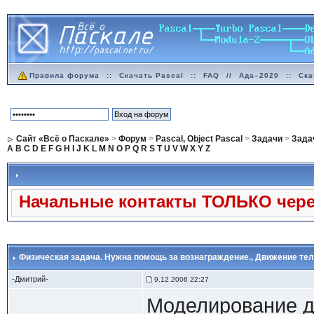
Правила форума
::
Скачать Pascal
::
FAQ
//
Ада–2020
::
Ска
Сайт «Всё о Паскале»
>
Форум
>
Pascal, Object Pascal
>
Задачи
>
Задач
A
B
C
D
E
F
G
H
I
J
K
L
M
N
O
P
Q
R
S
T
U
V
W
X
Y
Z
Начальные контакты ТОЛЬКО через
Физическая задача. Нужна помощь за вознаграждение.
, Движение тел
-Дмитрий-
9.12.2006 22:27
Моделирование д