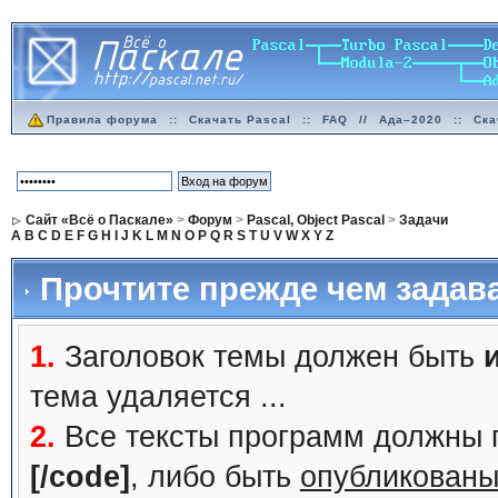
Правила форума
::
Скачать Pascal
::
FAQ
//
Ада–2020
::
Ска
Сайт «Всё о Паскале»
>
Форум
>
Pascal, Object Pascal
>
Задачи
A
B
C
D
E
F
G
H
I
J
K
L
M
N
O
P
Q
R
S
T
U
V
W
X
Y
Z
Прочтите прежде чем задав
1.
Заголовок темы должен быть
тема удаляется ...
2.
Все тексты программ должны 
[/code]
, либо быть
опубликованы