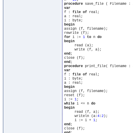
procedure
 save_file ( Filename : 
var
f : 
file
of
 real;

a : real;

begin
assign (f, filename);

for
 i := 
1
to
 n 
do
begin
     read (a);

end
;

end
procedure
 print_file( filename : 
var
f : 
file
of
 real;

i : byte;

begin
assign (f, filename);

reset (f);

i := 
1
while
 i <= n 
do
begin
     read (f, a);

     writeln (a:
4
:
2
);

     i := i + 
1
end
;

end