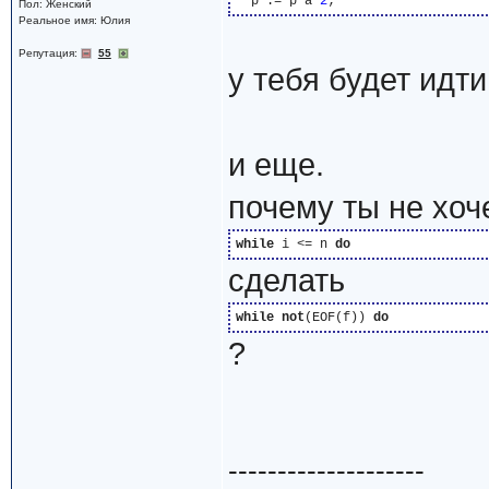
  p := p*a*
2
Пол: Женский
Реальное имя: Юлия
Репутация:
55
у тебя будет идт
и еще.
почему ты не хо
while
 i <= n 
do
сделать
while
not
(EOF(f)) 
do
?
--------------------