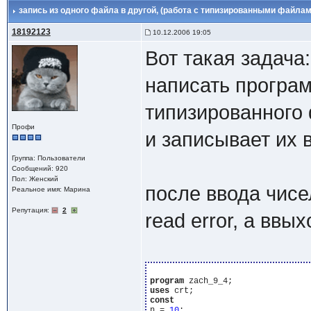
запись из одного файла в другой
, (работа с типизированными файлам
18192123
10.12.2006 19:05
Вот такая задача:
написать програм
типизированного 
Профи
и записывает их 
Группа: Пользователи
Сообщений: 920
Пол: Женский
после ввода чисе
Реальное имя: Марина
Репутация:
2
read error, а ввы
program
uses
const
n = 
10