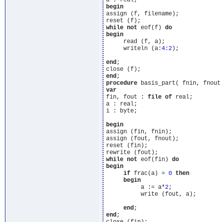
begin
assign (f, filename);

while
not
 eof(f) 
do
begin
     read (f, a);

     writeln (a:
4
:
2
);

end
;

end
procedure
 basis_part( fnin, fnout
var
fin, fout : 
file
of
 real;

a : real;

i : byte;

begin
assign (fin, fnin);

assign (fout, fnout);

reset (fin);

while
not
 eof(fin) 
do
begin
if
 frac(a) = 
0
then
begin
          a := a*
2
;

          write (fout, a);

end
end
;
