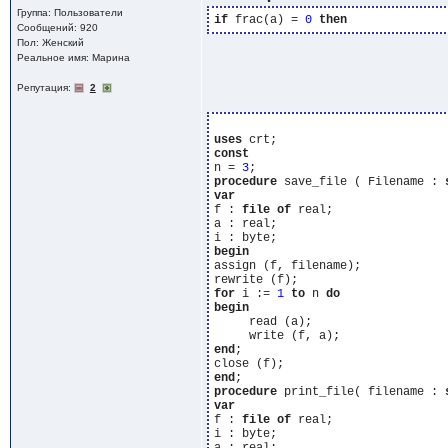
Группа: Пользователи
if
 frac(a) = 
0
then
Сообщений: 920
Пол: Женский
Реальное имя: Марина
Репутация:
2
uses
const
n = 
3
procedure
 save_file ( Filename : 
var
f : 
file
of
 real;

a : real;

begin
assign (f, filename);

for
 i := 
1
to
 n 
do
begin
     read (a);

end
;

end
procedure
 print_file( filename : 
var
f : 
file
of
 real;

i : byte;
