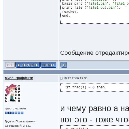
basis_part (
'file1.bin'
, 
'file1_o
print_file (
'file1_out.bin'
);

end
.

Сообщение отредактир
мисс_граффити
10.12.2006 19:33
if
 frac(a) = 
0
then
и чему равно а н
просто человек
вот это - тоже что
Группа: Пользователи
Сообщений: 3 641