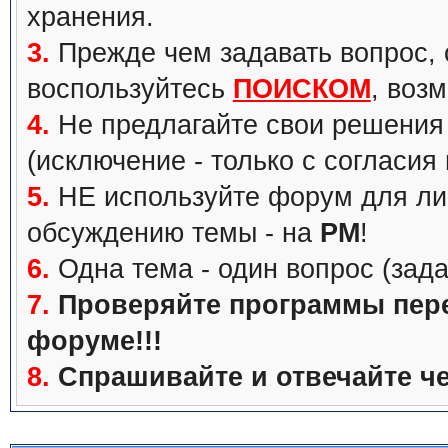
хранения.
3.
Прежде чем задавать вопрос, с
воспользуйтесь
ПОИСКОМ
, воз
4.
Не предлагайте свои решения 
(исключение - только с согласия
5.
НЕ используйте форум для ли
обсуждению темы - на
PM
!
6.
Одна тема - один вопрос (зада
7.
Проверяйте программы перед
форуме!!!
8.
Спрашивайте и отвечайте че