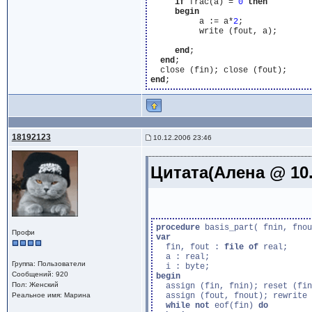
if
 frac(a) = 
0
then
begin
          a := a*
2
;

          write (fout, a);

end
;

end
;

end
18192123
10.12.2006 23:46
Цитата(Алена @ 10.
procedure
 basis_part( fnin, fnou
Профи
var
  fin, fout : 
file
of
 real;

  a : real;

Группа: Пользователи
Сообщений: 920
begin
Пол: Женский
  assign (fin, fnin); reset (fin
Реальное имя: Марина
  assign (fout, fnout); rewrite 
while
not
 eof(fin) 
do