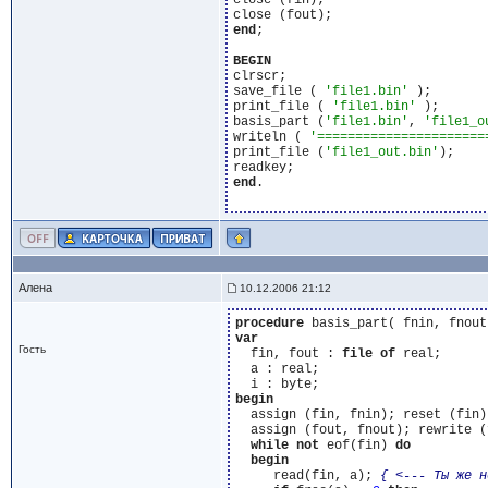
close (fin);

end
;

BEGIN
clrscr;

save_file ( 
'file1.bin'
 );

print_file ( 
'file1.bin'
 );

basis_part (
'file1.bin'
, 
'file1_o
writeln ( 
'======================
print_file (
'file1_out.bin'
);

end
.

Алена
10.12.2006 21:12
procedure
 basis_part( fnin, fnout
var
Гость
  fin, fout : 
file
of
 real;

  a : real;

begin
  assign (fin, fnin); reset (fin);
  assign (fout, fnout); rewrite (f
while
not
 eof(fin) 
do
begin
     read(fin, a); 
{ <--- Ты же н