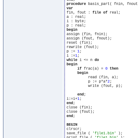
procedure
 basis_part( fnin, fnout
var
fin, fout : 
file
of
 real;

a : real;

i : byte;

begin
assign (fin, fnin);

assign (fout, fnout);

reset (fin);

rewrite (fout);

p := 
1
;

i :=
1
while
 i <= n 
do
begin
if
 frac(a) = 
0
then
begin
          read (fin, a);

          p := p*a*
2
;

          write (fout, p);

end
;

i:=i+
1
end
;

close (fin);

end
;

BEGIN
clrscr;

save_file ( 
'file1.bin'
 );

print_file ( 
'file1.bin'
 );
