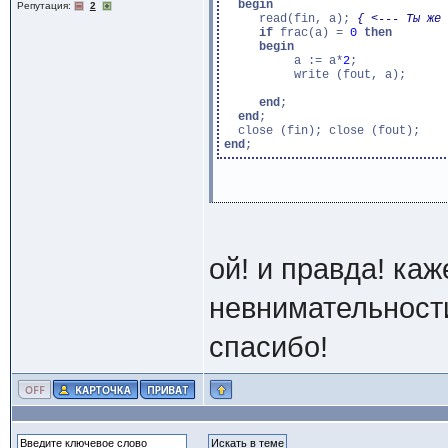
begin
Репутация:
2
     read(fin, a); 
{ <--- Ты же 
if
 frac(a) = 
0
then
begin
          a := a*
2
;

          write (fout, a);

end
;

end
;

end
ой! и правда! каж
невнимательности
спасибо!