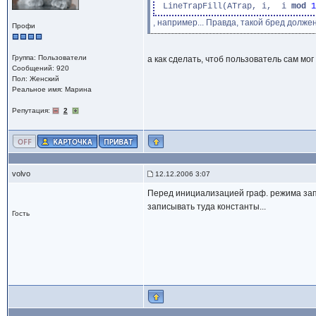
 LineTrapFill(ATrap, i,  i 
mod
1
, например... Правда, такой бред долже
Профи
Группа: Пользователи
а как сделать, чтоб пользователь сам мо
Сообщений: 920
Пол: Женский
Реальное имя: Марина
Репутация:
2
volvo
12.12.2006 3:07
Перед инициализацией граф. режима запр
записывать туда константы...
Гость