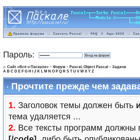
Правила форума
::
Скачать Pascal
::
FAQ
//
Ада–2020
::
Ска
Пароль:
Сайт «Всё о Паскале»
>
Форум
>
Pascal, Object Pascal
>
Задачи
A
B
C
D
E
F
G
H
I
J
K
L
M
N
O
P
Q
R
S
T
U
V
W
X
Y
Z
Прочтите прежде чем задав
1.
Заголовок темы должен быть
тема удаляется ...
2.
Все тексты программ должны 
[/code]
, либо быть
опубликованы