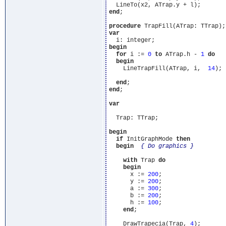
end
;

procedure
var
begin
for
 i := 
0
to
 ATrap.h - 
1
do
begin
    LineTrapFill(ATrap, i,  
14
);

end
end
;

var
  Trap: TTrap;

begin
if
 InitGraphMode 
then
begin
{ Do graphics }
with
 Trap 
do
begin
      x := 
200
;

      y := 
200
;

      a := 
300
;

      b := 
200
;

      h := 
100
;

end
;

    DrawTrapecia(Trap, 
4
);
