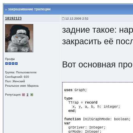
закрашивание трапеции
18192123
12.12.2006 2:52
задние такое: на
закрасить её пос
Профи
Вот основная про
Группа: Пользователи
Сообщений: 920
Пол: Женский
Реальное имя: Марина
uses
 Graph;

Репутация:
2
type
  TTrap = 
record
    x, y, a, b, h: integer;

end
;

function
var
  grDriver: Integer;

  grMode: Integer;
