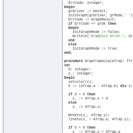
begin
  grDriver := Detect;

  InitGraph(grDriver, grMode,
' '
)
  ErrCode := GraphResult;

if
 ErrCode <> grOk 
then
begin
    InitGraphMode := false;

    Writeln(
'Graphics error:'
, Gr
end
else
end
;

procedure
var
  d: integer;

begin
  setcolor(c);

  d := (ATrap.a - ATrap.b) 
div
2
;

if
 d > 
0
then
    x_ := ATrap.x + d

else
    x_ := ATrap.x;

  moveto(x_, ATrap.y);

  lineto(x_ + ATrap.b, ATrap.y);

if
 d > 
0
then
    x_ := ATrap.x + ATrap.a
