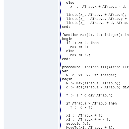
else
    x_ := ATrap.x + ATrap.a - d;

  lineto(x_, ATrap.y + ATrap.h);

  lineto(x_ - ATrap.a, ATrap.y + 
end
;

function
begin
if
 t1 >= t2 
then
    Max := t1

else
end
;

procedure
var
begin
  w := Max(ATrap.a, ATrap.b);

  d := abs(ATrap.a - ATrap.b) 
div
  f := l * d 
div
 ATrap.h;

if
 ATrap.a > ATrap.b 
then
    f := d - f;

  x1 := ATrap.x + f;

  x2 := ATrap.x + w - f;

  setcolor(c);

  MoveTo(x1, ATrap.y + l);
