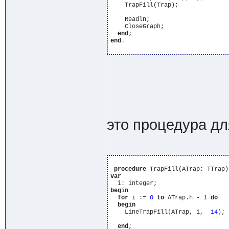
    TrapFill(Trap);

    Readln;

    CloseGraph;

end
end
.

это процедура д
procedure
var
begin
for
 i := 
0
to
 ATrap.h - 
1
do
begin
    LineTrapFill(ATrap, i,  
14
);

end