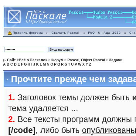
Правила форума
::
Скачать Pascal
::
FAQ
//
Ада–2020
::
Ска
Сайт «Всё о Паскале»
>
Форум
>
Pascal, Object Pascal
>
Задачи
A
B
C
D
E
F
G
H
I
J
K
L
M
N
O
P
Q
R
S
T
U
V
W
X
Y
Z
Прочтите прежде чем задав
1.
Заголовок темы должен быть
тема удаляется ...
2.
Все тексты программ должны 
[/code]
, либо быть
опубликованы