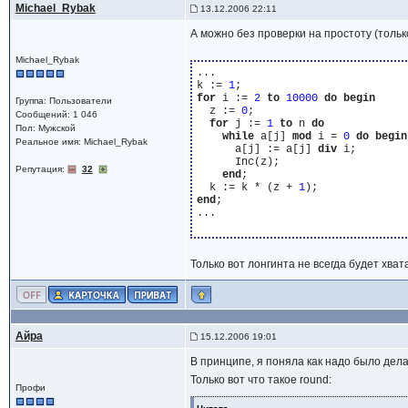
Michael_Rybak
13.12.2006 22:11
А можно без проверки на простоту (тольк
Michael_Rybak
...

k := 
1
for
 i := 
2
to
10000
do
begin
Группа: Пользователи
  z := 
0
;

Сообщений: 1 046
for
 j := 
1
to
 n 
do
Пол: Мужской
while
 a[j] 
mod
 i = 
0
do
begin
Реальное имя: Michael_Rybak
      a[j] := a[j] 
div
 i;

      Inc(z);

Репутация:
32
end
;

  k := k * (z + 
1
end
;

...

Только вот лонгинта не всегда будет хват
Айра
15.12.2006 19:01
В принципе, я поняла как надо было дел
Только вот что такое round:
Профи