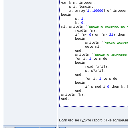
var
 k,n: integer;

    p,i: longint;

    a: 
array
[
1
.
.10000
] 
of
begin
       p:=
1
;

       k:=
0
;

m1: writeln (
'введите количество 
       readln (n);

if
 (n<=
0
) 
or
 (n>=
21
) 
then
begin
            writeln (
'число должн
goto
 m1;

end
;

       writeln (
'введите значения
for
 i:=
1
to
 n 
do
begin
            read (a[i]);

            p:=p*a[i];

end
;

for
 i:=
1
to
 p 
do
begin
if
 p 
mod
 i=
0
then
 k:=
end
;

end
.

Если что, не судите строго. Я не волшебни