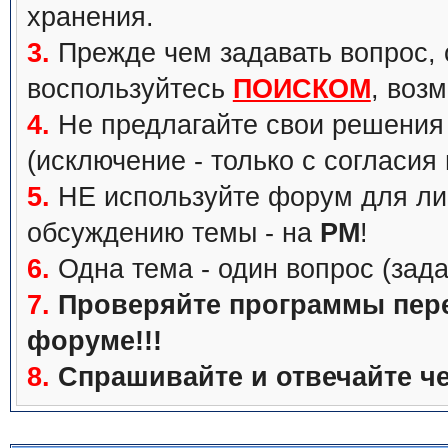
хранения.
3.
Прежде чем задавать вопрос, с
воспользуйтесь
ПОИСКОМ
, воз
4.
Не предлагайте свои решения 
(исключение - только с согласия
5.
НЕ используйте форум для ли
обсуждению темы - на
PM
!
6.
Одна тема - один вопрос (зада
7.
Проверяйте программы перед
форуме!!!
8.
Спрашивайте и отвечайте че