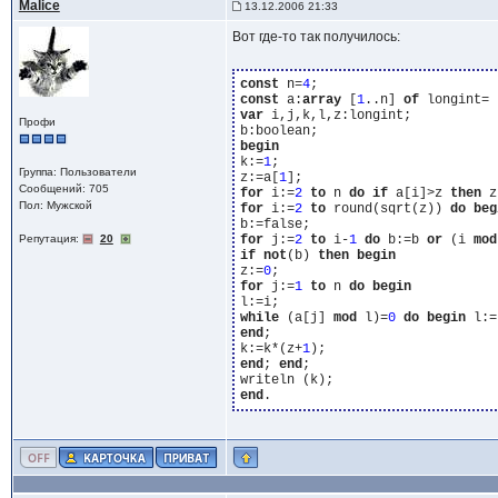
Malice
13.12.2006 21:33
Вот где-то так получилось:
const
 n=
4
const
 a:
array
 [
1
..n] 
of
 longint= 
var
 i,j,k,l,z:longint;

Профи
begin
k:=
1
;

Группа: Пользователи
z:=a[
1
Сообщений: 705
for
 i:=
2
to
 n 
do
if
 a[i]>z 
then
Пол: Мужской
for
 i:=
2
to
 round(sqrt(z)) 
do
beg
Репутация:
20
for
 j:=
2
to
 i-
1
do
 b:=b 
or
 (i 
mod
if
not
(b) 
then
begin
z:=
0
for
 j:=
1
to
 n 
do
begin
while
 (a[j] 
mod
 l)=
0
do
begin
 l:=
end
;

k:=k*(z+
1
end
; 
end
;

end