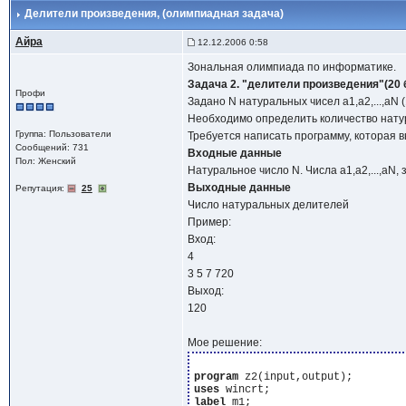
Делители произведения
, (олимпиадная задача)
Айра
12.12.2006 0:58
Зональная олимпиада по информатике.
Задача 2. "делители произведения"(20 
Профи
Задано N натуральных чисел a1,a2,...,aN 
Необходимо определить количество натур
Группа: Пользователи
Требуется написать программу, которая 
Сообщений: 731
Входные данные
Пол: Женский
Натуральное число N. Числа a1,a2,...,aN,
Выходные данные
Репутация:
25
Число натуральных делителей
Пример:
Вход:
4
3 5 7 720
Выход:
120
Мое решение:
program
uses
label