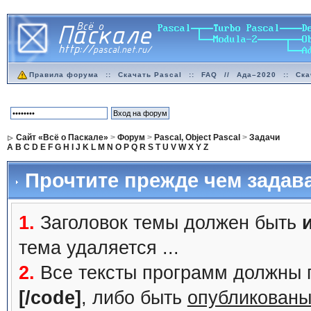
Правила форума
::
Скачать Pascal
::
FAQ
//
Ада–2020
::
Ска
Сайт «Всё о Паскале»
>
Форум
>
Pascal, Object Pascal
>
Задачи
A
B
C
D
E
F
G
H
I
J
K
L
M
N
O
P
Q
R
S
T
U
V
W
X
Y
Z
Прочтите прежде чем задав
1.
Заголовок темы должен быть
тема удаляется ...
2.
Все тексты программ должны 
[/code]
, либо быть
опубликованы