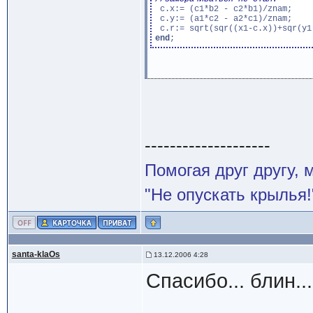
 c.x:= (c1*b2 - c2*b1)/znam;

 c.y:= (a1*c2 - a2*c1)/znam;

end
--------------------
Помогая друг другу,
"Не опускать крылья!
santa-klaOs
13.12.2006 4:28
Спасибо... блин..