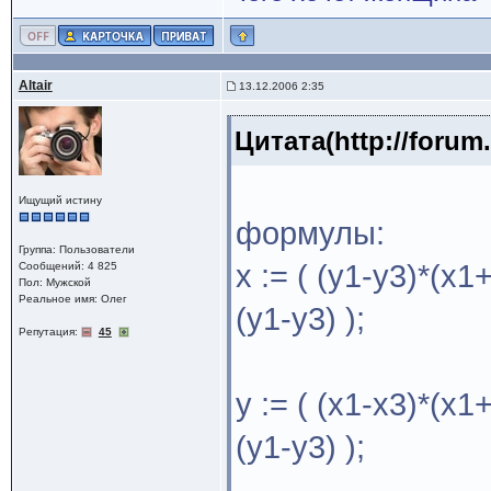
Altair
13.12.2006 2:35
Цитата(http://foru
Ищущий истину
формулы:
Группа: Пользователи
x := ( (y1-y3)*(x1
Сообщений: 4 825
Пол: Мужской
Реальное имя: Олег
(y1-y3) );
Репутация:
45
y := ( (x1-x3)*(x1
(y1-y3) );