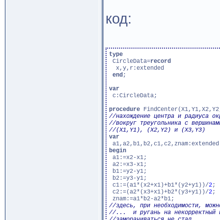
код:
type
 CircleData=
record
  x,y,r:extended

end
;

var
 c:CircleData;

procedure
var
begin
 a1:=x2-x1;

 a2:=x3-x1;

 b1:=y2-y1;

 b2:=y3-y1;

 c1:=(a1*(x2+x1)+b1*(y2+y1))/
2
;

 c2:=(a2*(x3+x1)+b2*(y3+y1))/
2
;
