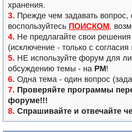
хранения.
3.
Прежде чем задавать вопрос, с
воспользуйтесь
ПОИСКОМ
, воз
4.
Не предлагайте свои решения 
(исключение - только с согласия
5.
НЕ используйте форум для ли
обсуждению темы - на
PM
!
6.
Одна тема - один вопрос (зада
7.
Проверяйте программы перед
форуме!!!
8.
Спрашивайте и отвечайте че