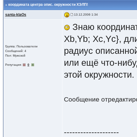
координата центра опис. окружности ХЭЛП!
santa-klaOs
13.12.2006 1:34
Знаю координат
Xb,Yb; Xc,Yc}, д
Группа: Пользователи
радиус описанно
Сообщений: 4
Пол: Мужской
или ещё что-ниб
Репутация:
0
этой окружности.
Сообщение отредактир
--------------------