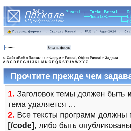
Правила форума
::
Скачать Pascal
::
FAQ
//
Ада–2020
::
Ска
Сайт «Всё о Паскале»
>
Форум
>
Pascal, Object Pascal
>
Задачи
A
B
C
D
E
F
G
H
I
J
K
L
M
N
O
P
Q
R
S
T
U
V
W
X
Y
Z
Прочтите прежде чем задав
1.
Заголовок темы должен быть
тема удаляется ...
2.
Все тексты программ должны 
[/code]
, либо быть
опубликованы