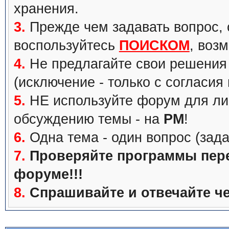
хранения.
3.
Прежде чем задавать вопрос, с
воспользуйтесь
ПОИСКОМ
, воз
4.
Не предлагайте свои решения 
(исключение - только с согласия
5.
НЕ используйте форум для ли
обсуждению темы - на
PM
!
6.
Одна тема - один вопрос (зада
7.
Проверяйте программы перед
форуме!!!
8.
Спрашивайте и отвечайте че