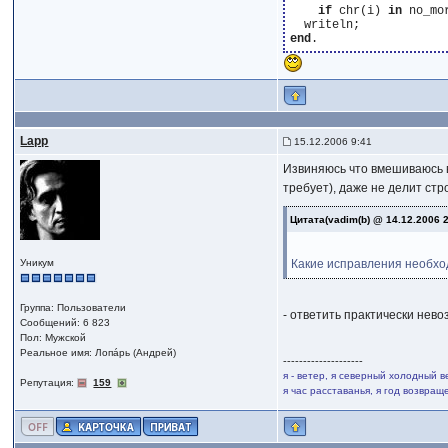
if
 chr(i) 
in
 no_mo
end
Lapp
15.12.2006 9:41
Извиняюсь что вмешиваюсь в
требует), даже не делит стр
Цитата(vadim(b) @ 14.12.2006 
Уникум
Какие исправления необхо
Группа: Пользователи
- ответить практически нев
Сообщений: 6 823
Пол: Мужской
Реальное имя: Лопáрь (Андрей)
--------------------
я - ветер, я северный холодный в
Репутация:
159
я час расставанья, я год возвра