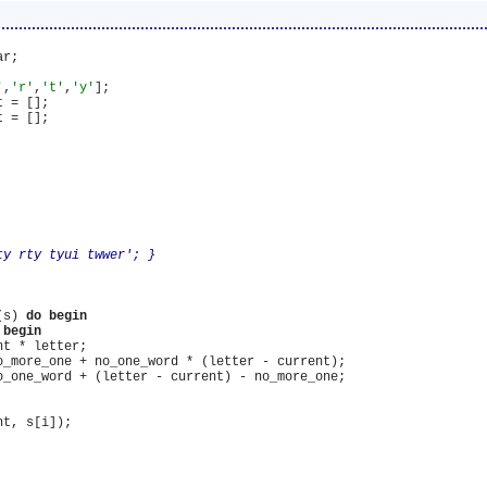
'
,
'r'
,
't'
,
'y'
];

 = [];

 = [];

ty rty tyui twwer'; }
(s) 
do
begin
begin
t * letter;

o_more_one + no_one_word * (letter - current);

o_one_word + (letter - current) - no_more_one;

t, s[i]);
