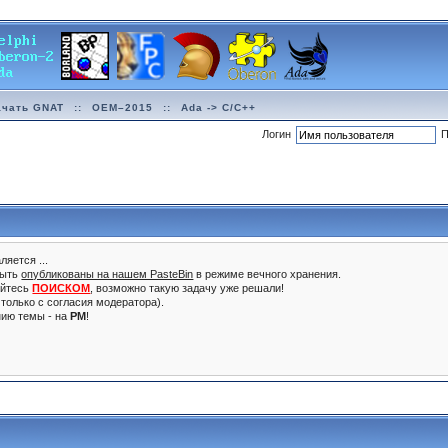
ачать GNAT
::
OEM–2015
::
Ada -> C/C++
Логин
П
ляется ...
быть
опубликованы на нашем PasteBin
в режиме вечного хранения.
уйтесь
ПОИСКОМ
, возможно такую задачу уже решали!
только с согласия модератора).
нию темы - на
PM
!