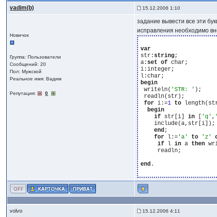
vadim(b)
15.12.2006 1:10
задание вывести все эти буквы
исправления необходимо вн
Новичок
var
str:
string
;

Группа: Пользователи
a:
set
of
 char;

Сообщений: 20
i:integer;

Пол: Мужской
Реальное имя: Вадим
begin
 writeln(
'STR: '
);

Репутация:
0
 readln(str);

for
 i:=
1
to
 length(st
begin
if
 str[i] 
in
 [
'q'
,
    include(a,str[i]);

end
;

for
 l:=
'a'
to
'z'
if
 l 
in
 a 
then
 wr
     readln;

end
.

volvo
15.12.2006 4:11