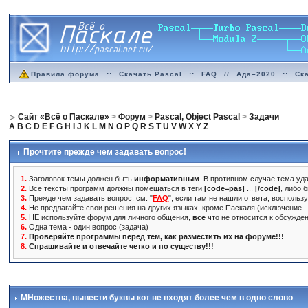
Правила форума
::
Скачать Pascal
::
FAQ
//
Ада–2020
::
Ск
Сайт «Всё о Паскале»
>
Форум
>
Pascal, Object Pascal
>
Задачи
A
B
C
D
E
F
G
H
I
J
K
L
M
N
O
P
Q
R
S
T
U
V
W
X
Y
Z
Прочтите прежде чем задавать вопрос!
1.
Заголовок темы должен быть
информативным
. В противном случае тема уда
2.
Все тексты программ должны помещаться в теги
[code=pas]
...
[/code]
, либо 
3.
Прежде чем задавать вопрос, см. "
FAQ
", если там не нашли ответа, воспольз
4.
Не предлагайте свои решения на других языках, кроме Паскаля (исключение - 
5.
НЕ используйте форум для личного общения,
все
что не относится к обсужде
6.
Одна тема - один вопрос (задача)
7.
Проверяйте программы перед тем, как разместить их на форуме!!!
8.
Спрашивайте и отвечайте четко и по существу!!!
МНожества
, вывести буквы кот не входят более чем в одно слово