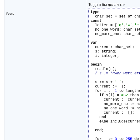
Тогда я бы делал так:
type
Гость
  char_set = 
set
of
const
  letter = [
'q'
,
'w'
,
'e
  no_one_word: char_set
  no_more_one: char_set
var
  current: char_set;

  s: 
string
;

  i: integer;

begin
  readln(s);

{ s := 'qwer wert er
  s := s + 
' '
;

  current := [];

for
 i := 
1
to
 length
if
 s[i] = 
#32
then
      current := curren
      no_more_one := n
      no_one_word := n
      current := [];

end
else
 include(curren
end
;

for
 i := 
0
to
255
do