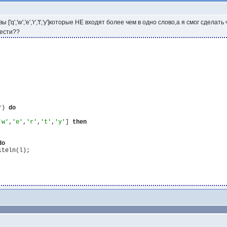
 ['q','w','e','r','t','y']которые НЕ входят более чем в одно слово,а я смог сде
ести??
r) 
do
'w'
,
'e'
,
'r'
,
't'
,
'y'
] 
then
do
iteln(l);
