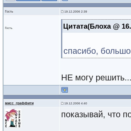
Гость
19.12.2006 2:39
Цитата(Блоха @ 16.
Гость
спасибо, большо
НЕ могу решить..
мисс_граффити
19.12.2006 4:40
показывай, что п