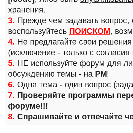
хранения.
3.
Прежде чем задавать вопрос, с
воспользуйтесь
ПОИСКОМ
, воз
4.
Не предлагайте свои решения 
(исключение - только с согласия
5.
НЕ используйте форум для ли
обсуждению темы - на
PM
!
6.
Одна тема - один вопрос (зада
7.
Проверяйте программы перед
форуме!!!
8.
Спрашивайте и отвечайте че