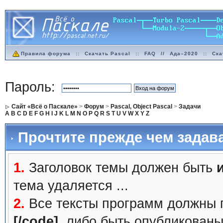
Правила форума
::
Скачать Pascal
::
FAQ
//
Ада–2020
::
Ска
Пароль:
Сайт «Всё о Паскале»
>
Форум
>
Pascal, Object Pascal
>
Задачи
A
B
C
D
E
F
G
H
I
J
K
L
M
N
O
P
Q
R
S
T
U
V
W
X
Y
Z
Прочтите прежде чем задав
1.
Заголовок темы должен быть
тема удаляется ...
2.
Все тексты программ должны 
[/code]
, либо быть
опубликованы