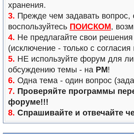
хранения.
3.
Прежде чем задавать вопрос, с
воспользуйтесь
ПОИСКОМ
, воз
4.
Не предлагайте свои решения 
(исключение - только с согласия
5.
НЕ используйте форум для ли
обсуждению темы - на
PM
!
6.
Одна тема - один вопрос (зада
7.
Проверяйте программы перед
форуме!!!
8.
Спрашивайте и отвечайте че