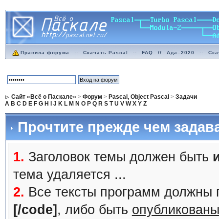
Правила форума
::
Скачать Pascal
::
FAQ
//
Ада–2020
::
Ска
Сайт «Всё о Паскале»
>
Форум
>
Pascal, Object Pascal
>
Задачи
A
B
C
D
E
F
G
H
I
J
K
L
M
N
O
P
Q
R
S
T
U
V
W
X
Y
Z
Прочтите прежде чем задав
1.
Заголовок темы должен быть
тема удаляется ...
2.
Все тексты программ должны 
[/code]
, либо быть
опубликованы