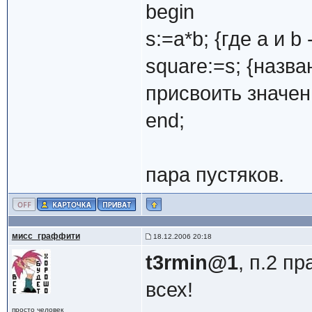
begin
s:=a*b; {где а и b
square:=s; {наз
присвоить значен
end;
пара пустяков.
мисс_граффити
18.12.2006 20:18
t3rmin@1
, п.2 п
всех!
просто человек