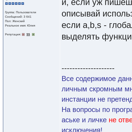
и, если уж пише
описывай исполь
Группа: Пользователи
Сообщений: 3 641
Пол: Женский
если a,b,s - гло
Реальное имя: Юлия
выделять функц
Репутация:
55
--------------------
Все содержимое данн
личным скромным мн
инстанции не претенд
На вопросы по прогр
аське и личке
не отв
исключения!