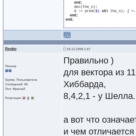
end
;

    dec(the_n);

    d := pred(
$1
shl
 the_n); 
{ <-
end
end
;

Renbo
18.12.2006 1:47
Правильно )
Пионер
для вектора из 11
Группа: Пользователи
Хиббарда,
Сообщений: 86
Пол: Мужской
8,4,2,1 - у Шелла.
Репутация:
0
а вот что означае
и чем отличается 