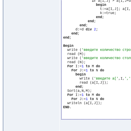
if
 a[I,J] > a[I,J+d
begin
                  t:=a[I,J]; a[I,
                  k:=true;

end
;

end
;

end
;

      d:=d 
div
2
;

end
end
;

Begin
  write (
'введите количество стро
  read (M);

  write (
'введите количество стол
  read (N);

For
 I:=
1
to
 M 
do
For
 J:=
1
to
 N 
do
begin
        write (
'введите a['
,I,
','
        read (a[I,J]);

end
;

  Sort(a,N,M);

For
 I:=
1
to
 M 
do
For
 J:=
1
to
 N 
do
END
.
