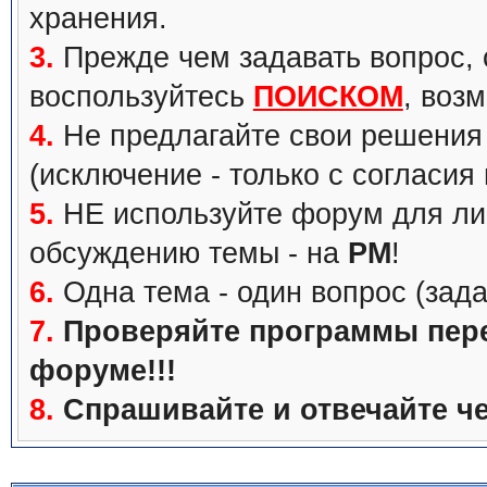
хранения.
3.
Прежде чем задавать вопрос, с
воспользуйтесь
ПОИСКОМ
, воз
4.
Не предлагайте свои решения 
(исключение - только с согласия
5.
НЕ используйте форум для ли
обсуждению темы - на
PM
!
6.
Одна тема - один вопрос (зада
7.
Проверяйте программы перед
форуме!!!
8.
Спрашивайте и отвечайте че