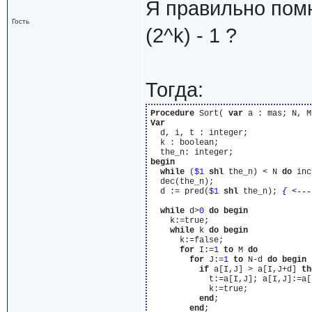
Я правильно помню
Гость
(2^k) - 1 ?
Тогда:
Procedure
 Sort( 
var
Var
  d, i, t : integer;

  k : boolean;

begin
while
 (
$1
shl
 the_n) < N 
do
 inc
  dec(the_n); 

  d := pred(
$1
shl
 the_n); 
{ <---
while
 d>
0
do
begin
    k:=true;

while
 k 
do
begin
      k:=false;

for
 I:=
1
to
 M 
do
for
 J:=
1
to
 N-d 
do
begin
if
 a[I,J] > a[I,J+d] 
th
            t:=a[I,J]; a[I,J]:=a[
            k:=true;

end
;

end
;
