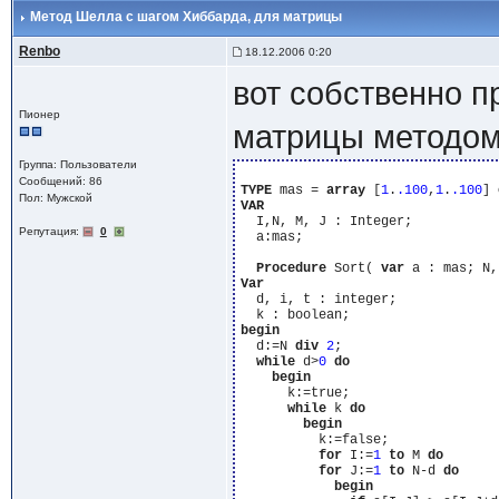
Метод Шелла с шагом Хиббарда
, для матрицы
Renbo
18.12.2006 0:20
вот собственно п
Пионер
матрицы методом
Группа: Пользователи
Сообщений: 86
TYPE
 mas = 
array
 [
1
.
.100
,
1
.
.100
] 
Пол: Мужской
VAR
  I,N, M, J : Integer;

Репутация:
0
  a:mas;

Procedure
 Sort( 
var
Var
  d, i, t : integer;

begin
  d:=N 
div
2
;

while
 d>
0
do
begin
      k:=true;

while
 k 
do
begin
          k:=false;

for
 I:=
1
to
 M 
do
for
 J:=
1
to
 N-d 
do
begin