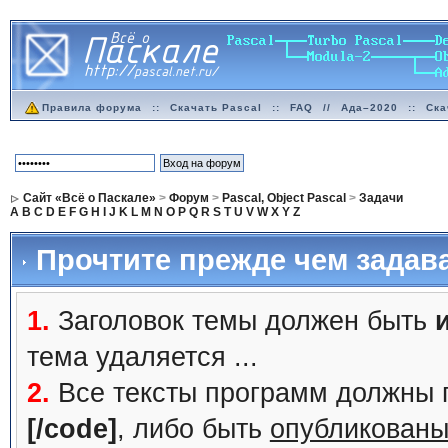
Правила форума
::
Скачать Pascal
::
FAQ
//
Ада–2020
::
Ска
Сайт «Всё о Паскале»
>
Форум
>
Pascal, Object Pascal
>
Задачи
A
B
C
D
E
F
G
H
I
J
K
L
M
N
O
P
Q
R
S
T
U
V
W
X
Y
Z
Прочтите прежде чем задав
1.
Заголовок темы должен быть
тема удаляется ...
2.
Все тексты программ должны 
[/code]
, либо быть
опубликованы