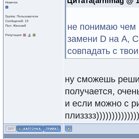
Цитата(arhimag @ 1
Новичок
Группа: Пользователи
Сообщений: 15
не понимаю чем 
Пол: Женский
Репутация:
-1
замени D на A, C 
совпадать с тво
ну сможешь решит
получается, очен
и если можно с ри
плизззз)))))))))))))))