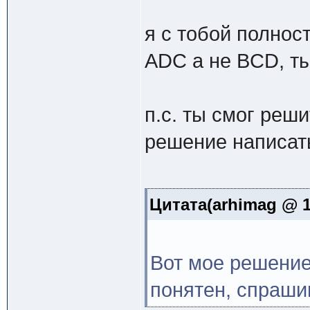
я с тобой полнос
ADC а не BCD, ты 
п.с. ты смог реш
решение написат
Цитата(arhimag @ 1
Вот мое решение
понятен, спрашив