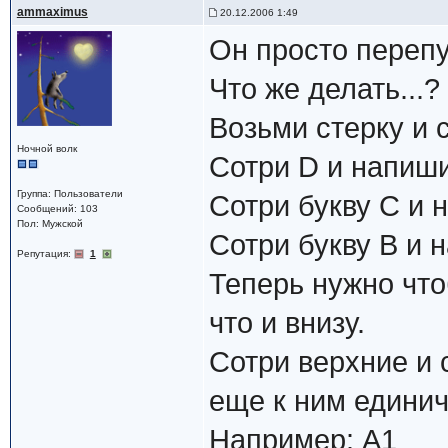
ammaximus
20.12.2006 1:49
Он просто перепут
Что же делать...?
Возьми стерку и 
Ночной волк
Сотри D и напиши
Группа: Пользователи
Сотри букву С и 
Сообщений: 103
Пол: Мужской
Сотри букву В и 
Репутация:
1
Теперь нужно что
что и внизу.
Сотри верхние и 
еще к ним единич
Например: А1