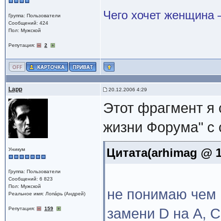
Чего хочет женщина –
Группа: Пользователи
Сообщений: 424
Пол: Мужской
Репутация:
2
Lapp
20.12.2006 4:29
Этот фрагмент я 
жизни Форума" с
Цитата(arhimag @ 1
Уникум
Группа: Пользователи
Сообщений: 6 823
Пол: Мужской
не понимаю чем 
Реальное имя: Лопáрь (Андрей)
Репутация:
159
замени D на A, C 