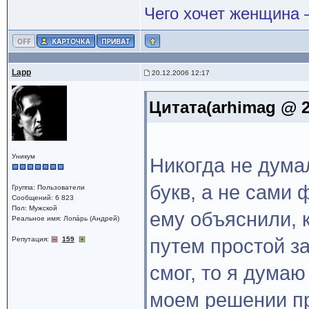
Чего хочет женщина –
Lapp
20.12.2006 12:17
Цитата(arhimag @ 2
Уникум
Никогда не дума
букв, а не сами
Группа: Пользователи
Сообщений: 6 823
Пол: Мужской
ему объяснили, 
Реальное имя: Лопáрь (Андрей)
Репутация:
159
путем простой за
смог, то я думаю
моем решении пр