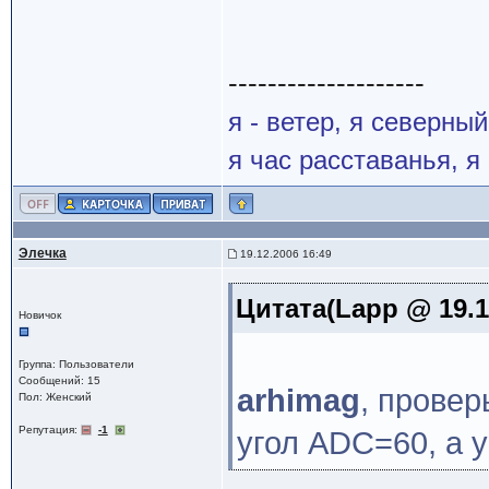
--------------------
я - ветер, я северны
я час расставанья, 
Элечка
19.12.2006 16:49
Цитата(Lapp @ 19.1
Новичок
Группа: Пользователи
Сообщений: 15
arhimag
, провер
Пол: Женский
Репутация:
-1
угол ADC=60, а у