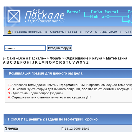
Правила форума
::
Скачать Pascal
::
FAQ
//
Ада–2020
::
Ска
Сайт «Всё о Паскале»
>
Форум
>
Образование и наука
>
Математика
A
B
C
D
E
F
G
H
I
J
K
L
M
N
O
P
Q
R
S
T
U
V
W
X
Y
Z
Компиляция правил для данного раздела
1.
Заголовок темы должен быть
информативным
. В противном случае тема закр
2.
НЕ используйте форум для личного общения,
все
что не относится к обсужден
3.
Одна тема - один вопрос (задача)
4.
Спрашивайте и отвечайте четко и по существу!!!
ПОМОГИТЕ решить 2 задачи по геометрии!
, срочно
Элечка
18.12.2006 15:46