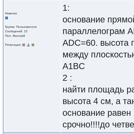
1:
Новичок
основание прям
Группа: Пользователи
параллелограм AB
Сообщений: 15
Пол: Женский
ADC=60. высота п
Репутация:
-1
между плоскость
A1BC
2 :
найти площадь р
высота 4 см, а т
основание равен 
срочно!!!!до четве