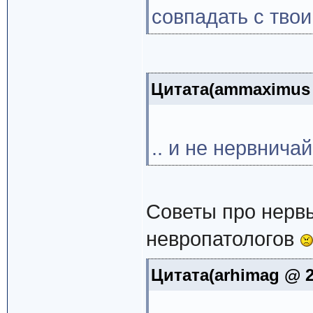
совпадать с тво
Цитата(ammaximus 
.. и не нервничай.
Советы про нерв
невропатологов
Цитата(arhimag @ 2