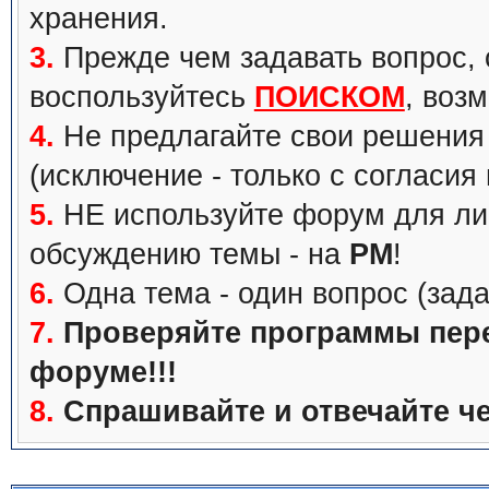
хранения.
3.
Прежде чем задавать вопрос, с
воспользуйтесь
ПОИСКОМ
, воз
4.
Не предлагайте свои решения 
(исключение - только с согласия
5.
НЕ используйте форум для ли
обсуждению темы - на
PM
!
6.
Одна тема - один вопрос (зада
7.
Проверяйте программы перед
форуме!!!
8.
Спрашивайте и отвечайте че