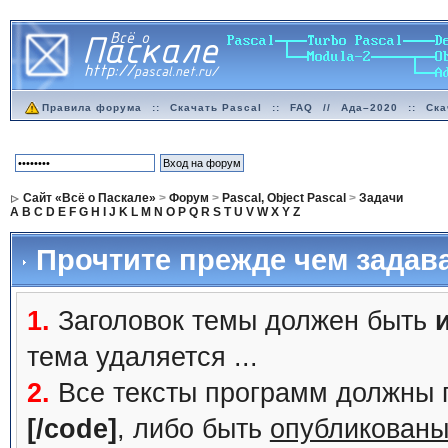
Правила форума
::
Скачать Pascal
::
FAQ
//
Ада–2020
::
Ска
Сайт «Всё о Паскале»
>
Форум
>
Pascal, Object Pascal
>
Задачи
A
B
C
D
E
F
G
H
I
J
K
L
M
N
O
P
Q
R
S
T
U
V
W
X
Y
Z
Прочтите прежде чем задав
1.
Заголовок темы должен быть
тема удаляется ...
2.
Все тексты программ должны 
[/code]
, либо быть
опубликованы