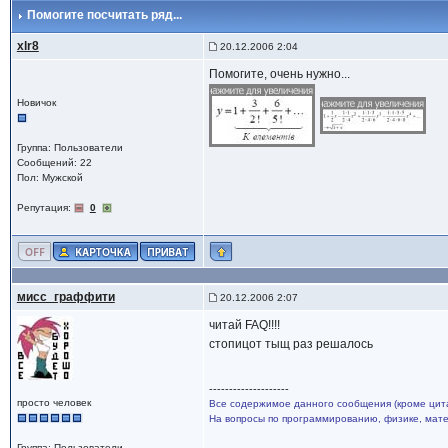
Помогите посчитать ряд...
xlr8
20.12.2006 2:04
Помогите, очень нужно...
Новичок
Группа: Пользователи
Сообщений: 22
Пол: Мужской
Репутация:
0
мисс_граффити
20.12.2006 2:07
читай FAQ!!!!
стопицот тыщ раз решалось
--------------------
просто человек
Все содержимое данного сообщения (кроме цита
На вопросы по программированию, физике, матем
Группа: Пользователи