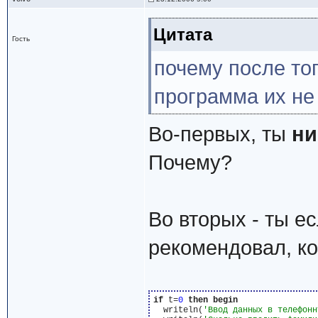
Цитата
Гость
почему после тог
программа их не
Во-первых, ты
ни
Почему?
Во вторых - ты е
рекомендовал, ко
if
 t=
0
then
begin
  writeln(
'Ввод данных в телефонн