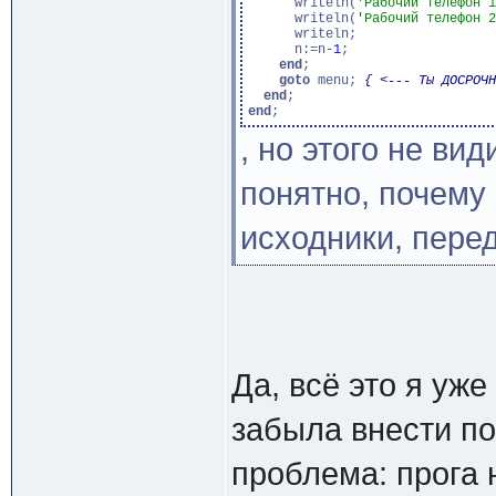
      writeln(
'Рабочий телефон 1
      writeln(
'Рабочий телефон 2
      writeln;

      n:=n-
1
;

end
;

goto
 menu; 
{ <--- Ты ДОСРОЧН
end
end
, но этого не ви
понятно, почему
исходники, пер
Да, всё это я уж
забыла внести по
проблема: прога 