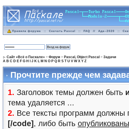
Правила форума
::
Скачать Pascal
::
FAQ
//
Ада–2020
::
Ска
Сайт «Всё о Паскале»
>
Форум
>
Pascal, Object Pascal
>
Задачи
A
B
C
D
E
F
G
H
I
J
K
L
M
N
O
P
Q
R
S
T
U
V
W
X
Y
Z
Прочтите прежде чем задав
1.
Заголовок темы должен быть
тема удаляется ...
2.
Все тексты программ должны 
[/code]
, либо быть
опубликованы