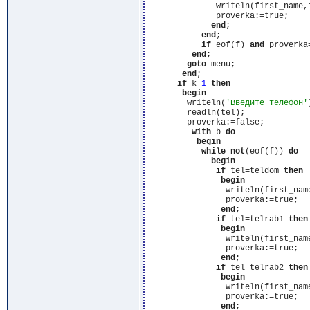
              writeln(first_name,
              proverka:=true;

end
;

end
;

if
 eof(f) 
and
 proverka
end
;

goto
 menu;

end
;

if
 k=
1
then
begin
        writeln(
'Введите телефон'
        readln(tel);

        proverka:=false;

with
 b 
do
begin
while
not
(eof(f)) 
do
begin
if
 tel=teldom 
then
begin
                writeln(first_nam
                proverka:=true;

end
;

if
 tel=telrab1 
then
begin
                writeln(first_nam
                proverka:=true;

end
;

if
 tel=telrab2 
then
begin
                writeln(first_nam
                proverka:=true;

end
;
