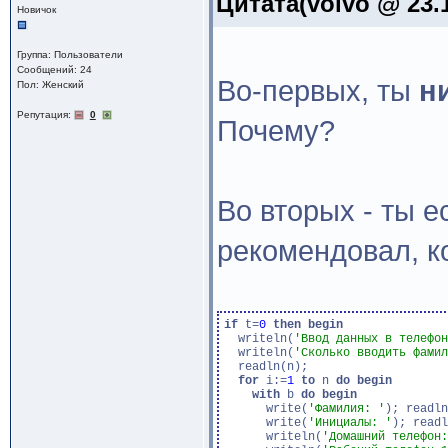
Цитата(volvo @ 23.1
Новичок
Группа: Пользователи
Сообщений: 24
Во-первых, ты
н
Пол: Женский
Репутация:
0
Почему?
Во вторых - ты е
рекомендовал, к
if
 t=
0
then
begin
  writeln(
'Ввод данных в телефон
  writeln(
'Сколько вводить фамил
  readln(n);

for
 i:=
1
to
 n 
do
begin
with
 b 
do
begin
      write(
'Фамилия: '
); readln
      write(
'Инициалы: '
); readl
      writeln(
'Домашний телефон: