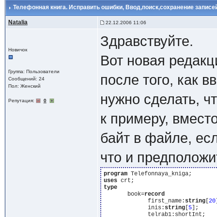
Телефонная книга. Исправить ошибки
, Ввод,поиск,сохранение записей
Natalia
22.12.2006 11:06
Здравствуйте.
Новичок
Вот новая редакци
Группа: Пользователи
после того, как 
Сообщений: 24
Пол: Женский
нужно сделать, ч
Репутация:
0
к примеру, вмест
байт в файле, ес
что и предположит
program
uses
type
       book=
record
             first_name:
string
[
20
             inis:
string
[
5
];

             telrab1:shortInt;
