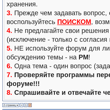
хранения.
3.
Прежде чем задавать вопрос, с
воспользуйтесь
ПОИСКОМ
, воз
4.
Не предлагайте свои решения 
(исключение - только с согласия
5.
НЕ используйте форум для ли
обсуждению темы - на
PM
!
6.
Одна тема - один вопрос (зада
7.
Проверяйте программы перед
форуме!!!
8.
Спрашивайте и отвечайте че
2 страниц
<
1
2