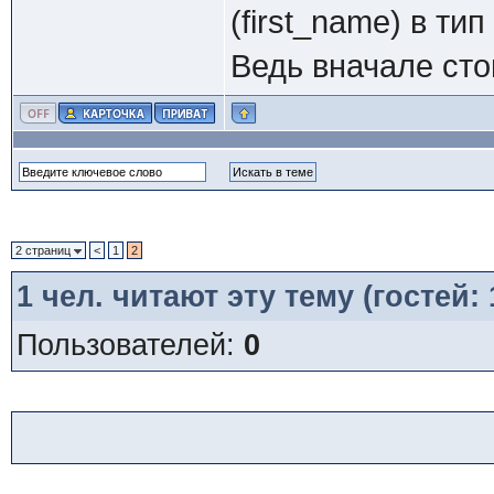
(first_name) в ти
Ведь вначале стои
2 страниц
<
1
2
1
чел. читают эту тему (гостей:
Пользователей:
0