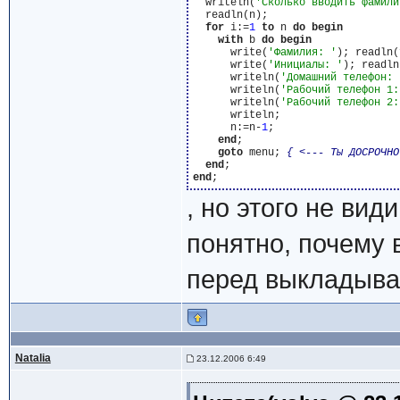
  writeln(
'Сколько вводить фамили
  readln(n);

for
 i:=
1
to
 n 
do
begin
with
 b 
do
begin
      write(
'Фамилия: '
); readln(
      write(
'Инициалы: '
); readln
      writeln(
'Домашний телефон: 
      writeln(
'Рабочий телефон 1:
      writeln(
'Рабочий телефон 2:
      writeln;

      n:=n-
1
;

end
;

goto
 menu; 
{ <--- Ты ДОСРОЧНО
end
end
, но этого не вид
понятно, почему 
перед выкладыва
Natalia
23.12.2006 6:49