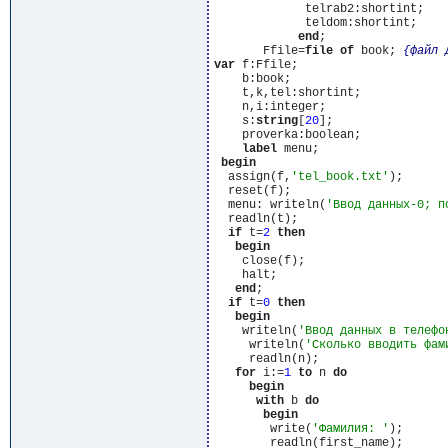
             telrab2:shortint;

             teldom:shortint;

end
;

       Ffile=
file
of
 book; 
{файл 
var
 f:Ffile;

    b:book;

    t,k,tel:shortint;

    n,i:integer;

    s:
string
[
20
];

    proverka:boolean;

label
 menu;

begin
  assign(f,
'tel_book.txt'
);

  reset(f);

  menu: writeln(
'Ввод данных-0; п
  readln(t);

if
 t=
2
then
begin
    close(f);

    halt;

end
;

if
 t=
0
then
begin
    writeln(
'Ввод данных в телефо
     writeln(
'Сколько вводить фам
     readln(n);

for
 i:=
1
to
 n 
do
begin
with
 b 
do
begin
        write(
'Фамилия: '
);

        readln(first_name);
