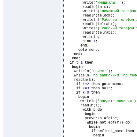
        write(
'Инициалы: '
);

        readln(inis);

        writeln(
'Домашний телефон
        readln(teldom);

        writeln(
'Рабочий телефон 
        readln(telrab1);

        writeln(
'Рабочий телефон 
        readln(telrab2);

        writeln;

        n:=n-
1
;

end
;

goto
 menu;

end
;

end
;

if
 t=
1
then
begin
    writeln(
'Поиск:'
);

    writeln(
'по фамилии-0; по тел
    readln(k);

if
 k=
2
then
goto
 menu;

if
 k=
3
then
 halt;

if
 k=
0
then
begin
       writeln(
'Введите фамилию'
);
       readln(s);

with
 b 
do
begin
         proverka:=false;

while
not
(eof(f)) 
do
begin
if
 s=first_name 
then
begin