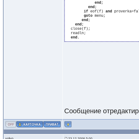
end
;

end
;

if
 eof(f) 
and
 proverka=fa
goto
 menu;

end
;

end
;

  close(f);

  readln;

end
Сообщение отредактир
volvo
23.12.2006 5:00