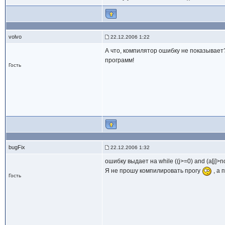
volvo
22.12.2006 1:22
А что, компилятор ошибку не показывае
программ!
Гость
bugFix
22.12.2006 1:32
ошибку выдает на while ((j>=0) and (a[j]>n
Я не прошу компилировать прогу
, а 
Гость