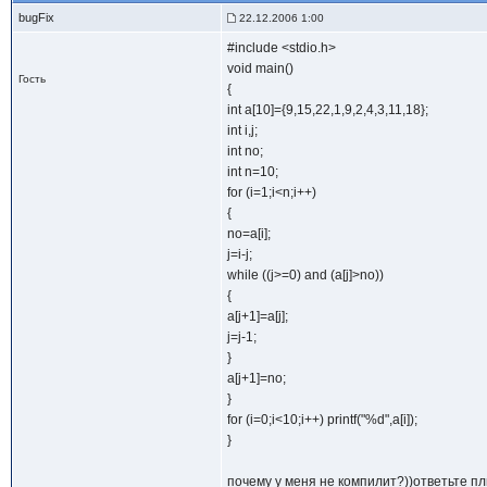
bugFix
22.12.2006 1:00
#include <stdio.h>
void main()
Гость
{
int a[10]={9,15,22,1,9,2,4,3,11,18};
int i,j;
int no;
int n=10;
for (i=1;i<n;i++)
{
no=a[i];
j=i-j;
while ((j>=0) and (a[j]>no))
{
a[j+1]=a[j];
j=j-1;
}
a[j+1]=no;
}
for (i=0;i<10;i++) printf("%d",a[i]);
}
почему у меня не компилит?))ответьте пл