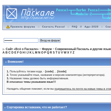
Правила форума
::
Скачать Pascal
::
FAQ
//
Ада–2020
::
Ска
Сайт «Всё о Паскале»
>
Форум
>
Современный Паскаль и другие язык
A
B
C
D
E
F
G
H
I
J
K
L
M
N
O
P
Q
R
S
T
U
V
W
X
Y
Z
Внимание!
1.
Пользуйтесь тегами кода. -
[code]
...
[/code]
2.
Точно указывайте язык, название и версию компилятора (интерпретатора).
3.
Название темы должно быть информативным.
В
описании
темы указываем язык!!!
Наладить общение поможет, если вы
подпишитесь по почте на новые темы в эт
Сортировка вставками
, что не работает?