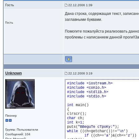
Гость
22.12.2006 1:39
Дана строка, содержащая текст, записанн
заглавными буквами.
Гость
Помогите пожалуйста реализовать данное
проблемы с написанием данной проги!!Зар
Unknown
22.12.2006 3:19
#include 
<iostream.h>
#include 
<conio.h>
#include 
<stdlib.h>
#include 
<stdio.h>
int
 main()

{

Пионер
char
int
 k=
1
;

puts(
"BBeguTe cTpoKy:"
Группа: Пользователи
while
 ((ch=getchar())!=
'\n'
)

Сообщений: 104
if
 ((ch>=
'a'
)&(ch<=
'z'
)) 
Пол: Мужской