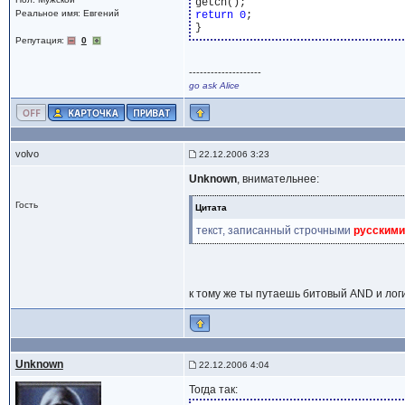
Реальное имя: Евгений
return
0
;

Репутация:
0
--------------------
go ask Alice
volvo
22.12.2006 3:23
Unknown
, внимательнее:
Гость
Цитата
текст, записанный строчными
русскими
к тому же ты путаешь битовый AND и логи
Unknown
22.12.2006 4:04
Тогда так: