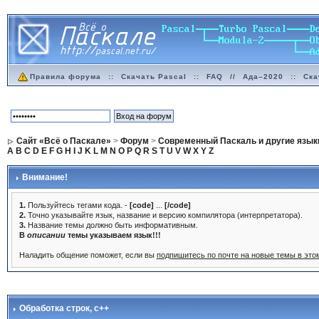
Правила форума
::
Скачать Pascal
::
FAQ
//
Ада–2020
::
Ска
Сайт «Всё о Паскале»
>
Форум
>
Современный Паскаль и другие язык
A
B
C
D
E
F
G
H
I
J
K
L
M
N
O
P
Q
R
S
T
U
V
W
X
Y
Z
Внимание!
1.
Пользуйтесь тегами кода. -
[code]
...
[/code]
2.
Точно указывайте язык, название и версию компилятора (интерпретатора).
3.
Название темы должно быть информативным.
В
описании
темы указываем язык!!!
Наладить общение поможет, если вы
подпишитесь по почте на новые темы в эт
Обработка строк
, с++