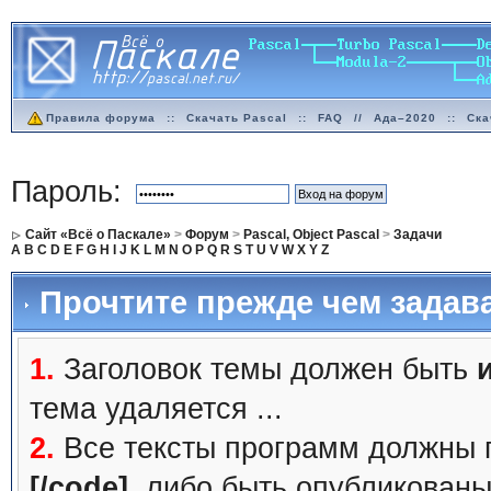
Правила форума
::
Скачать Pascal
::
FAQ
//
Ада–2020
::
Ска
Пароль:
Сайт «Всё о Паскале»
>
Форум
>
Pascal, Object Pascal
>
Задачи
A
B
C
D
E
F
G
H
I
J
K
L
M
N
O
P
Q
R
S
T
U
V
W
X
Y
Z
Прочтите прежде чем задав
1.
Заголовок темы должен быть
тема удаляется ...
2.
Все тексты программ должны 
[/code]
, либо быть
опубликованы