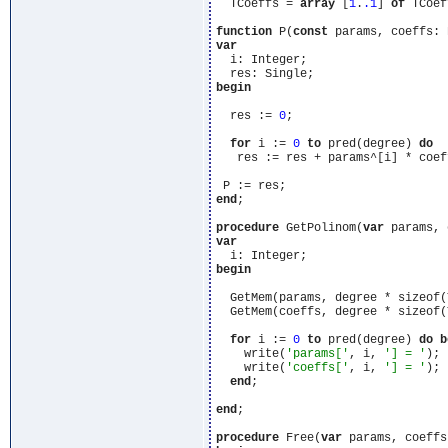
  TCoeffs = 
array
 [
1
.
.1
] 
of
 TCoef
function
 P(
const
 params, coeffs: 
var
  i: Integer;

begin
  res := 
0
;

for
 i := 
0
to
 pred(degree) 
do
   res := res + params^[i] * coeff
end
;

procedure
 GetPolinom(
var
 params, 
var
begin
  GetMem(params, degree * sizeof(
  GetMem(coeffs, degree * sizeof(
for
 i := 
0
to
 pred(degree) 
do
b
    write(
'params['
, i, 
'] = '
); 
    write(
'coeffs['
, i, 
'] = '
); 
end
;

end
;

procedure
 Free(
var
 params, coeffs