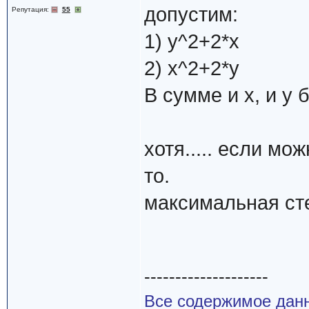
допустим:
Репутация:
55
1) y^2+2*x
2) x^2+2*y
В сумме и x, и y 
хотя..... если мо
то.
максимальная ст
--------------------
Все содержимое данн