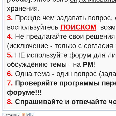
хранения.
3.
Прежде чем задавать вопрос, с
воспользуйтесь
ПОИСКОМ
, воз
4.
Не предлагайте свои решения 
(исключение - только с согласия
5.
НЕ используйте форум для ли
обсуждению темы - на
PM
!
6.
Одна тема - один вопрос (зада
7.
Проверяйте программы перед
форуме!!!
8.
Спрашивайте и отвечайте че
2 страниц
1
2
>