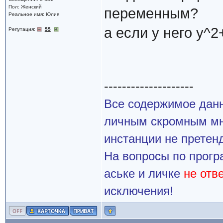
Пол: Женский
переменным?
Реальное имя: Юлия
а если у него y^2
Репутация:
55
--------------------
Все содержимое данн
личным скромным мн
инстанции не претенд
На вопросы по прогр
аське и личке
не отв
исключения!