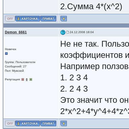
2.Сумма 4*(x^2)
Demon_6661
24.12.2006 18:04
Не не так. Польз
Новичок
коэффициентов и
Группа: Пользователи
Например ползова
Сообщений: 27
Пол: Мужской
1. 2 3 4
Репутация:
0
2. 2 4 3
Это значит что о
2*x^2+4*y^4+4*z^