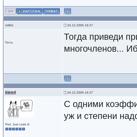
volvo
24.12.2006 16:27
Тогда приведи пр
Гость
многочленов... Иб
klem4
24.12.2006 16:27
C одними коэффи
уж и степени надо
Perl. Just code it!