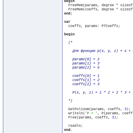
begin
  FreeMem(params, degree * sizeof
end
;

var
  coeffs, params: PTCoeffs;

begin
(*

    Для функции p(x, y, z) = x + 
    params[0] = 2

    params[1] = 3

    params[2] = 5

    coeffs[0] = 1

    coeffs[1] = 2

    coeffs[2] = 3

    P(x, y, z) = 1 * 2 + 2 * 3 + 
  *)
  GetPolinom(params, coeffs, 
3
);

  writeln(
'P = '
, P(params, coeff
  Free(params, coeffs, 
3
);

end
.
