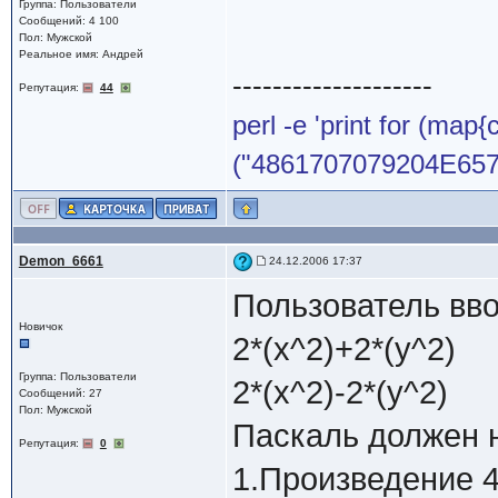
Группа: Пользователи
Сообщений: 4 100
Пол: Мужской
Реальное имя: Андрей
--------------------
Репутация:
44
perl -e 'print for (map{
("4861707079204E65772
Demon_6661
24.12.2006 17:37
Пользователь вво
Новичок
2*(x^2)+2*(y^2)
Группа: Пользователи
2*(x^2)-2*(y^2)
Сообщений: 27
Пол: Мужской
Паскаль должен 
Репутация:
0
1.Произведение 4*