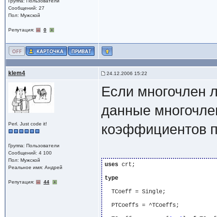
Группа: Пользователи
Сообщений: 27
Пол: Мужской
Репутация:
0
klem4
24.12.2006 15:22
Если многочлен л
данные многочле
Perl. Just code it!
коэффициентов пр
Группа: Пользователи
Сообщений: 4 100
Пол: Мужской
uses
 crt;

Реальное имя: Андрей
type
Репутация:
44
  TCoeff = Single;

  PTCoeffs = ^TCoeffs;
