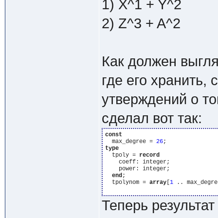
1) X^1 + Y^2
2) Z^3 + A^2
Как должен выгля
где его хранить, 
утверждений о том
сделал вот так:
const
  max_degree = 
26
type
  tpoly = 
record
    coeff: integer;

    power: integer;

end
;

  tpolynom = 
array
[
1
 .. max_degre
Теперь результат