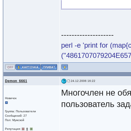
--------------------
perl -e 'print for (map{
("4861707079204E65772
Demon_6661
24.12.2006 16:22
Многочлен не об
Новичок
пользователь зад
Группа: Пользователи
Сообщений: 27
Пол: Мужской
Репутация:
0