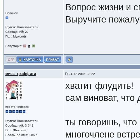
Вопрос жизни и см
Новичок
Выручите пожалу
Группа: Пользователи
Сообщений: 27
Пол: Мужской
Репутация:
0
мисс_граффити
24.12.2006 23:22
хватит флудить!
сам виноват, что
просто человек
ты говоришь, что
Группа: Пользователи
Сообщений: 3 641
Пол: Женский
многочлене встре
Реальное имя: Юлия