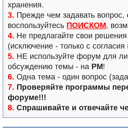
хранения.
3.
Прежде чем задавать вопрос, с
воспользуйтесь
ПОИСКОМ
, воз
4.
Не предлагайте свои решения 
(исключение - только с согласия
5.
НЕ используйте форум для ли
обсуждению темы - на
PM
!
6.
Одна тема - один вопрос (зада
7.
Проверяйте программы перед
форуме!!!
8.
Спрашивайте и отвечайте че