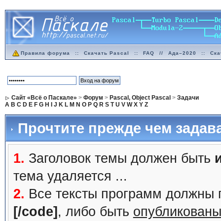
Правила форума
::
Скачать Pascal
::
FAQ
//
Ада–2020
::
Ска
Сайт «Всё о Паскале»
>
Форум
>
Pascal, Object Pascal
>
Задачи
A
B
C
D
E
F
G
H
I
J
K
L
M
N
O
P
Q
R
S
T
U
V
W
X
Y
Z
Прочтите прежде чем задав
1.
Заголовок темы должен быть
тема удаляется ...
2.
Все тексты программ должны 
[/code]
, либо быть
опубликованы