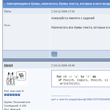
повторяющиеся буквы
, напечатать буквы текста, которые в него вход
Гость
24.12.2006 17:53
пожалуйста пмогите с задачей
Гость
Напечатать все буквы текста, которые в н
klem4
24.12.2006 18:38
for
 ch := 
'a'
to
'z'
do
if
 Pos(ch, Copy(s, Pos(ch, s) 
Perl. Just code it!
--------------------
perl -e 'print for (map{chr(hex)}("4861707079204E6
Группа: Пользователи
Сообщений: 4 100
Пол: Мужской